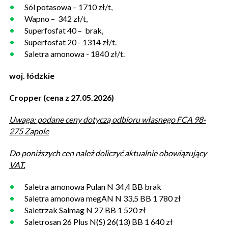
Sól potasowa – 1710 zł/t,
Wapno – 342 zł/t,
Superfosfat 40 – brak,
Superfosfat 20 - 1314 zł/t.
Saletra amonowa - 1840 zł/t.
woj. łódzkie
Cropper (cena z 27.05.2026)
Uwaga: podane ceny dotyczą odbioru własnego FCA 98-
275 Zapole
Do poniższych cen należ doliczyć aktualnie obowiązujący
VAT.
Saletra amonowa Pulan N 34,4 BB brak
Saletra amonowa megAN N 33,5 BB 1 780 zł
Saletrzak Salmag N 27 BB 1 520 zł
Saletrosan 26 Plus N(S) 26(13) BB 1 640 zł