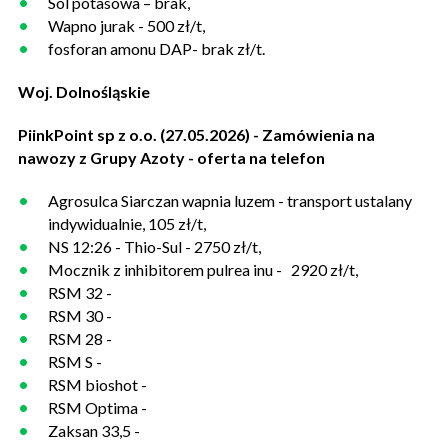
Sól potasowa – brak,
Wapno jurak - 500 zł/t,
fosforan amonu DAP- brak zł/t.
Woj. Dolnośląskie
PiinkPoint sp z o.o. (27.05.2026) - Zamówienia na
nawozy z Grupy Azoty - oferta na telefon
Agrosulca Siarczan wapnia luzem - transport ustalany
indywidualnie, 105 zł/t,
NS 12:26 - Thio-Sul - 2750 zł/t,
Mocznik z inhibitorem pulrea inu - 2920 zł/t,
RSM 32 -
RSM 30 -
RSM 28 -
RSM S -
RSM bioshot -
RSM Optima -
Zaksan 33,5 -