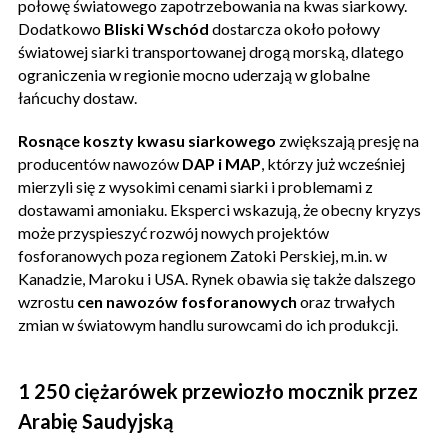
połowę światowego zapotrzebowania na kwas siarkowy.
Dodatkowo
Bliski Wschód
dostarcza około połowy
światowej siarki transportowanej drogą morską, dlatego
ograniczenia w regionie mocno uderzają w globalne
łańcuchy dostaw.
Rosnące koszty kwasu siarkowego
zwiększają presję na
producentów nawozów
DAP i MAP
, którzy już wcześniej
mierzyli się z wysokimi cenami siarki i problemami z
dostawami amoniaku. Eksperci wskazują, że obecny kryzys
może przyspieszyć rozwój nowych projektów
fosforanowych poza regionem Zatoki Perskiej, m.in. w
Kanadzie, Maroku i USA. Rynek obawia się także dalszego
wzrostu
cen nawozów fosforanowych
oraz trwałych
zmian w światowym handlu surowcami do ich produkcji.
1 250 ciężarówek przewiozło mocznik przez
Arabię Saudyjską