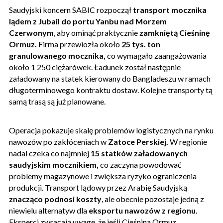
Saudyjski koncern SABIC rozpoczął
transport mocznika
lądem z Jubail do portu Yanbu nad Morzem
Czerwonym
, aby ominąć praktycznie
zamkniętą Cieśninę
Ormuz.
Firma przewiozła około
25 tys. ton
granulowanego mocznika,
co wymagało zaangażowania
około 1 250 ciężarówek. Ładunek został następnie
załadowany na statek kierowany do Bangladeszu w ramach
długoterminowego kontraktu dostaw. Kolejne transporty tą
samą trasą są już planowane.
Operacja pokazuje skalę problemów logistycznych na rynku
nawozów po zakłóceniach w
Zatoce Perskiej.
W regionie
nadal czeka co najmniej
15 statków załadowanych
saudyjskim mocznikiem,
co zaczyna powodować
problemy magazynowe i zwiększa ryzyko ograniczenia
produkcji. Transport lądowy przez Arabię Saudyjską
znacząco podnosi koszty
, ale obecnie pozostaje jedną z
niewielu alternatyw dla
eksportu nawozów z regionu
.
Eksperci zwracają uwagę, że jeśli Cieśnina Ormuz