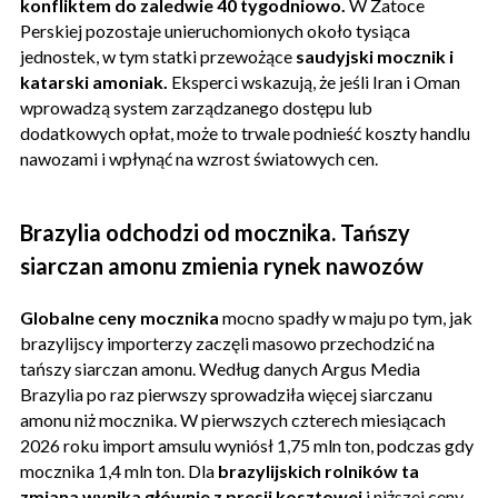
konfliktem do zaledwie 40 tygodniowo.
W Zatoce
Perskiej pozostaje unieruchomionych około tysiąca
jednostek, w tym statki przewożące
saudyjski mocznik i
katarski amoniak.
Eksperci wskazują, że jeśli Iran i Oman
wprowadzą system zarządzanego dostępu lub
dodatkowych opłat, może to trwale podnieść koszty handlu
nawozami i wpłynąć na wzrost światowych cen.
Brazylia odchodzi od mocznika. Tańszy
siarczan amonu zmienia rynek nawozów
Globalne ceny mocznika
mocno spadły w maju po tym, jak
brazylijscy importerzy zaczęli masowo przechodzić na
tańszy siarczan amonu. Według danych Argus Media
Brazylia po raz pierwszy sprowadziła więcej siarczanu
amonu niż mocznika. W pierwszych czterech miesiącach
2026 roku import amsulu wyniósł 1,75 mln ton, podczas gdy
mocznika 1,4 mln ton. Dla
brazylijskich rolników ta
zmiana wynika głównie z presji kosztowej
i niższej ceny