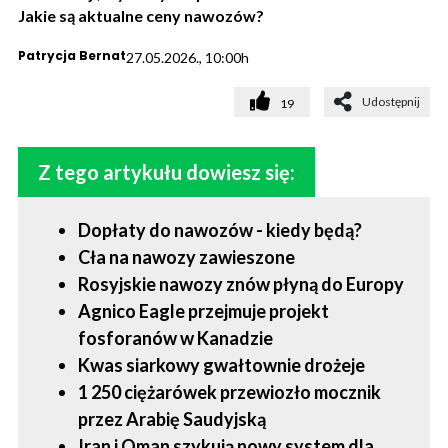
Jakie są aktualne ceny nawozów?
Patrycja Bernat
27.05.2026., 10:00h
Udostępnij
19
Z tego artykułu dowiesz się:
Dopłaty do nawozów - kiedy będą?
Cła na nawozy zawieszone
Rosyjskie nawozy znów płyną do Europy
Agnico Eagle przejmuje projekt
fosforanów w Kanadzie
Kwas siarkowy gwałtownie drożeje
1 250 ciężarówek przewiozło mocznik
przez Arabię Saudyjską
Iran i Oman szykują nowy system dla