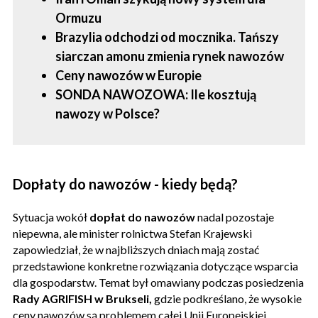
Ormuzu
Brazylia odchodzi od mocznika. Tańszy
siarczan amonu zmienia rynek nawozów
Ceny nawozów w Europie
SONDA NAWOZOWA: Ile kosztują
nawozy w Polsce?
Dopłaty do nawozów - kiedy będą?
Sytuacja wokół
dopłat do nawozów
nadal pozostaje
niepewna, ale minister rolnictwa Stefan Krajewski
zapowiedział, że w najbliższych dniach mają zostać
przedstawione konkretne rozwiązania dotyczące wsparcia
dla gospodarstw. Temat był omawiany podczas posiedzenia
Rady AGRIFISH w Brukseli,
gdzie podkreślano, że wysokie
ceny nawozów są problemem całej Unii Europejskiej.