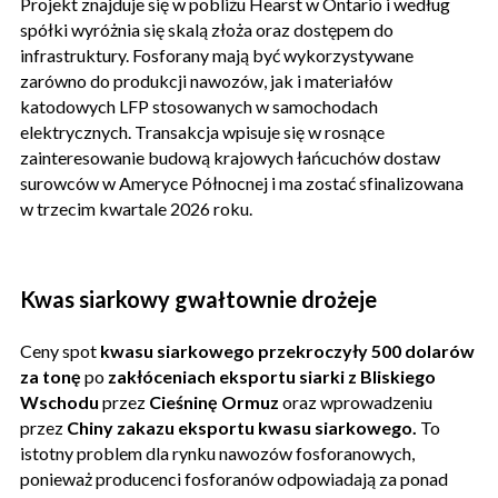
Projekt znajduje się w pobliżu Hearst w Ontario i według
spółki wyróżnia się skalą złoża oraz dostępem do
infrastruktury. Fosforany mają być wykorzystywane
zarówno do produkcji nawozów, jak i materiałów
katodowych LFP stosowanych w samochodach
elektrycznych. Transakcja wpisuje się w rosnące
zainteresowanie budową krajowych łańcuchów dostaw
surowców w Ameryce Północnej i ma zostać sfinalizowana
w trzecim kwartale 2026 roku.
Kwas siarkowy gwałtownie drożeje
Ceny spot
kwasu siarkowego przekroczyły 500 dolarów
za tonę
po
zakłóceniach eksportu siarki z Bliskiego
Wschodu
przez
Cieśninę Ormuz
oraz wprowadzeniu
przez
Chiny zakazu eksportu kwasu siarkowego.
To
istotny problem dla rynku nawozów fosforanowych,
ponieważ producenci fosforanów odpowiadają za ponad