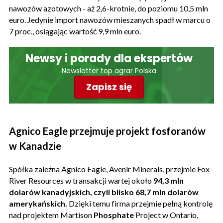
nawozów azotowych - aż 2,6-krotnie, do poziomu 10,5 mln
euro. Jedynie import nawozów mieszanych spadł w marcu o
7 proc., osiągając wartość 9,9 mln euro.
Newsy i porady dla ekspertów
Newsletter top agrar Polska
Zapisz się
Agnico Eagle przejmuje projekt fosforanów
w Kanadzie
Spółka zależna Agnico Eagle, Avenir Minerals, przejmie Fox
River Resources w transakcji wartej około
94,3 mln
dolarów kanadyjskich, czyli blisko 68,7 mln dolarów
amerykańskich.
Dzięki temu firma przejmie pełną kontrolę
nad projektem Martison
Phosphate
Project w Ontario,