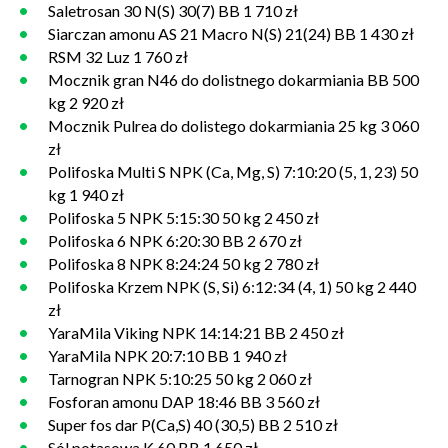
Saletrosan 30 N(S) 30(7) BB 1 710 zł
Siarczan amonu AS 21 Macro N(S) 21(24) BB 1 430 zł
RSM 32 Luz 1 760 zł
Mocznik gran N46 do dolistnego dokarmiania BB 500
kg 2 920 zł
Mocznik Pulrea do dolistego dokarmiania 25 kg 3 060
zł
Polifoska Multi S NPK (Ca, Mg, S) 7:10:20 (5, 1, 23) 50
kg 1 940 zł
Polifoska 5 NPK 5:15:30 50 kg 2 450 zł
Polifoska 6 NPK 6:20:30 BB 2 670 zł
Polifoska 8 NPK 8:24:24 50 kg 2 780 zł
Polifoska Krzem NPK (S, Si) 6:12:34 (4, 1) 50 kg 2 440
zł
YaraMila Viking NPK 14:14:21 BB 2 450 zł
YaraMila NPK 20:7:10 BB 1 940 zł
Tarnogran NPK 5:10:25 50 kg 2 060 zł
Fosforan amonu DAP 18:46 BB 3 560 zł
Super fos dar P(Ca,S) 40 (30,5) BB 2 510 zł
Sól potasowa K 60 BB 1 650 zł