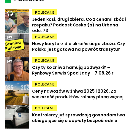
POLECANE
Jeden kosi, drugi zbiera. Co z cenami zbóż i
rzepaku? Podcast Czekał(a) na Urbana
odc. 73
POLECANE
Nowy korytarz dla ukraińskiego zboża. Czy
Polska jest gotowa na powrót tranzytu?
POLECANE
Czy tylko żniwa hamują podwyżki? –
Rynkowy Serwis Spod Lady – 7.08.26 r.
POLECANE
Ceny nawozów w żniwa 2025 i 2026. Za
większość produktów rolnicy płacą więcej
POLECANE
Kontrolerzy już sprawdzają gospodarstwa
ubiegające się o dopłaty bezpośrednie