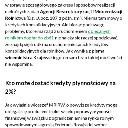
w sprawie szczegółowego zakresu i sposobów realizacji
niektórych zadań
Agencji Restrukturyzacji i Modernizacji
Rolnict
wa (Dz. U. poz. 187, z późn. zm.). Nie ma tam mowy o
kredytach konsolidacyjnych. Ale biorąc pod uwagę
problemy, które ma rząd z uruchomieniem
obiecanych
rolnikom dopłat do zbóż,
nie należy sie raczej spodziewać,
że znajdą się środki na uruchomienie tanich kredytów
konsolidacyjnych dla rolników. Jak wynika z
pisma
wiceministra Kraje
wskiego, on sam też o takiej możliwości
nie wspomina.
Kto może dostać kredyty płynnościowy na
2%?
Jak wyjaśnia wiceszef MRiRW, o powyższe kredyty mogą
ubiegać się producenci rolni, w celu poprawy płynności
finansowej w związku z ograniczeniami na rynku rolnym
spowodowanymi agresją Federacji Rosyjskiej wobec