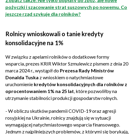
Zobacz także: Nie tylko dopłaty do zbóż, ale nowe
pożyczki i szacowanie strat suszowych po nowemu. Co
jeszcze rząd szykuje dla rolników?
Rolnicy wnioskowali o tanie kredyty
konsolidacyjne na 1%
W związku z apelami rolników o dodatkowe formy
wsparcia, prezes KRIR Wiktor Szmulewicz pismem z dnia 20
marca 2024 r., wystąpił do
Prezesa Rady Ministrów
Donalda Tuska
z wnioskiem o natychmiastowe
uruchomienie
kredytów konsolidacyjnych dla rolników z
oprocentowaniem 1% na 25 lat
, które pozwoliłby na
utrzymanie stabilności produkcji gospodarstw rolnych.
- W obliczu skutków pandemii COVID-19 oraz agresji
rosyjskiej na Ukrainie, rolnicy znajdują się w sytuacji
wymagającej natychmiastowego wsparcia finansowego.
Jednym z najpilniejszych problemów, z którymi się borykają,