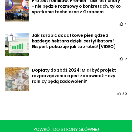
Protest rolników: Premier Tusk jest chory
- nie będzie rozmowy o konkretach, tylko
spotkanie techniczne z Grabcem
1
Jak zarobić dodatkowe pieniądze z
każdego hektara dzięki certyfikatom?
Ekspert pokazuje jak to zrobić! [VIDEO]
9
Dopłaty do zbóż 2024: Miał być projekt
rozporządzenia a jest zapowiedź - czy
rolnicy będą zadowoleni?
30
POWRÓT DO STRONY GŁÓWNEJ