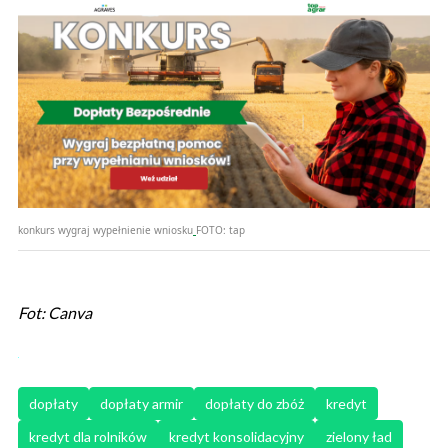
konkurs wygraj wypełnienie wniosku
FOTO:
tap
Fot: Canva
dopłaty
dopłaty armir
dopłaty do zbóż
kredyt
kredyt dla rolników
kredyt konsolidacyjny
zielony ład