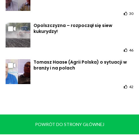
30
Opolszczyzna – rozpoczął się siew
kukurydzy!
46
Tomasz Haase (Agrii Polska) o sytuacji w
branży i na polach
42
POWRÓT DO STRONY GŁÓWNEJ