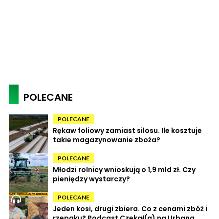
POLECANE
POLECANE
Rękaw foliowy zamiast silosu. Ile kosztuje
takie magazynowanie zboża?
POLECANE
Młodzi rolnicy wnioskują o 1,9 mld zł. Czy
pieniędzy wystarczy?
POLECANE
Jeden kosi, drugi zbiera. Co z cenami zbóż i
rzepaku? Podcast Czekał(a) na Urbana