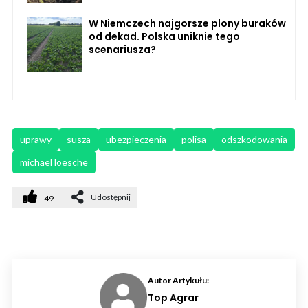
W Niemczech najgorsze plony buraków
od dekad. Polska uniknie tego
scenariusza?
uprawy
susza
ubezpieczenia
polisa
odszkodowania
michael loesche
Udostępnij
49
Autor Artykułu:
Top Agrar