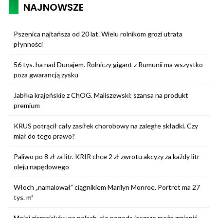
NAJNOWSZE
Pszenica najtańsza od 20 lat. Wielu rolnikom grozi utrata
płynności
56 tys. ha nad Dunajem. Rolniczy gigant z Rumunii ma wszystko
poza gwarancją zysku
Jabłka krajeńskie z ChOG. Maliszewski: szansa na produkt
premium
KRUS potrącił cały zasiłek chorobowy na zaległe składki. Czy
miał do tego prawo?
Paliwo po 8 zł za litr. KRIR chce 2 zł zwrotu akcyzy za każdy litr
oleju napędowego
Włoch „namalował” ciągnikiem Marilyn Monroe. Portret ma 27
tys. m²
Mniej ziemniaków na polach, ale pogoda jeszcze może zmienić