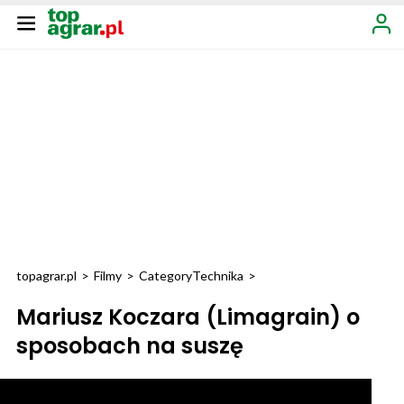
topagrar.pl
>
Filmy
>
Category
Technika
>
Mariusz Koczara (Limagrain) o
sposobach na suszę