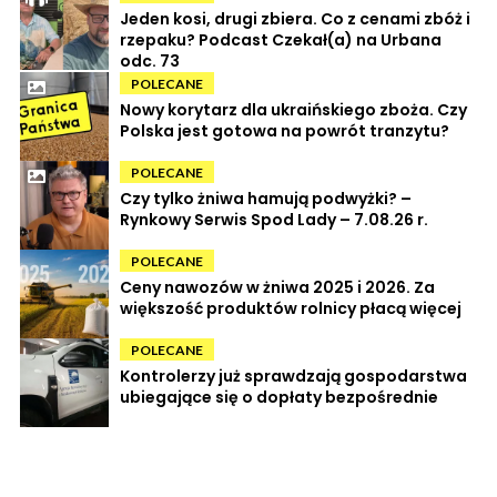
Jeden kosi, drugi zbiera. Co z cenami zbóż i
rzepaku? Podcast Czekał(a) na Urbana
odc. 73
POLECANE
Nowy korytarz dla ukraińskiego zboża. Czy
Polska jest gotowa na powrót tranzytu?
POLECANE
Czy tylko żniwa hamują podwyżki? –
Rynkowy Serwis Spod Lady – 7.08.26 r.
POLECANE
Ceny nawozów w żniwa 2025 i 2026. Za
większość produktów rolnicy płacą więcej
POLECANE
Kontrolerzy już sprawdzają gospodarstwa
ubiegające się o dopłaty bezpośrednie