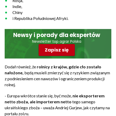
Rosja,
Indie,
Chiny
i Republika Południowej Afryki.
Newsy i porady dla ekspertów
Newsletter top agrar Polska
Zapisz się
Dodał również, że
rolnicy z krajów, gdzie cło zostało
nałożone,
będą musieli zmierzyć się z ryzykiem związanym
z podniesieniem cen nawozów i ograniczeniem produkcji
rolnej.
- Europa wkrótce stanie się, być może,
nie eksporterem
netto zboża, ale importerem netto
tego samego
ukraińskiego zboża – uważa Andriej Gurjew, jak czytamy na
portalu zol.ru.