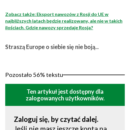
Zobacz także: Eksport nawozów z Rosji do UE w
najbliższych latach będzie realizowany, ale nie w takich
ilościach. Gdzie nawozy sprzedaje Rosja?
Straszą Europe o siebie się nie boją...
Pozostało 56% tekstu
Ten artykuł jest dostępny dla
zalogowanych użytkowników.
Zaloguj się, by czytać dalej.
Jeśli nie masz jeszcze konta na