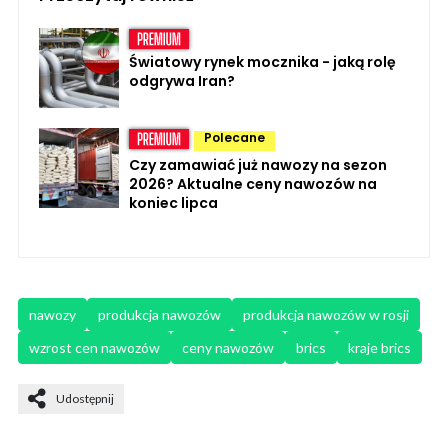
Światowy rynek mocznika - jaką rolę
odgrywa Iran?
Polecane
Czy zamawiać już nawozy na sezon
2026? Aktualne ceny nawozów na
koniec lipca
nawozy
produkcja nawozów
produkcja nawozów w rosji
wzrost cen nawozów
ceny nawozów
brics
kraje brics
Udostępnij