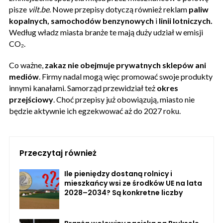
pisze
vilt.be
. Nowe przepisy dotyczą również reklam
paliw
kopalnych, samochodów benzynowych
i
linii lotniczych.
Według władz miasta branże te mają duży udział w emisji
CO₂.
Co ważne,
zakaz nie obejmuje prywatnych sklepów ani
mediów
. Firmy nadal mogą więc promować swoje produkty
innymi kanałami. Samorząd przewidział też
okres
przejściowy
. Choć przepisy już obowiązują, miasto nie
będzie aktywnie ich egzekwować aż do 2027 roku.
Przeczytaj również
Ile pieniędzy dostaną rolnicy i
mieszkańcy wsi ze środków UE na lata
2028–2034? Są konkretne liczby