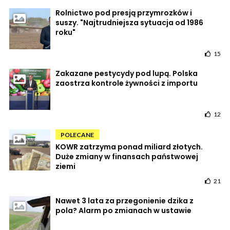
Rolnictwo pod presją przymrozków i
suszy. "Najtrudniejsza sytuacja od 1986
roku"
15
Zakazane pestycydy pod lupą. Polska
zaostrza kontrole żywności z importu
12
POLECANE
KOWR zatrzyma ponad miliard złotych.
Duże zmiany w finansach państwowej
ziemi
21
Nawet 3 lata za przegonienie dzika z
pola? Alarm po zmianach w ustawie