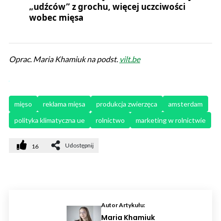
„udźców” z grochu, więcej uczciwości
wobec mięsa
Oprac. Maria Khamiuk na podst.
vilt.be
mięso
reklama mięsa
produkcja zwierzęca
amsterdam
polityka klimatyczna ue
rolnictwo
marketing w rolnictwie
Udostępnij
16
Autor Artykułu:
Maria Khamiuk