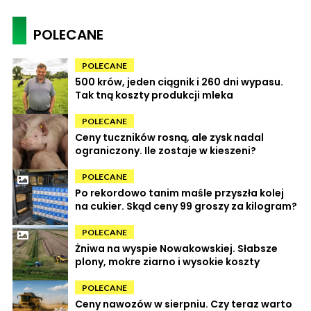
POLECANE
POLECANE
500 krów, jeden ciągnik i 260 dni wypasu.
Tak tną koszty produkcji mleka
POLECANE
Ceny tuczników rosną, ale zysk nadal
ograniczony. Ile zostaje w kieszeni?
POLECANE
Po rekordowo tanim maśle przyszła kolej
na cukier. Skąd ceny 99 groszy za kilogram?
POLECANE
Żniwa na wyspie Nowakowskiej. Słabsze
plony, mokre ziarno i wysokie koszty
POLECANE
Ceny nawozów w sierpniu. Czy teraz warto