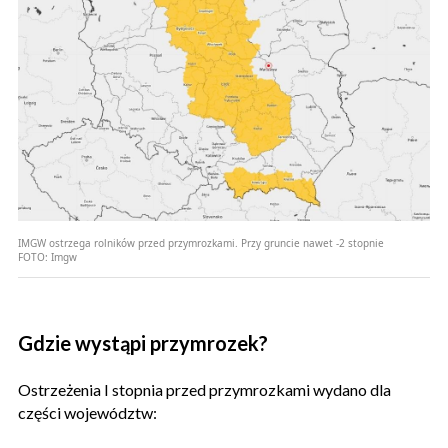
IMGW ostrzega rolników przed przymrozkami. Przy gruncie nawet -2 stopnie
FOTO:
Imgw
Gdzie wystąpi przymrozek?
Ostrzeżenia I stopnia przed przymrozkami wydano dla
części województw: