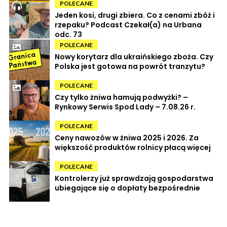
POLECANE
Jeden kosi, drugi zbiera. Co z cenami zbóż i
rzepaku? Podcast Czekał(a) na Urbana
odc. 73
POLECANE
Nowy korytarz dla ukraińskiego zboża. Czy
Polska jest gotowa na powrót tranzytu?
POLECANE
Czy tylko żniwa hamują podwyżki? –
Rynkowy Serwis Spod Lady – 7.08.26 r.
POLECANE
Ceny nawozów w żniwa 2025 i 2026. Za
większość produktów rolnicy płacą więcej
POLECANE
Kontrolerzy już sprawdzają gospodarstwa
ubiegające się o dopłaty bezpośrednie