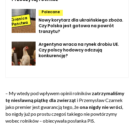
Polecane
Nowy korytarz dla ukraińskiego zboża.
Czy Polska jest gotowa na powrót
tranzytu?
Argentyna wraca na rynek drobiu UE.
Czy polscy hodowcy odczują
konkurencję?
– My wtedy pod wpływem opinii rolników
zatrzymaliśmy
tę niesławną piątkę dla zwierząt
i Przemysław Czarnek
jako premier jest gwarancją tego, że
ona nigdy nie wróci
,
bo nigdy już po prostu czegoś takiego nie powtórzymy
wobec rolników – obiecywała posłanka PiS.