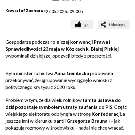
Krzysztof Zacharuk
27.05.2026., 09:00h
Udostępnij
24
Gospodarze podczas
rolniczej konwencji Prawa i
Sprawiedliwości 23 maja w Kózkach k. Białej Piskiej
wypominali dzisiejszej opozycji błędy z przeszłości.
Była minister rolnictwa
Anna Gembicka
próbowała
przekonywać, że ugrupowanie wyciągnęło wnioski z
politycznego kryzysu z 2020 roku.
Problem w tym, że dla wielu rolników
tamta ustawa do
dziś pozostaje symbolem utraty zaufania do PiS
. Część
wiejskiego elektoratu odpłynęła w stronę
Konfederacji
, a
jeszcze inni w kierunku
partii Grzegorza Brauna
i – jak
pokazują rozmowy w środowisku – nadal nie chce wracać.