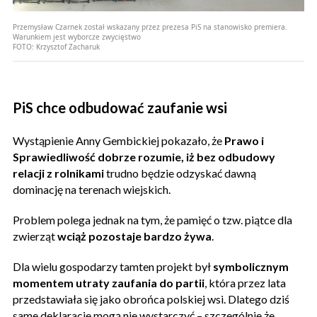
Przemysław Czarnek został wskazany przez prezesa PiS na stanowisko premiera.
Warunkiem jest wyborcze zwycięstwo
FOTO:
Krzysztof Zacharuk
PiS chce odbudować zaufanie wsi
Wystąpienie Anny Gembickiej pokazało, że
Prawo i
Sprawiedliwość dobrze rozumie, iż bez odbudowy
relacji z rolnikami
trudno będzie odzyskać dawną
dominację na terenach wiejskich.
Problem polega jednak na tym, że pamięć o tzw. piątce dla
zwierząt
wciąż pozostaje bardzo żywa
.
Dla wielu gospodarzy tamten projekt był
symbolicznym
momentem utraty zaufania do partii
, która przez lata
przedstawiała się jako obrońca polskiej wsi. Dlatego dziś
same deklaracje mogą nie wystarczyć – szczególnie że