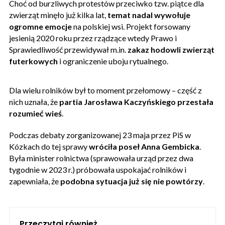
Choć od burzliwych protestów przeciwko tzw. piątce dla
zwierząt minęło już kilka lat,
temat nadal wywołuje
ogromne emocje
na polskiej wsi. Projekt forsowany
jesienią 2020 roku przez rządzące wtedy Prawo i
Sprawiedliwość przewidywał m.in.
zakaz hodowli zwierząt
futerkowych
i ograniczenie uboju rytualnego.
Dla wielu rolników był to moment przełomowy – część z
nich uznała, że
partia Jarosława Kaczyńskiego przestała
rozumieć wieś
.
Podczas debaty zorganizowanej 23 maja przez PiS w
Kózkach do tej sprawy
wróciła poseł Anna Gembicka
.
Była minister rolnictwa (sprawowała urząd przez dwa
tygodnie w 2023 r.) próbowała uspokajać rolników i
zapewniała, że
podobna sytuacja już się nie powtórzy
.
Przeczytaj również