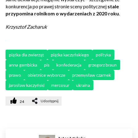
konkurencja po prawej stronie sceny politycznej
stale
przypomina rolnikom o wydarzeniach z 2020 roku
.
Krzysztof Zacharuk
piątka dla zwierząt
piątka kaczyńskiego
polityka
anna gembicka
pis
konfederacja
grzegorz braun
prawo
obietnice wyborcze
przemysław czarnek
jarosław kaczyński
mercosur
ukraina
Udostępnij
24