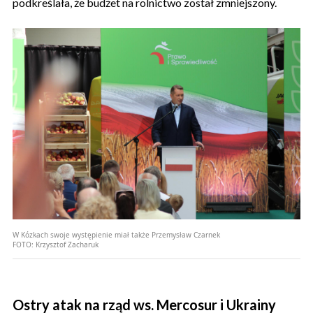
podkreślała, że budżet na rolnictwo został zmniejszony.
W Kózkach swoje występienie miał także Przemysław Czarnek
FOTO:
Krzysztof Zacharuk
Ostry atak na rząd ws. Mercosur i Ukrainy