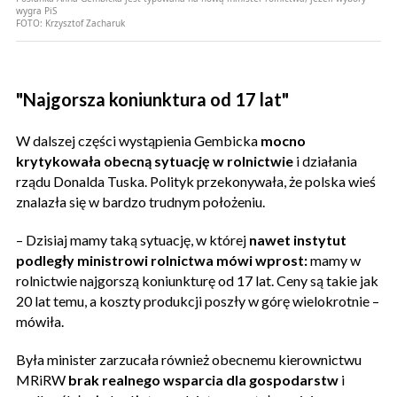
wygra PiS
FOTO:
Krzysztof Zacharuk
"Najgorsza koniunktura od 17 lat"
W dalszej części wystąpienia Gembicka
mocno
krytykowała obecną sytuację w rolnictwie
i działania
rządu Donalda Tuska. Polityk przekonywała, że polska wieś
znalazła się w bardzo trudnym położeniu.
– Dzisiaj mamy taką sytuację, w której
nawet instytut
podległy ministrowi rolnictwa mówi wprost:
mamy w
rolnictwie najgorszą koniunkturę od 17 lat. Ceny są takie jak
20 lat temu, a koszty produkcji poszły w górę wielokrotnie –
mówiła.
Była minister zarzucała również obecnemu kierownictwu
MRiRW
brak realnego wsparcia dla gospodarstw
i