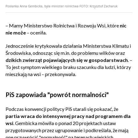
Posłanka Anna Gembicka, była minister rolnictwa
FOTO:
Krzysztof Zacharuk
– Mamy Ministerstwo Rolnictwa i Rozwoju Wsi, które
nic
nie może
– oceniła.
Jednocześnie krytykowała działania Ministerstwa Klimatu i
Środowiska, odnosząc się m.in. do problemu wilków oraz
dzikich zwierząt pojawiających się w gospodarstwach
. –
To jest symptom wielkiego braku szacunku dla ludzi, którzy
mieszkają na wsi – przekonywała.
PiS zapowiada "powrót normalności"
Podczas konwencji politycy PiS starali się pokazać, że
partia wraca do intensywnej pracy nad programem dla
wsi
. Gembicka mówiła o ponad 20 projektach ustaw
przygotowanych przez ugrupowanie i podkreślała, że mają
one przywrócić "normalność" na terenach wiejskich.