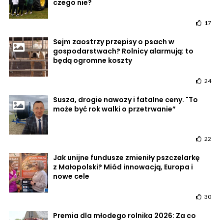
czego nie?
17
Sejm zaostrzy przepisy o psach w
gospodarstwach? Rolnicy alarmują: to
będą ogromne koszty
24
Susza, drogie nawozy i fatalne ceny. "To
może być rok walki o przetrwanie”
22
Jak unijne fundusze zmieniły pszczelarkę
z Małopolski? Miód innowacją, Europa i
nowe cele
30
Premia dla młodego rolnika 2026: Za co