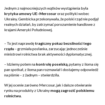
Jednym z najmocniejszych wątków wystąpienia była
krytyka umowy UE–Mercosur
oraz polityki wobec
Ukrainy. Gembicka przekonywała, że polski rząd nie podjął
realnych działań, by zatrzymać porozumienie handlowe z
krajami Ameryki Południowej.
– To jest naprawdę
tragiczny pokaz bezsilności tego
rządu
– grzmiała posłanka, zarzucając jednocześnie
ministrowi rolnictwa brak aktywności dyplomatycznej.
– Idziemy potem na
kontrolę poselską
, pytamy z iloma się
pan spotkał, z iloma pan rozmawiał i dostajemy odpowiedź
na piśmie – z żadnym – stwierdziła.
W jej ocenie zarówno Mercosur, jak i dalsze otwieranie
rynku na produkty z Ukrainy
mogą zagrozić polskiemu
rolnictwu
.