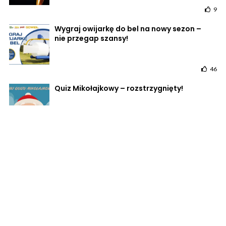
9
Wygraj owijarkę do bel na nowy sezon –
nie przegap szansy!
46
Quiz Mikołajkowy – rozstrzygnięty!
9
POWRÓT DO STRONY GŁÓWNEJ