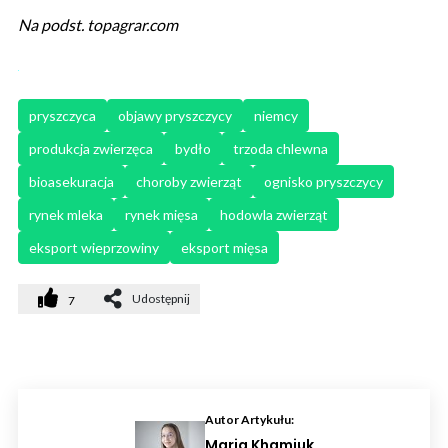
Na podst. topagrar.com
pryszczyca
objawy pryszczycy
niemcy
produkcja zwierzęca
bydło
trzoda chlewna
bioasekuracja
choroby zwierząt
ognisko pryszczycy
rynek mleka
rynek mięsa
hodowla zwierząt
eksport wieprzowiny
eksport mięsa
Udostępnij
7
Autor Artykułu:
Maria Khamiuk