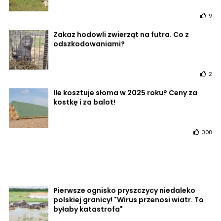
9
Zakaz hodowli zwierząt na futra. Co z
odszkodowaniami?
2
Ile kosztuje słoma w 2025 roku? Ceny za
kostkę i za balot!
308
Pierwsze ognisko pryszczycy niedaleko
polskiej granicy! "Wirus przenosi wiatr. To
byłaby katastrofa"