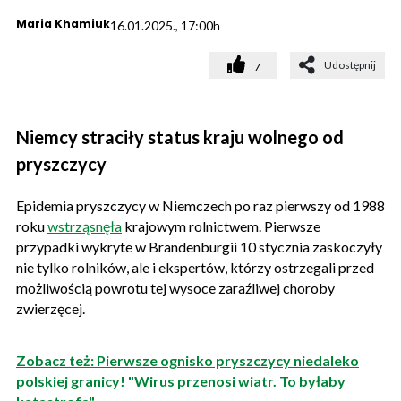
Maria Khamiuk
16.01.2025., 17:00h
Udostępnij
7
Niemcy straciły status kraju wolnego od
pryszczycy
Epidemia pryszczycy w Niemczech po raz pierwszy od 1988
roku
wstrząsnęła
krajowym rolnictwem. Pierwsze
przypadki wykryte w Brandenburgii 10 stycznia zaskoczyły
nie tylko rolników, ale i ekspertów, którzy ostrzegali przed
możliwością powrotu tej wysoce zaraźliwej choroby
zwierzęcej.
Zobacz też: Pierwsze ognisko pryszczycy niedaleko
polskiej granicy! "Wirus przenosi wiatr. To byłaby