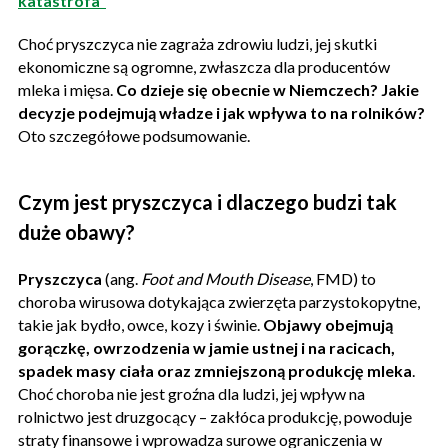
katastrofa"
Choć pryszczyca nie zagraża zdrowiu ludzi, jej skutki
ekonomiczne są ogromne, zwłaszcza dla producentów
mleka i mięsa.
Co dzieje się obecnie w Niemczech? Jakie
decyzje podejmują władze i jak wpływa to na rolników?
Oto szczegółowe podsumowanie.
Czym jest pryszczyca i dlaczego budzi tak
duże obawy?
Pryszczyca
(ang.
Foot and Mouth Disease
, FMD) to
choroba wirusowa dotykająca zwierzęta parzystokopytne,
takie jak bydło, owce, kozy i świnie.
Objawy obejmują
gorączkę, owrzodzenia w jamie ustnej i na racicach,
spadek masy ciała oraz zmniejszoną produkcję mleka
.
Choć choroba nie jest groźna dla ludzi, jej wpływ na
rolnictwo jest druzgocący – zakłóca produkcję, powoduje
straty finansowe i wprowadza surowe ograniczenia w