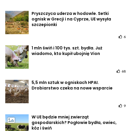
Pryszczyca uderza w hodowle. Setki
ognisk w Grecji i na Cyprze, UE wysyła
szczepionki
6
1 mln świń i 100 tys. szt. bydła. Już
wiadomo, kto kupił ubojnię Vion
68
5,5 mln sztuk w ogniskach HPAI.
Drobiarstwo czeka na nowe wsparcie
9
W UE będzie mniej zwierząt
gospodarskich? Pogłowie bydła, owiec,
kóz i świń