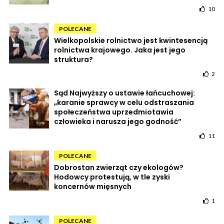
10
POLECANE
Wielkopolskie rolnictwo jest kwintesencją
rolnictwa krajowego. Jaka jest jego
struktura?
2
Sąd Najwyższy o ustawie łańcuchowej:
„karanie sprawcy w celu odstraszania
społeczeństwa uprzedmiotawia
człowieka i narusza jego godność”
11
POLECANE
Dobrostan zwierząt czy ekologów?
Hodowcy protestują, w tle zyski
koncernów mięsnych
1
POLECANE