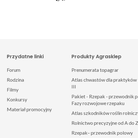
Przydatne linki
Produkty Agrasklep
Forum
Prenumerata topagrar
Rodzina
Atlas chwastów dla praktyków 
III
Filmy
Pakiet - Rzepak - przewodnik 
Konkursy
Fazy rozwojowe rzepaku
Materiał promocyjny
Atlas szkodników roślin rolnic
Rolnictwo precyzyjne od A do 
Rzepak– przewodnik polowy