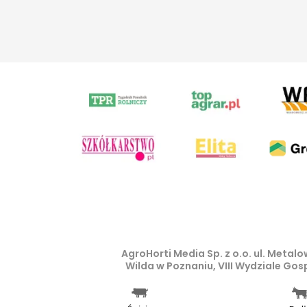
AgroHorti Media Sp. z o.o. ul. Meta
Wilda w Poznaniu, VIII Wydziale Go
Wszystkie prezentowane w ramach n
prawem autorskim, kopiowanie i dals