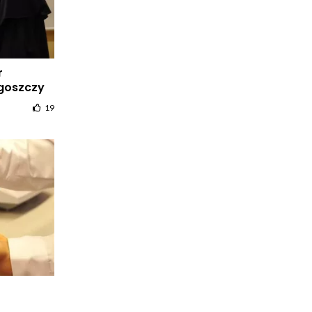
r
dgoszczy
19