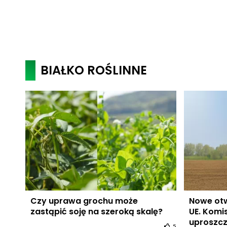
BIAŁKO ROŚLINNE
Czy uprawa grochu może
Nowe otw
zastąpić soję na szeroką skalę?
UE. Komi
uproszcz
5