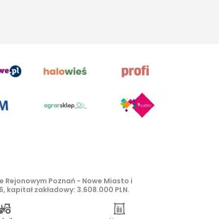
zie Rejonowym Poznań - Nowe Miasto i
, kapitał zakładowy: 3.608.000 PLN.
 z o.o, są zastrzeżone i chronione
Zagłosuj w Plebiscycie Izydory 2026
pkt 1b ustawy z 4 lutego 1994 roku o