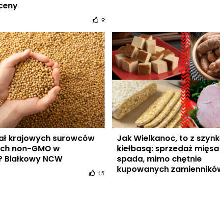
ceny
9
iał krajowych surowców
Jak Wielkanoc, to z szynk
ych non-GMO w
kiełbasą: sprzedaż mięsa
? Białkowy NCW
spada, mimo chętnie
kupowanych zamiennikó
15