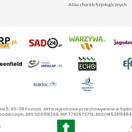
Atlas chorób fizjologicznych
lowa 5, 60-118 Poznań. Akta rejestrowe przechowywane w Sąd
spodarczym, KRS 0001116269, NIP 7792573719, REGON 529158846
iniejszego portalu treści są własnością AgroHorti Media Sp.
ze rozpowszechnianie treści jest zabronione. (art. 25 ust. 1 