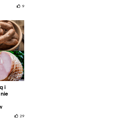
9
ą i
 nie
w
29