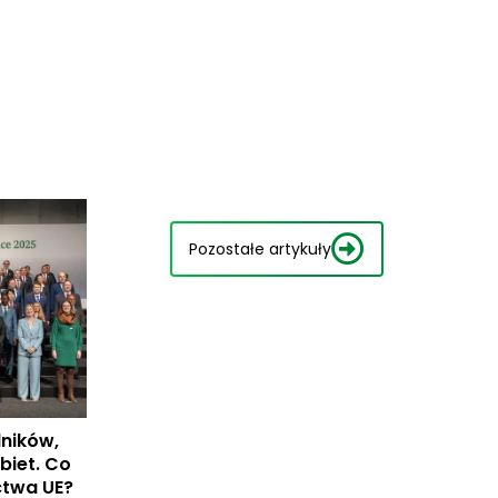
Pozostałe artykuły
lników,
biet. Co
ctwa UE?