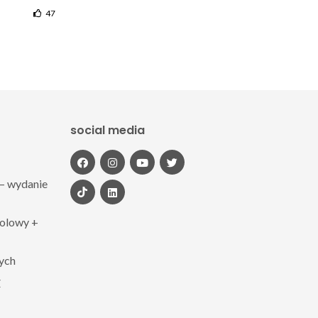
47
social media
– wydanie
polowy +
zych
Z