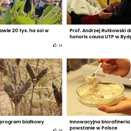
wie 20 tys. ha soi w
Prof. Andrzej Rutkowski d
honoris causa UTP w By
16
 program białkowy
Innowacyjna biorafineria
powstanie w Polsce
19