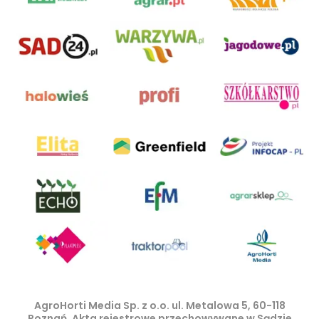
AgroHorti Media Sp. z o.o. ul. Metalowa 5, 60-118
Poznań. Akta rejestrowe przechowywane w Sądzie