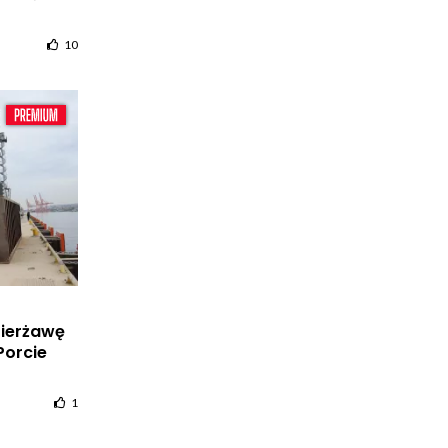
10
zierżawę
Porcie
1