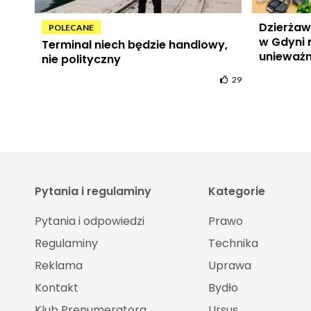
Dzierżaw
POLECANE
w Gdyni n
Terminal niech będzie handlowy,
unieważn
nie polityczny
29
Pytania i regulaminy
Kategorie
Pytania i odpowiedzi
Prawo
Regulaminy
Technika
Reklama
Uprawa
Kontakt
Bydło
Klub Prenumeratora
Ursus