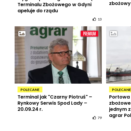
zbożowy 
Terminalu Zbożowego w Gdyni
rynkowy,
apeluje do rządu
13
POLECANE
POLECANE
Terminal jak "Czarny Piotruś" –
Portowa 
Rynkowy Serwis Spod Lady –
zbożoweg
20.09.24 r.
jednym z
agrar Po
79