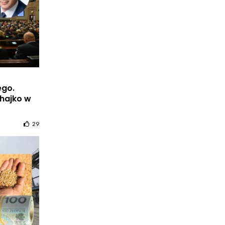
ego.
chajko w
29