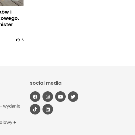
ków i
żowego.
nister
8
social media
– wydanie
polowy +