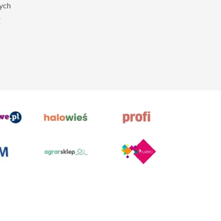
zych
Z