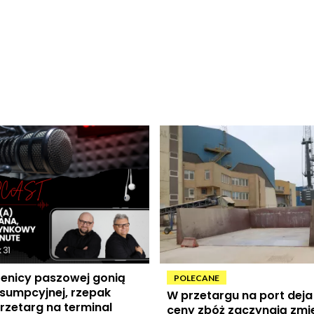
enicy paszowej gonią
POLECANE
sumpcyjnej, rzepak
W przetargu na port deja 
przetarg na terminal
ceny zbóż zaczynają zmi