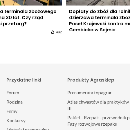
a terminala zbożowego
Dopłaty do zbóż dla rolni
a 30 lat. Czy rząd
dzierżawa terminala zbo
i przetarg?
Poseł Krajewski kontra m
Gembicka w Sejmie
482
Przydatne linki
Produkty Agrasklep
Forum
Prenumerata topagrar
Rodzina
Atlas chwastów dla praktyków 
III
Filmy
Pakiet - Rzepak - przewodnik 
Konkursy
Fazy rozwojowe rzepaku
Materiał promocyjny