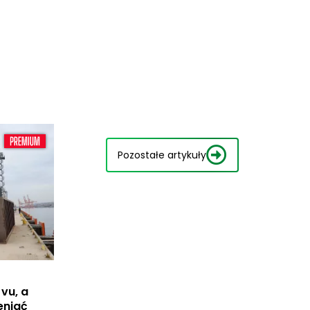
Pozostałe artykuły
vu, a
eniać