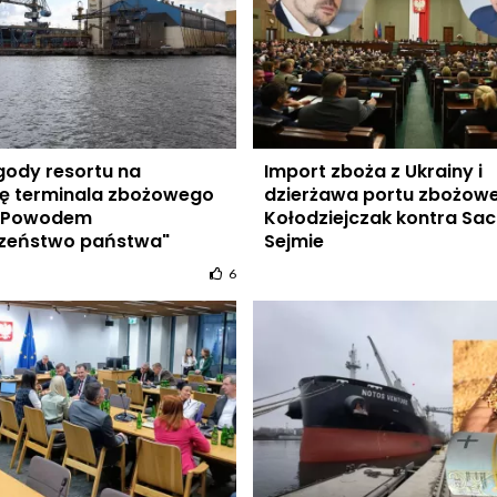
gody resortu na
Import zboża z Ukrainy i
ę terminala zbożowego
dzierżawa portu zbożow
! Powodem
Kołodziejczak kontra Sa
czeństwo państwa"
Sejmie
6