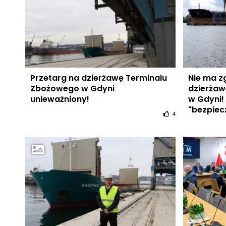
Przetarg na dzierżawę Terminalu
Nie ma z
Zbożowego w Gdyni
dzierżaw
unieważniony!
w Gdyni
"bezpie
4