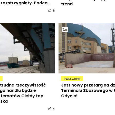
rozstrzygnięty. Podcast
trend
 odc. 31
8
POLECANE
trudna rzeczywistość
Jest nowy przetarg na d
o handlu będzie
Terminalu Zbożowego w 
 tematów Giełdy top
Gdynia!
lska
5