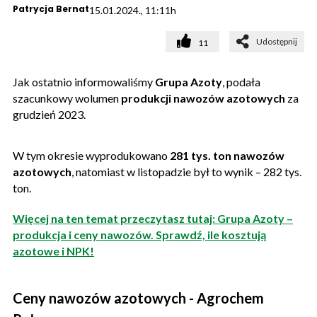
Patrycja Bernat
15.01.2024., 11:11h
Udostępnij
11
Jak ostatnio informowaliśmy
Grupa Azoty
, podała
szacunkowy wolumen
produkcji nawozów azotowych
za
grudzień 2023.
W tym okresie wyprodukowano
281 tys. ton nawozów
azotowych
, natomiast w listopadzie był to wynik – 282 tys.
ton.
Więcej na ten temat przeczytasz tutaj: Grupa Azoty –
produkcja i ceny nawozów. Sprawdź, ile kosztują
azotowe i NPK!
Ceny nawozów azotowych - Agrochem