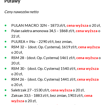
Puławy
Ceny nawozów netto
PULAN MACRO 32N – 1873 zł/t,
cena wyższa
o 20 zł,
Pulan saletra amonowa 34,5 – 1868 zł/t,
cena wyższa
o
22 zł,
PULREA + INu - 2290 zł/t, bez zmian,
RSM 32 – (dost. Op. Cysterna), 1619 zł/t,
cena wyższa
o 20 zł,
RSM 28 - (dost. Op. Cysterna) 1461 zł/t,
cena wyższa
o
20 zł,
RSM 30 - (dost. Op. Cysterna) 1540 zł/t,
cena wyższa
o 20 zł,
RSM 26 - (dost. Op. Cysterna) 1441 zł/t,
cena wyższa
o 20 zł,
Saletrzak 27 –1530 zł/t,
cena wyższa
o 20 zł,
Zaksan 33,5 - 1883 zł/t, bez zmian, 1903 zł/t,
cena
wyższa
o 20 zł,