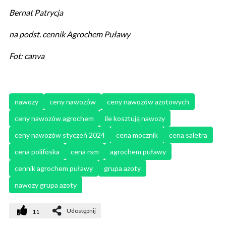
Bernat Patrycja
na podst. cennik Agrochem Puławy
Fot: canva
nawozy
ceny nawozów
ceny nawozów azotowych
ceny nawozów agrochem
ile kosztują nawozy
ceny nawozów styczeń 2024
cena mocznik
cena saletra
cena polifoska
cena rsm
agrochem puławy
cennik agrochem puławy
grupa azoty
nawozy grupa azoty
Udostępnij
11