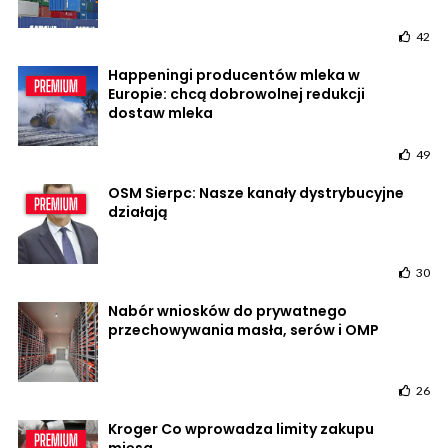
42
Happeningi producentów mleka w
Europie: chcą dobrowolnej redukcji
dostaw mleka
49
OSM Sierpc: Nasze kanały dystrybucyjne
działają
30
Nabór wniosków do prywatnego
przechowywania masła, serów i OMP
26
Kroger Co wprowadza limity zakupu
mięsa