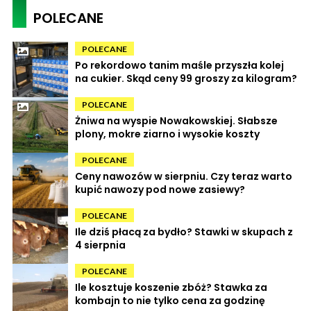
POLECANE
POLECANE
Po rekordowo tanim maśle przyszła kolej
na cukier. Skąd ceny 99 groszy za kilogram?
POLECANE
Żniwa na wyspie Nowakowskiej. Słabsze
plony, mokre ziarno i wysokie koszty
POLECANE
Ceny nawozów w sierpniu. Czy teraz warto
kupić nawozy pod nowe zasiewy?
POLECANE
Ile dziś płacą za bydło? Stawki w skupach z
4 sierpnia
POLECANE
Ile kosztuje koszenie zbóż? Stawka za
kombajn to nie tylko cena za godzinę