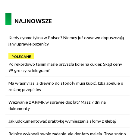
NAJNOWSZE
Kiedy cynmetylina w Polsce? Niemcy już czasowo dopuszczają
ją w uprawie pszenicy
POLECANE
Po rekordowo tanim maśle przyszła kolej na cukier. Skąd ceny
99 groszy za kilogram?
Ma własny las, a drewno do stodoły musi kupić. Izba apeluje o
zmianę przepisów
Wezwanie z ARiMR w sprawie dopłat? Masz 7 dni na
dokumenty
Jak udokumentować praktykę wymieszania słomy z glebą?
Rolnicy wykonali swoje zadanie, ale dopłaty maleją. Trwa spór o