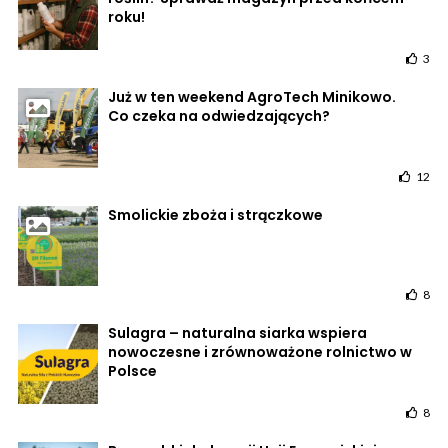
roku!
3
Już w ten weekend AgroTech Minikowo.
Co czeka na odwiedzających?
12
Smolickie zboża i strączkowe
8
Sulagra – naturalna siarka wspiera
nowoczesne i zrównoważone rolnictwo w
Polsce
8