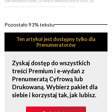
zdrowotnych zalet, co wręcz demonicznych cech. Ze
względu na smolisty kolor nazywano naw...
Pozostało 93% tekstu
Ten artykuł jest dostępny tylko dla
Prenumeratorów
Zyskaj dostęp do wszystkich
treści Premium i e-wydań z
Prenumeratą Cyfrową lub
Drukowaną. Wybierz pakiet dla
siebie i korzystaj tak, jak lubisz.