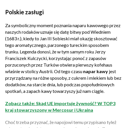
Polskie zasługi
Za symboliczny moment poznania naparu kawowego przez
naszych rodaków uznaje się datę bitwy pod Wiedniem
(1683 r.), kiedy to Jan III Sobieski miał okazję skosztować
tego aromatycznego, parzonego tureckim sposobem
trunku. Legenda donosi, że w tym samym roku Jerzy
Franciszek Kulczycki, korzystając ponoć z zapasów
porzuconych przez Turków otwiera pierwszy kofehaus
właśnie w stolicy Austrii. Od tego czasu
napar kawy
jest
przyrządzany na różne sposoby, z cukrem i mlekiem lub bez
dodatków, na starcie dnia, lub podczas popołudniowych
spotkań, a zapach kawy towarzyszy już nam ciągle.
Zobacz także: Skąd UE importuje żywność? W TOP3
kraj stowarzyszony w Mercosur i Ukraina
Choć trzeba przyznać, że napojowi temu przypisano tyleż