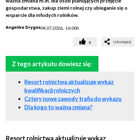
ważna zmiana m.in. dla osób planujących przejęcie
gospodarstwa, zakup ziemi rolnej czy ubieganie się o
wsparcie dla młodych rolników.
Angelika Drygas
04.07.2026., 16:00h
Udostępnij
8
Z tego artykułu dowiesz się:
Resort rolnictwa aktualizuje wykaz
kwalifikacji rolniczych
Cztery nowe zawody trafią do wykazu
Dla kogo to ważna zmiana?
Resort rolnictwa aktualizuje wykaz