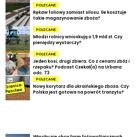
POLECANE
Rękaw foliowy zamiast silosu. Ile kosztuje
takie magazynowanie zboża?
POLECANE
Młodzi rolnicy wnioskują o 1,9 mld zł. Czy
pieniędzy wystarczy?
POLECANE
Jeden kosi, drugi zbiera. Co z cenami zbóż i
rzepaku? Podcast Czekał(a) na Urbana
odc. 73
POLECANE
Nowy korytarz dla ukraińskiego zboża. Czy
Polska jest gotowa na powrót tranzytu?
Włochy nie chcą farm fotowoltaicznych