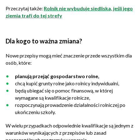
Przeczytaj także:
Rolnik nie wybuduje siedliska, jeśli jego
ziemia trafi do tej strefy
Dla kogo to ważna zmiana?
Nowe przepisy mogą mieć znaczenie przede wszystkim dla
osób, które:
planują przejąć gospodarstwo rolne,
chcą kupić grunty rolne jako rolnicy indywidualni,
będą ubiegać się o pomoc finansową, w której
wymagane są kwalifikacje rolnicze,
rozpoczynają prowadzenie działalności rolniczej po
ukończeniu szkoły.
W wielu przypadkach odpowiednie kwalifikacje są jednym z
warunków wynikających z przepisów lub zasad
poszczególnych programów wsparcia.