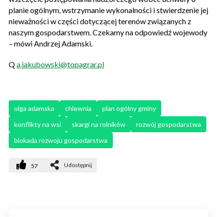
planie ogólnym, wstrzymanie wykonalności i stwierdzenie jej
nieważności w części dotyczącej terenów związanych z
naszym gospodarstwem. Czekamy na odpowiedź wojewody
– mówi Andrzej Adamski.
Q
a.jakubowski@topagrar.pl
olga adamska
chlewnia
plan ogólny gminy
konflikty na wsi
skargi na rolników
rozwój gospodarstwa
blokada rozwoju gospodarstwa
Udostępnij
57