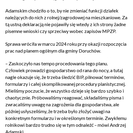
Adamskim chodziło o to, by nie zmieniać funkcji działek
należących do nich z rolnej/zagrodowej na mieszkaniowe. Za
tą ustną deklaracją nie pojawiły się wtedy z ich strony żadne
pisemne wnioski czy sprzeciwy wobec zapisów MPZP.
Sprawa wróciła w marcu 2024 roku przy okazji rozpoczęcia
prac nad planem ogólnym dla gminy Doruchów.
– Zaskoczyło nas tempo procedowania tego planu.
Człowiek prowadzi gospodarstwo od rana do nocy, a tutaj
nagle okazuje się, że trzeba śledzić BIP, pilnować terminów,
formularzy i całej skomplikowanej procedury planistycznej.
Mieliśmy poczucie, że wszystko dzieje się bardzo szybko i
chaotycznie. Próbowaliśmy reagować, składaliśmy pisma i
zwracaliśmy uwagę na zagrożenia dla gospodarstwa, ale
później usłyszeliśmy, że trzeba było złożyć uwagi na
konkretnym formularzu i w określonym terminie. Zwykłemu
rolnikowi bardzo trudno się w tym odnaleźć – mówi Andrzej
Adamski.