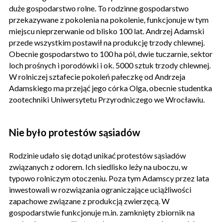
duże gospodarstwo rolne. To rodzinne gospodarstwo
przekazywane z pokolenia na pokolenie, funkcjonuje w tym
miejscu nieprzerwanie od blisko 100 lat. Andrzej Adamski
przede wszystkim postawił na produkcję trzody chlewnej.
Obecnie gospodarstwo to 100 ha pól, dwie tuczarnie, sektor
loch prośnych i porodówki i ok. 5000 sztuk trzody chlewnej.
W rolniczej sztafecie pokoleń pałeczkę od Andrzeja
Adamskiego ma przejąć jego córka Olga, obecnie studentka
zootechniki Uniwersytetu Przyrodniczego we Wrocławiu.
Nie było protestów sąsiadów
Rodzinie udało się dotąd unikać protestów sąsiadów
związanych z odorem. Ich siedlisko leży na uboczu, w
typowo rolniczym otoczeniu. Poza tym Adamscy przez lata
inwestowali w rozwiązania ograniczające uciążliwości
zapachowe związane z produkcją zwierzęcą. W
gospodarstwie funkcjonuje m.in. zamknięty zbiornik na