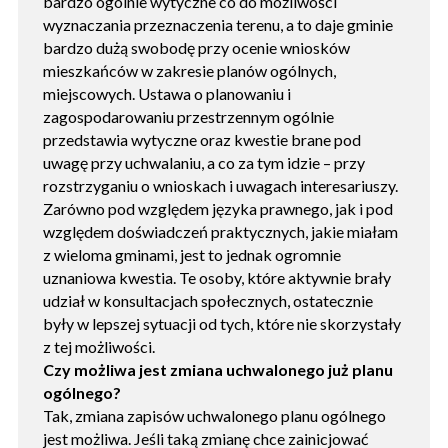
bardzo ogólnie wytyczne co do możliwości
wyznaczania przeznaczenia terenu, a to daje gminie
bardzo dużą swobodę przy ocenie wniosków
mieszkańców w zakresie planów ogólnych,
miejscowych. Ustawa o planowaniu i
zagospodarowaniu przestrzennym ogólnie
przedstawia wytyczne oraz kwestie brane pod
uwagę przy uchwalaniu, a co za tym idzie – przy
rozstrzyganiu o wnioskach i uwagach interesariuszy.
Zarówno pod względem języka prawnego, jak i pod
względem doświadczeń praktycznych, jakie miałam
z wieloma gminami, jest to jednak ogromnie
uznaniowa kwestia. Te osoby, które aktywnie brały
udział w konsultacjach społecznych, ostatecznie
były w lepszej sytuacji od tych, które nie skorzystały
z tej możliwości.
Czy możliwa jest zmiana uchwalonego już planu
ogólnego?
Tak, zmiana zapisów uchwalonego planu ogólnego
jest możliwa. Jeśli taką zmianę chce zainicjować