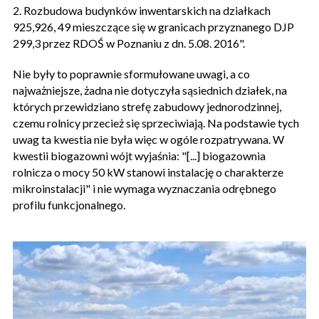
2. Rozbudowa budynków inwentarskich na działkach
925,926, 49 mieszczące się w granicach przyznanego DJP
299,3 przez RDOŚ w Poznaniu z dn. 5.08. 2016".
Nie były to poprawnie sformułowane uwagi, a co
najważniejsze, żadna nie dotyczyła sąsiednich działek, na
których przewidziano strefę zabudowy jednorodzinnej,
czemu rolnicy przecież się sprzeciwiają. Na podstawie tych
uwag ta kwestia nie była więc w ogóle rozpatrywana. W
kwestii biogazowni wójt wyjaśnia: "[...] biogazownia
rolnicza o mocy 50 kW stanowi instalację o charakterze
mikroinstalacji" i nie wymaga wyznaczania odrębnego
profilu funkcjonalnego.