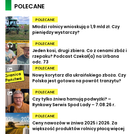
POLECANE
POLECANE
Młodzi rolnicy wnioskują o 1,9 mld zł. Czy
pieniędzy wystarczy?
POLECANE
Jeden kosi, drugi zbiera. Co z cenami zbóż i
rzepaku? Podcast Czekał(a) na Urbana
odc. 73
POLECANE
Nowy korytarz dla ukraińskiego zboża. Czy
Polska jest gotowa na powrót tranzytu?
POLECANE
Czy tylko żniwa hamują podwyżki? –
Rynkowy Serwis Spod Lady – 7.08.26 r.
POLECANE
Ceny nawozów w żniwa 2025 i 2026. Za
większość produktów rolnicy płacą więcej