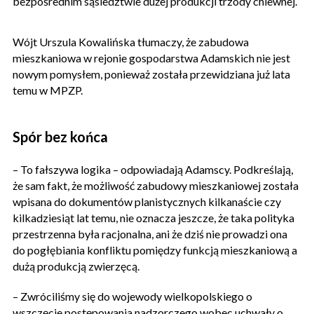
bezpośrednim sąsiedztwie dużej produkcji trzody chlewnej.
Wójt Urszula Kowalińska tłumaczy, że zabudowa
mieszkaniowa w rejonie gospodarstwa Adamskich nie jest
nowym pomysłem, ponieważ została przewidziana już lata
temu w MPZP.
Spór bez końca
– To fałszywa logika – odpowiadają Adamscy. Podkreślają,
że sam fakt, że możliwość zabudowy mieszkaniowej została
wpisana do dokumentów planistycznych kilkanaście czy
kilkadziesiąt lat temu, nie oznacza jeszcze, że taka polityka
przestrzenna była racjonalna, ani że dziś nie prowadzi ona
do pogłębiania konfliktu pomiędzy funkcją mieszkaniową a
dużą produkcją zwierzęcą.
– Zwróciliśmy się do wojewody wielkopolskiego o
wszczęcie postępowania nadzorczego wobec uchwały o