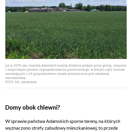
Już w 2018 roku niepokój Adamskich budziły działania podjęte przez gminę, związane
z miejscowymi planami zagospodarowania przestrzennego, w którym część terenów
sąsiadujących z ich gospodarstwem została przeznaczona pod zabudowę
mieszkaniową.
FOTO:
Fot. Jakubowski
Domy obok chlewni?
W sprawie państwa Adamskich sporne tereny, na których
wyznaczono strefy zabudowy mieszkaniowej, to przede