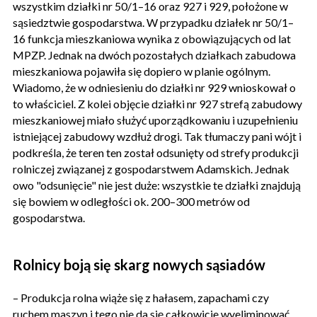
wszystkim działki nr 50/1–16 oraz 927 i 929, położone w
sąsiedztwie gospodarstwa. W przypadku działek nr 50/1–
16 funkcja mieszkaniowa wynika z obowiązujących od lat
MPZP. Jednak na dwóch pozostałych działkach zabudowa
mieszkaniowa pojawiła się dopiero w planie ogólnym.
Wiadomo, że w odniesieniu do działki nr 929 wnioskował o
to właściciel. Z kolei objęcie działki nr 927 strefą zabudowy
mieszkaniowej miało służyć uporządkowaniu i uzupełnieniu
istniejącej zabudowy wzdłuż drogi. Tak tłumaczy pani wójt i
podkreśla, że teren ten został odsunięty od strefy produkcji
rolniczej związanej z gospodarstwem Adamskich. Jednak
owo "odsunięcie" nie jest duże: wszystkie te działki znajdują
się bowiem w odległości ok. 200–300 metrów od
gospodarstwa.
Rolnicy boją się skarg nowych sąsiadów
– Produkcja rolna wiąże się z hałasem, zapachami czy
ruchem maszyn i tego nie da się całkowicie wyeliminować.