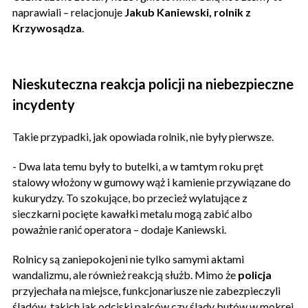
naprawiali – relacjonuje
Jakub Kaniewski, rolnik z
Krzywosądza
.
Nieskuteczna reakcja policji na niebezpieczne
incydenty
Takie przypadki, jak opowiada rolnik, nie były pierwsze.
- Dwa lata temu były to butelki, a w tamtym roku pręt
stalowy włożony w gumowy wąż i kamienie przywiązane do
kukurydzy. To szokujące, bo przecież wylatujące z
sieczkarni pocięte kawałki metalu mogą zabić albo
poważnie ranić operatora – dodaje Kaniewski.
Rolnicy są zaniepokojeni nie tylko samymi aktami
wandalizmu, ale również reakcją służb. Mimo że
policja
przyjechała na miejsce, funkcjonariusze nie zabezpieczyli
śladów, takich jak odciski palców czy ślady butów w mokrej