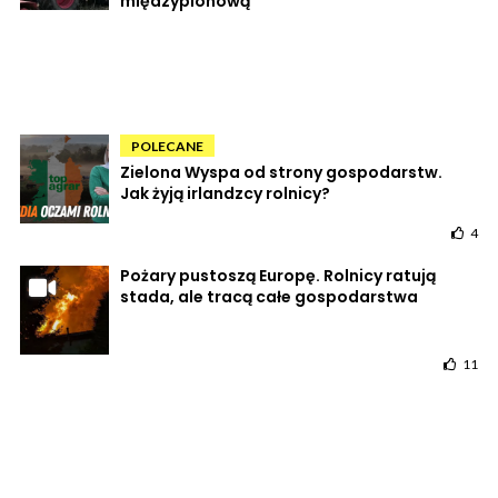
międzyplonową
POLECANE
Zielona Wyspa od strony gospodarstw.
Jak żyją irlandzcy rolnicy?
4
Pożary pustoszą Europę. Rolnicy ratują
stada, ale tracą całe gospodarstwa
11