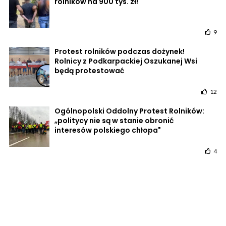
rolników na 900 tys. zł!
9
Protest rolników podczas dożynek!
Rolnicy z Podkarpackiej Oszukanej Wsi
będą protestować
12
Ogólnopolski Oddolny Protest Rolników:
„politycy nie są w stanie obronić
interesów polskiego chłopa"
4
POWRÓT DO STRONY GŁÓWNEJ