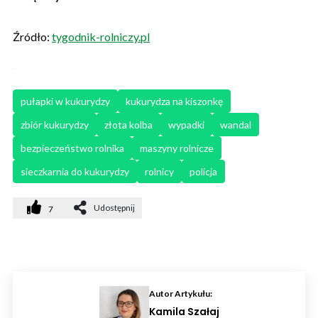
Źródło:
tygodnik-rolniczy.pl
pułapki w kukurydzy
kukurydza na kiszonkę
zbiór kukurydzy
złota kolba
wypadki
wandal
bezpieczeństwo rolnika
maszyny rolnicze
sieczkarnia do kukurydzy
rolnicy
policja
Udostępnij
7
Autor Artykułu:
Kamila Szałaj