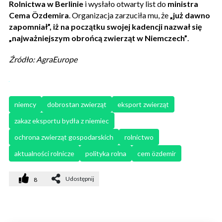
Rolnictwa w Berlinie
i wysłało otwarty list do
ministra
Cema Özdemira
. Organizacja zarzuciła mu, że
„już dawno
zapomniał”, iż na początku swojej kadencji nazwał się
„najważniejszym obrońcą zwierząt w Niemczech”
.
Źródło: AgraEurope
niemcy
dobrostan zwierząt
eksport zwierząt
zakaz eksportu bydła z niemiec
ochrona zwierząt gospodarskich
rolnictwo
aktualności rolnicze
polityka rolna
cem özdemir
Udostępnij
8