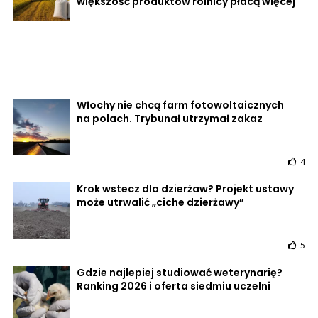
większość produktów rolnicy płacą więcej
Włochy nie chcą farm fotowoltaicznych
na polach. Trybunał utrzymał zakaz
4
Krok wstecz dla dzierżaw? Projekt ustawy
może utrwalić „ciche dzierżawy”
5
Gdzie najlepiej studiować weterynarię?
Ranking 2026 i oferta siedmiu uczelni