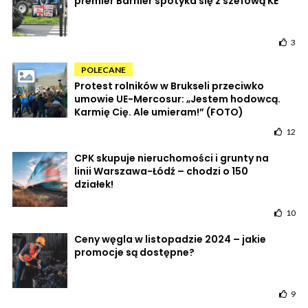
premier Barnier spotyka się z szefową KE
3
POLECANE
Protest rolników w Brukseli przeciwko
umowie UE-Mercosur: „Jestem hodowcą.
Karmię Cię. Ale umieram!” (FOTO)
12
CPK skupuje nieruchomości i grunty na
linii Warszawa-Łódź – chodzi o 150
działek!
10
Ceny węgla w listopadzie 2024 – jakie
promocje są dostępne?
9