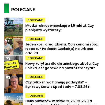
POLECANE
POLECANE
Młodzi rolnicy wnioskują o 1,9 mld zł. Czy
pieniędzy wystarczy?
POLECANE
Jeden kosi, drugi zbiera. Co z cenami zbóż i
rzepaku? Podcast Czekał(a) na Urbana
odc. 73
POLECANE
Nowy korytarz dla ukraińskiego zboża. Czy
Polska jest gotowa na powrót tranzytu?
POLECANE
Czy tylko żniwa hamują podwyżki? –
Rynkowy Serwis Spod Lady – 7.08.26 r.
POLECANE
Ceny nawozów w żniwa 2025 i 2026. Za