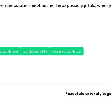
e i niedostatecznie zbadane. Teraz posiadając taką wiedz
y zapylające
zapylacze roślin
ćmy jako zapylacze
Pozostałe artykuły teg