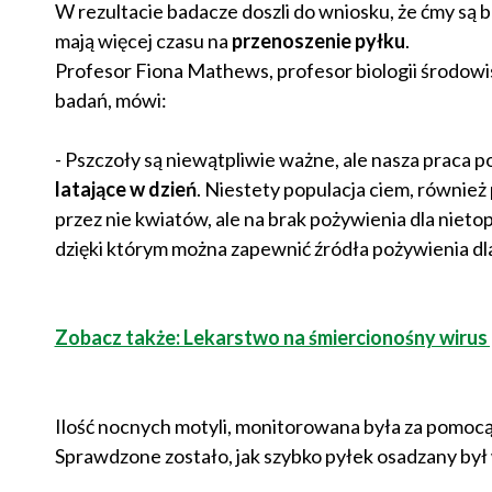
W rezultacie badacze doszli do wniosku, że ćmy są b
mają więcej czasu na
przenoszenie pyłku
.
Profesor Fiona Mathews, profesor biologii środow
badań, mówi:
- Pszczoły są niewątpliwie ważne, ale nasza praca p
latające w dzień
. Niestety populacja ciem, również 
przez nie kwiatów, ale na brak pożywienia dla nieto
dzięki którym można zapewnić źródła pożywienia dl
Zobacz także: Lekarstwo na śmiercionośny wirus
Ilość nocnych motyli, monitorowana była za pomoc
Sprawdzone zostało, jak szybko pyłek osadzany był