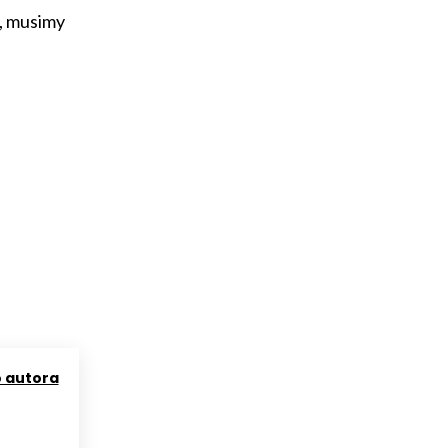
ę, musimy
o autora