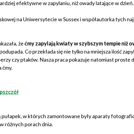
ardziej efektywne w zapylaniu, niż owady latające w dzień
iskowej na Uniwersytecie w Sussex i współautorka tych n
okazała, że
ćmy zapylają kwiaty w szybszym tempie niż 
podupada. Co przekłada się nie tylko na mniejsza ilość zap
perzy czy ptaków. Nasza praca pokazuje natomiast proste d
a ćmy.
 pszczół
ą pułapek, w których zamontowane były aparaty fotografi
 w różnych porach dnia.