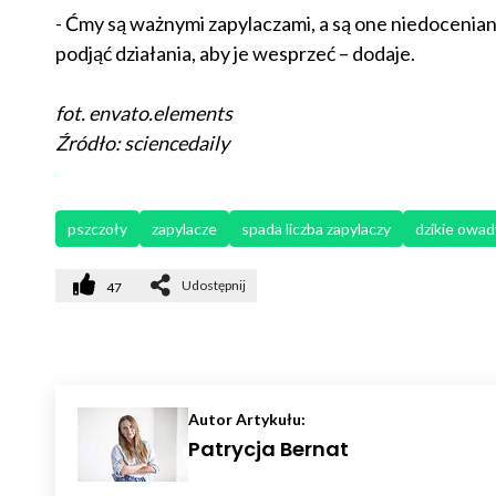
- Ćmy są ważnymi zapylaczami, a są one niedocenian
podjąć działania, aby je wesprzeć – dodaje.
fot. envato.elements
Źródło: sciencedaily
pszczoły
zapylacze
spada liczba zapylaczy
dzikie owad
Udostępnij
47
Autor Artykułu:
Patrycja Bernat