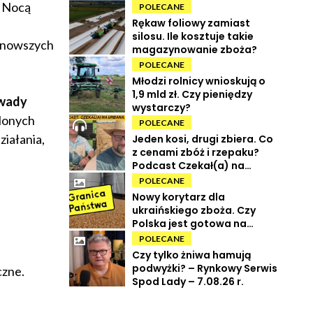
. Nocą
POLECANE
Rękaw foliowy zamiast
silosu. Ile kosztuje takie
ajnowszych
magazynowanie zboża?
POLECANE
Młodzi rolnicy wnioskują o
1,9 mld zł. Czy pieniędzy
owady
wystarczy?
ylonych
POLECANE
ziałania,
Jeden kosi, drugi zbiera. Co
z cenami zbóż i rzepaku?
Podcast Czekał(a) na
Urbana odc. 73
POLECANE
Nowy korytarz dla
ukraińskiego zboża. Czy
Polska jest gotowa na
powrót tranzytu?
POLECANE
Czy tylko żniwa hamują
podwyżki? – Rynkowy Serwis
czne.
Spod Lady – 7.08.26 r.