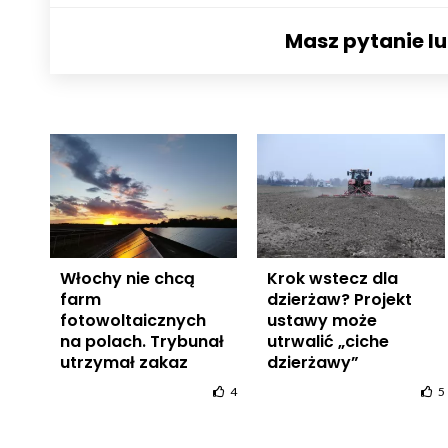
Masz pytanie l
Włochy nie chcą
Krok wstecz dla
farm
dzierżaw? Projekt
fotowoltaicznych
ustawy może
na polach. Trybunał
utrwalić „ciche
utrzymał zakaz
dzierżawy”
4
5