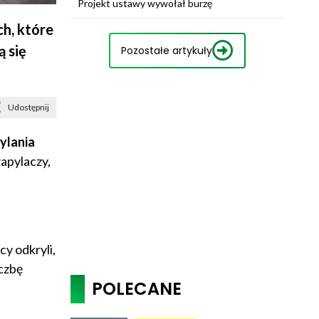
Projekt ustawy wywołał burzę
ch, które
 się
Pozostałe artykuły
Udostępnij
ylania
zapylaczy,
y odkryli,
czbę
POLECANE