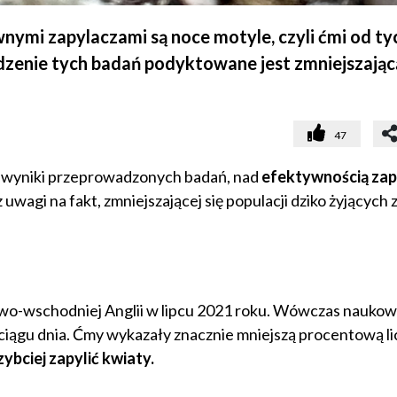
nymi zapylaczami są noce motyle, czyli ćmi od ty
adzenie tych badań podyktowane jest zmniejszającą
47
a wyniki przeprowadzonych badań, nad
efektywnością zap
agi na fakt, zmniejszającej się populacji dziko żyjących 
o-wschodniej Anglii w lipcu 2021 roku. Wówczas naukowc
iągu dnia. Ćmy wykazały znacznie mniejszą procentową li
zybciej zapylić kwiaty.