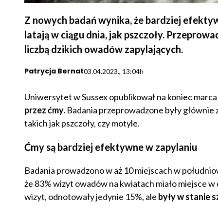
Z nowych badań wynika, że bardziej efektyw
latają w ciągu dnia, jak pszczoły. Przeprow
liczbą dzikich owadów zapylających.
Patrycja Bernat
03.04.2023., 13:04h
Uniwersytet w Sussex opublikował na koniec marc
przez ćmy.
Badania przeprowadzone były głównie z uw
takich jak pszczoły, czy motyle.
Ćmy są bardziej efektywne w zapylaniu
Badania prowadzono w aż 10 miejscach w południow
że 83% wizyt owadów na kwiatach miało miejsce w c
wizyt, odnotowały jedynie 15%, ale
były w stanie s