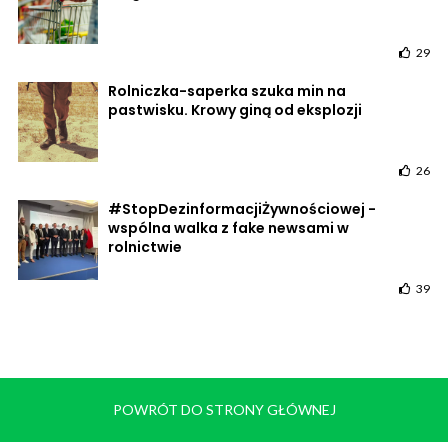
29
Rolniczka-saperka szuka min na
pastwisku. Krowy giną od eksplozji
26
#StopDezinformacjiŻywnościowej -
wspólna walka z fake newsami w
rolnictwie
39
POWRÓT DO STRONY GŁÓWNEJ