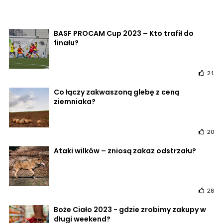
BASF PROCAM Cup 2023 – Kto trafił do
finału?
21
Co łączy zakwaszoną glebę z ceną
ziemniaka?
20
Ataki wilków – zniosą zakaz odstrzału?
28
Boże Ciało 2023 - gdzie zrobimy zakupy w
długi weekend?