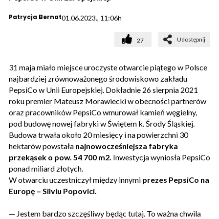
Patrycja Bernat
01.06.2023., 11:06h
Udostępnij
27
31 maja miało miejsce uroczyste otwarcie piątego w Polsce
najbardziej zrównoważonego środowiskowo zakładu
PepsiCo w Unii Europejskiej. Dokładnie 26 sierpnia 2021
roku premier Mateusz Morawiecki w obecności partnerów
oraz pracowników PepsiCo wmurował kamień węgielny,
pod budowę nowej fabryki w Świętem k. Środy Śląskiej.
Budowa trwała około 20 miesięcy i na powierzchni 30
hektarów powstała
najnowocześniejsza fabryka
przekąsek o pow. 54 700 m2.
Inwestycja wyniosła PepsiCo
ponad miliard złotych.
W otwarciu uczestniczył między innymi
prezes PepsiCo na
Europę – Silviu Popovici.
— Jestem bardzo szczęśliwy będąc tutaj. To ważna chwila