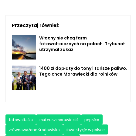
Przeczytaj również
Włochy nie chcą farm
fotowoltaicznych na polach. Trybunał
utrzymał zakaz
1400 zł dopłaty do tony i tańsze paliwo.
Tego chce Morawiecki dla rolników
fotowoltaika
mateusz morawiecki
pepsico
zrównoważone środowisko
inwestycje w polsce