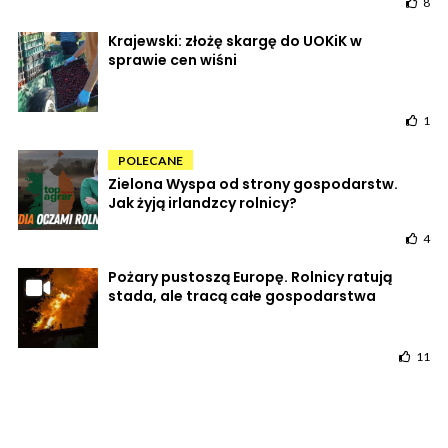
8
Krajewski: złożę skargę do UOKiK w
sprawie cen wiśni
1
POLECANE
Zielona Wyspa od strony gospodarstw.
Jak żyją irlandzcy rolnicy?
4
Pożary pustoszą Europę. Rolnicy ratują
stada, ale tracą całe gospodarstwa
11