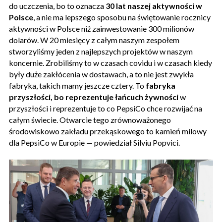
do uczczenia, bo to oznacza
30 lat naszej aktywności w
Polsce
, a nie ma lepszego sposobu na świętowanie rocznicy
aktywności w Polsce niż zainwestowanie 300 milionów
dolarów. W 20 miesięcy z całym naszym zespołem
stworzyliśmy jeden z najlepszych projektów w naszym
koncernie. Zrobiliśmy to w czasach covidu i w czasach kiedy
były duże zakłócenia w dostawach, a to nie jest zwykła
fabryka, takich mamy jeszcze cztery. To
fabryka
przyszłości, bo reprezentuje łańcuch żywności
w
przyszłości i reprezentuje to co PepsiCo chce rozwijać na
całym świecie. Otwarcie tego zrównoważonego
środowiskowo zakładu przekąskowego to kamień milowy
dla PepsiCo w Europie — powiedział Silviu Popvici.