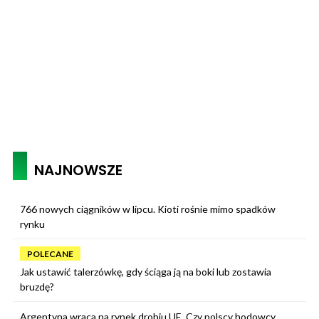
NAJNOWSZE
766 nowych ciągników w lipcu. Kioti rośnie mimo spadków
rynku
POLECANE
Jak ustawić talerzówkę, gdy ściąga ją na boki lub zostawia
bruzdę?
Argentyna wraca na rynek drobiu UE. Czy polscy hodowcy