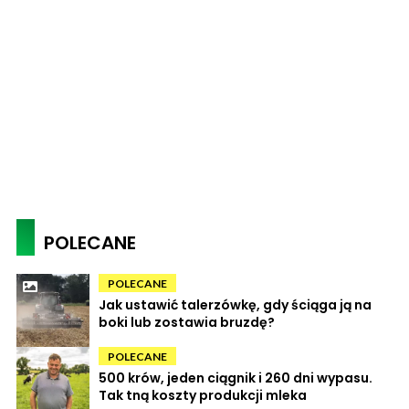
POLECANE
POLECANE
Jak ustawić talerzówkę, gdy ściąga ją na
boki lub zostawia bruzdę?
POLECANE
500 krów, jeden ciągnik i 260 dni wypasu.
Tak tną koszty produkcji mleka