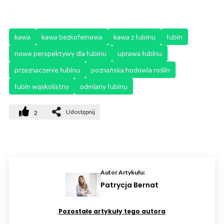
kawa
kawa bezkofeinowa
kawa z łubinu
łubin
nowe perspektywy dla łubinu
uprawa łubinu
przeznaczenie łubinu
poznańska hodowla roślin
łubin wąskolistny
odmiany łubinu
Udostępnij
2
Autor Artykułu:
Patrycja Bernat
Pozostałe artykuły tego autora