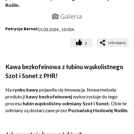
Roślin.
Galeria
Patrycja Bernat
15.03.2024., 10:05h
Udostępnij
2
Kawa bezkofeinowa z łubinu wąskolistnego
Szot i Sonet z PHR!
Na
rynku kawy
pojawiła się innowacja. Nowa metoda
produkcji
kawy bezkofeinowej
wykorzystuje do tego
procesu
łubin wąskolistny odmiany Szot i Sonet.
Obie te
odmiany są dostarczane przez
Poznańską Hodowlę Roślin.