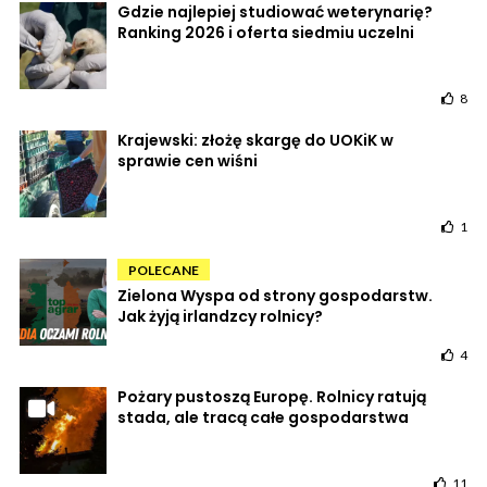
Gdzie najlepiej studiować weterynarię?
Ranking 2026 i oferta siedmiu uczelni
8
Krajewski: złożę skargę do UOKiK w
sprawie cen wiśni
1
POLECANE
Zielona Wyspa od strony gospodarstw.
Jak żyją irlandzcy rolnicy?
4
Pożary pustoszą Europę. Rolnicy ratują
stada, ale tracą całe gospodarstwa
11