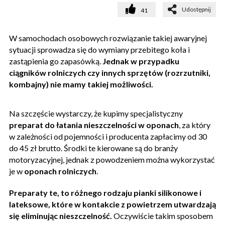
Udostępnij
41
W samochodach osobowych rozwiązanie takiej awaryjnej
sytuacji sprowadza się do wymiany przebitego koła i
zastąpienia go zapasówką.
Jednak w przypadku
ciągników rolniczych czy innych sprzętów (rozrzutniki,
kombajny) nie mamy takiej możliwości.
Na szczęście wystarczy, że kupimy specjalistyczny
preparat do łatania nieszczelności w oponach
, za który
w zależności od pojemności i producenta zapłacimy od 30
do 45 zł brutto. Środki te kierowane są do branży
motoryzacyjnej, jednak z powodzeniem można wykorzystać
je w
oponach rolniczych
.
Preparaty te, to różnego rodzaju pianki silikonowe i
lateksowe, które w kontakcie z powietrzem utwardzają
się eliminując nieszczelność.
Oczywiście takim sposobem