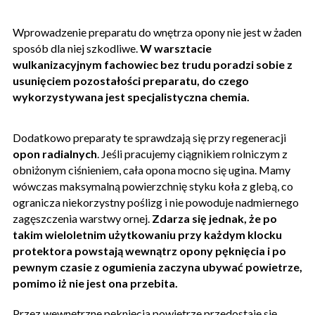
Wprowadzenie preparatu do wnętrza opony nie jest w żaden
sposób dla niej szkodliwe.
W warsztacie
wulkanizacyjnym fachowiec bez trudu poradzi sobie z
usunięciem pozostałości preparatu, do czego
wykorzystywana jest specjalistyczna chemia.
Dodatkowo preparaty te sprawdzają się przy regeneracji
opon radialnych
. Jeśli pracujemy ciągnikiem rolniczym z
obniżonym ciśnieniem, cała opona mocno się ugina. Mamy
wówczas maksymalną powierzchnię styku koła z glebą, co
ogranicza niekorzystny poślizg i nie powoduje nadmiernego
zagęszczenia warstwy ornej.
Zdarza się jednak, że po
takim wieloletnim użytkowaniu przy każdym klocku
protektora powstają wewnątrz opony pęknięcia i po
pewnym czasie z ogumienia zaczyna ubywać powietrze,
pomimo iż nie jest ona przebita.
Przez wewnętrzne pęknięcia powietrze przedostaje się