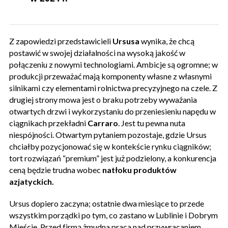
Z zapowiedzi przedstawicieli
Ursusa
wynika, że chcą
postawić w swojej działalności na wysoką jakość w
połączeniu z nowymi technologiami. Ambicje są ogromne; w
produkcji przeważać mają komponenty własne z własnymi
silnikami czy elementami rolnictwa precyzyjnego na czele. Z
drugiej strony mowa jest o braku potrzeby wyważania
otwartych drzwi i wykorzystaniu do przeniesieniu napędu w
ciągnikach przekładni
Carraro
. Jest tu pewna nuta
niespójności. Otwartym pytaniem pozostaje, gdzie Ursus
chciałby pozycjonować się w kontekście rynku ciągników;
tort rozwiązań “premium” jest już podzielony, a konkurencja
ceną będzie trudna wobec
natłoku produktów
azjatyckich.
Ursus dopiero zaczyna; ostatnie dwa miesiące to przede
wszystkim porządki po tym, co zastano w Lublinie i Dobrym
Mieście. Przed firmą żmudna praca nad przywracaniem