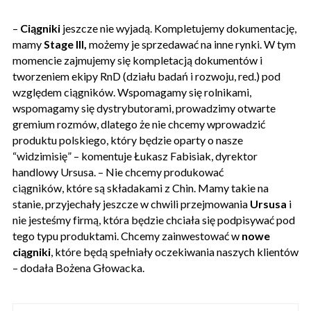
–
Ciągniki
jeszcze nie wyjadą. Kompletujemy dokumentację,
mamy
Stage III,
możemy je sprzedawać na inne rynki. W tym
momencie zajmujemy się kompletacją dokumentów i
tworzeniem ekipy RnD (działu badań i rozwoju, red.) pod
względem ciągników. Wspomagamy się rolnikami,
wspomagamy się dystrybutorami, prowadzimy otwarte
gremium rozmów, dlatego że nie chcemy wprowadzić
produktu polskiego, który będzie oparty o nasze
“widzimisię” – komentuje Łukasz Fabisiak, dyrektor
handlowy Ursusa. – Nie chcemy produkować
ciągników, które są składakami z Chin. Mamy takie na
stanie, przyjechały jeszcze w chwili przejmowania
Ursusa
i
nie jesteśmy firmą, która będzie chciała się podpisywać pod
tego typu produktami. Chcemy zainwestować w
nowe
ciągniki
, które będą spełniały oczekiwania naszych klientów
– dodała Bożena Głowacka.