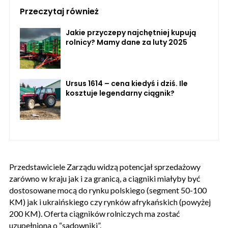
Przeczytaj również
Jakie przyczepy najchętniej kupują
rolnicy? Mamy dane za luty 2025
Ursus 1614 – cena kiedyś i dziś. Ile
kosztuje legendarny ciągnik?
Przedstawiciele Zarządu widzą potencjał sprzedażowy
zarówno w kraju jak i za granicą, a ciągniki miałyby być
dostosowane mocą do rynku polskiego (segment 50-100
KM) jak i ukraińskiego czy rynków afrykańskich (powyżej
200 KM). Oferta ciągników rolniczych ma zostać
uzupełniona o “sadowniki”.