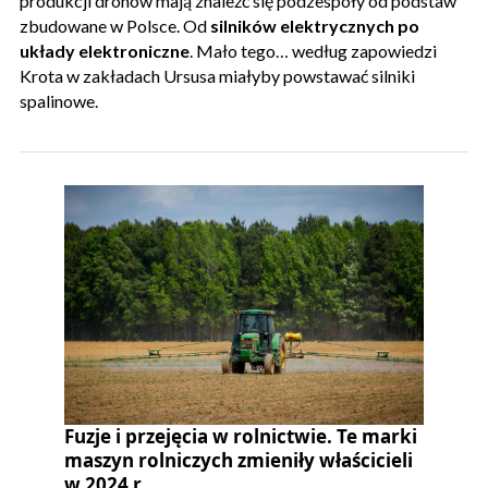
produkcji dronów mają znaleźć się podzespoły od podstaw
zbudowane w Polsce. Od
silników elektrycznych po
układy elektroniczne
. Mało tego… według zapowiedzi
Krota w zakładach Ursusa miałyby powstawać silniki
spalinowe.
Fuzje i przejęcia w rolnictwie. Te marki
maszyn rolniczych zmieniły właścicieli
w 2024 r.