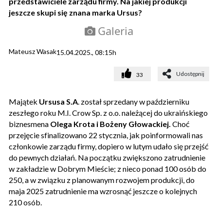
przedstawiciele zarządu firmy. Na jakiej produkcji
jeszcze skupi się znana marka Ursus?
Galeria
Mateusz Wasak
15.04.2025., 08:15h
Udostępnij
33
Majątek
Ursusa S.A
. został sprzedany w październiku
zeszłego roku M.I. Crow Sp. z o.o. należącej do ukraińskiego
biznesmena
Olega Krota i Bożeny Głowackiej.
Choć
przejęcie sfinalizowano 22 stycznia, jak poinformowali nas
członkowie zarządu firmy, dopiero w lutym udało się przejść
do pewnych działań. Na początku zwiększono zatrudnienie
w zakładzie w Dobrym Mieście; z nieco ponad 100 osób do
250, a w związku z planowanym rozwojem produkcji, do
maja 2025 zatrudnienie ma wzrosnąć jeszcze o kolejnych
210 osób.