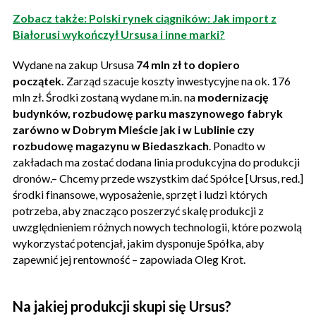
Zobacz także: Polski rynek ciągników: Jak import z
Białorusi wykończył Ursusa i inne marki?
Wydane na zakup Ursusa
74 mln zł to dopiero
początek.
Zarząd szacuje koszty inwestycyjne na ok. 176
mln zł. Środki zostaną wydane m.in. na
modernizację
budynków, rozbudowę parku maszynowego fabryk
zarówno w Dobrym Mieście jak i w Lublinie czy
rozbudowę magazynu w Biedaszkach
. Ponadto w
zakładach ma zostać dodana linia produkcyjna do produkcji
dronów.– Chcemy przede wszystkim dać Spółce [Ursus, red.]
środki finansowe, wyposażenie, sprzęt i ludzi których
potrzeba, aby znacząco poszerzyć skalę produkcji z
uwzględnieniem różnych nowych technologii, które pozwolą
wykorzystać potencjał, jakim dysponuje Spółka, aby
zapewnić jej rentowność – zapowiada Oleg Krot.
Na jakiej produkcji skupi się Ursus?