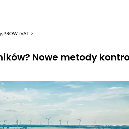
y, PROW i VAT
>
ników? Nowe metody kontro