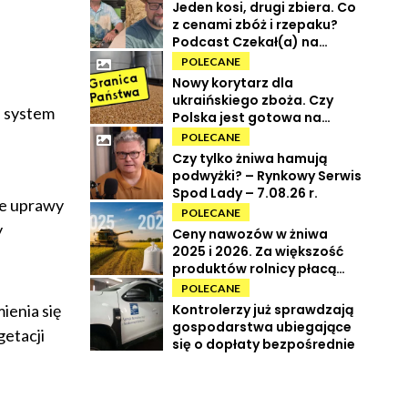
Jeden kosi, drugi zbiera. Co
z cenami zbóż i rzepaku?
Podcast Czekał(a) na
Urbana odc. 73
POLECANE
Nowy korytarz dla
ukraińskiego zboża. Czy
, system
Polska jest gotowa na
powrót tranzytu?
POLECANE
Czy tylko żniwa hamują
podwyżki? – Rynkowy Serwis
Spod Lady – 7.08.26 r.
ie uprawy
POLECANE
y
Ceny nawozów w żniwa
2025 i 2026. Za większość
produktów rolnicy płacą
więcej
POLECANE
Kontrolerzy już sprawdzają
ienia się
gospodarstwa ubiegające
getacji
się o dopłaty bezpośrednie