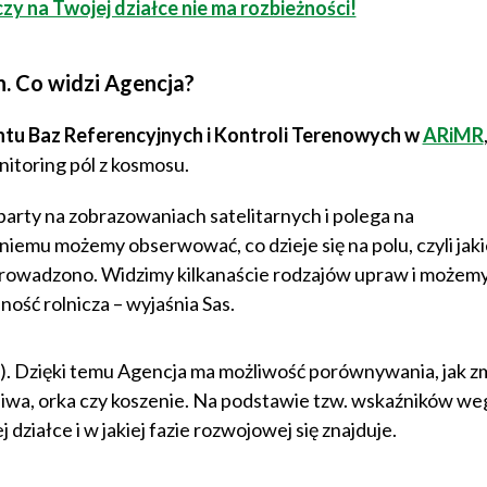
y na Twojej działce nie ma rozbieżności!
. Co widzi Agencja?
tu Baz Referencyjnych i Kontroli Terenowych w
ARiMR
itoring pól z kosmosu.
arty na zobrazowaniach satelitarnych i polega na
iemu możemy obserwować, co dzieje się na polu, czyli jak
eprowadzono. Widzimy kilkanaście rodzajów upraw i możem
ność rolnicza – wyjaśnia Sas.
). Dzięki temu Agencja ma możliwość porównywania, jak zm
niwa, orka czy koszenie. Na podstawie tzw. wskaźników we
 działce i w jakiej fazie rozwojowej się znajduje.