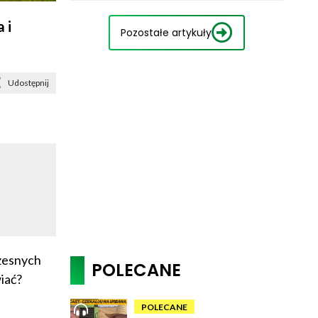
 i
Pozostałe artykuły
Udostępnij
zesnych
POLECANE
iać?
POLECANE