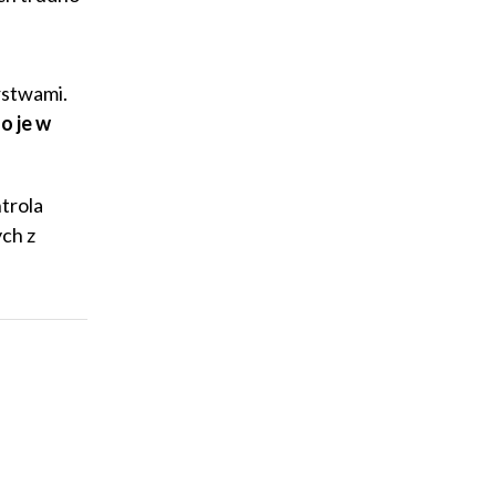
rstwami.
o je w
trola
ych z