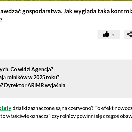
rawdzać gospodarstwa. Jak wygląda taka kontrola
?
1
ych. Co widzi Agencja?
ją rolników w 2025 roku?
e? Dyrektor ARiMR wyjaśnia
płaty
działki zaznaczone są na czerwono? To efekt nowoc
o właściwie oznacza i czy rolnicy powinni się czegoś obaw