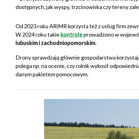
dostępnych, jak wyspy, trzcinowiska czy tereny zal
Od 2023 roku ARiMR korzysta też z usług firm zew
W 2024 roku takie
kontrole
prowadzono w wojewód
lubuskim i zachodniopomorskim.
Drony sprawdzają głównie gospodarstwa korzystaj
polega np. na ocenie, czy rolnik wykosił odpowiedni
danym pakietem pomocowym.