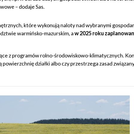
ewowe – dodaje Sas.
nętrznych, które wykonują naloty nad wybranymi gospoda
ztwie warmińsko-mazurskim, a
w 2025 roku zaplanowan
ące z programów rolno-środowiskowo-klimatycznych. Kon
ą powierzchnię działki albo czy przestrzega zasad związan