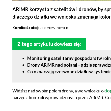
ARiMR korzysta z satelitów i dronów, by sp
dlaczego działki we wniosku zmieniają kolor
Kamila Szałaj
19.08.2025., 18:10h
Z tego artykułu dowiesz się:
Monitoring satelitarny gospodarstw roln
Drony ARiMR nad polami – gdzie sprawdza
Co oznaczają czerwone działki w systemi
Widzisz nad swoim polem drony, a we wniosku o
do
narzędzi kontroli wprowadzonych przez ARiMR. Co t