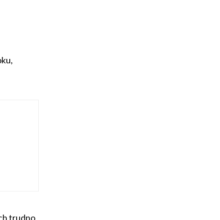
oku,
ch trudno