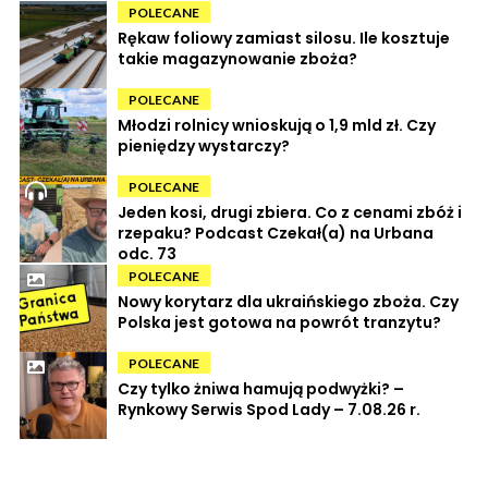
POLECANE
Rękaw foliowy zamiast silosu. Ile kosztuje
takie magazynowanie zboża?
POLECANE
Młodzi rolnicy wnioskują o 1,9 mld zł. Czy
pieniędzy wystarczy?
POLECANE
Jeden kosi, drugi zbiera. Co z cenami zbóż i
rzepaku? Podcast Czekał(a) na Urbana
odc. 73
POLECANE
Nowy korytarz dla ukraińskiego zboża. Czy
Polska jest gotowa na powrót tranzytu?
POLECANE
Czy tylko żniwa hamują podwyżki? –
Rynkowy Serwis Spod Lady – 7.08.26 r.