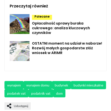
Przeczytaj również
Polecane
Opłacalność uprawy buraka
cukrowego: analiza kluczowych
czynników
OSTATNI moment na udział w naborze!
Rozwój małych gospodarstw złóż
wniosek w ARiMR
wynajem
wynajem domu
budynek
budynki mieszkalne
podatek vat
podatnik vat
dom
Udostępnij