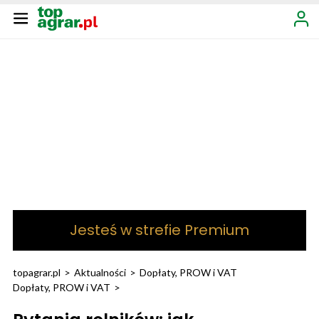
Jesteś w strefie Premium
topagrar.pl
>
Aktualności
>
Dopłaty, PROW i VAT
Dopłaty, PROW i VAT
>