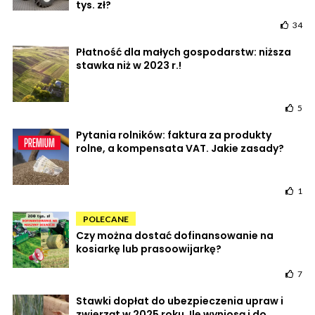
tys. zł?
34
Płatność dla małych gospodarstw: niższa
stawka niż w 2023 r.!
5
Pytania rolników: faktura za produkty
rolne, a kompensata VAT. Jakie zasady?
1
POLECANE
Czy można dostać dofinansowanie na
kosiarkę lub prasoowijarkę?
7
Stawki dopłat do ubezpieczenia upraw i
zwierząt w 2025 roku. Ile wyniosą i do