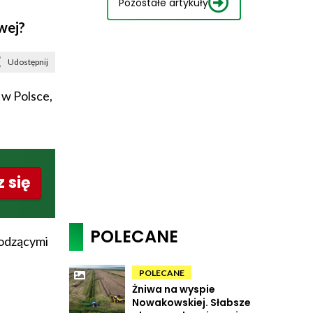
Pozostałe artykuły
wej?
Udostępnij
 w Polsce,
 się
POLECANE
hodzącymi
POLECANE
Żniwa na wyspie
Nowakowskiej. Słabsze