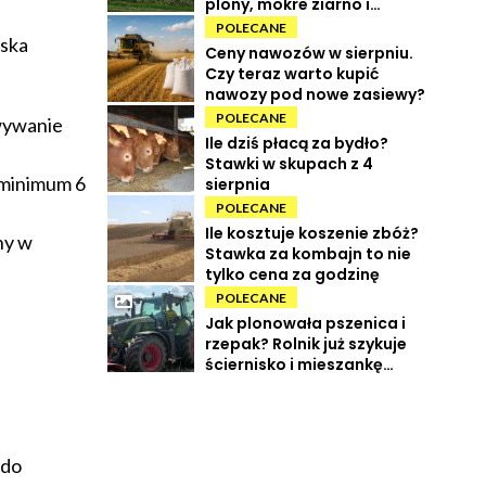
plony, mokre ziarno i
wysokie koszty
POLECANE
iska
Ceny nawozów w sierpniu.
Czy teraz warto kupić
nawozy pod nowe zasiewy?
POLECANE
wywanie
Ile dziś płacą za bydło?
Stawki w skupach z 4
 minimum 6
sierpnia
POLECANE
Ile kosztuje koszenie zbóż?
ny w
Stawka za kombajn to nie
tylko cena za godzinę
POLECANE
Jak plonowała pszenica i
rzepak? Rolnik już szykuje
ściernisko i mieszankę
międzyplonową
 do