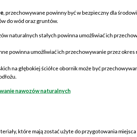
łe
, przechowywane powinny być w bezpieczny dla środow
ków do wód oraz gruntów.
ów naturalnych stałych powinna umożliwiać ich przecho
nne powinna umożliwiać ich przechowywanie przez okres
kich na głębokiej ściółce obornik może być przechowywa
odłożu.
osowanie nawozów naturalnych
riały, które mają zostać użyte do przygotowania miejsca