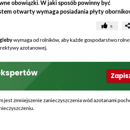
ne obowiązki. W jaki sposób powinny być
stem otwarty wymaga posiadania płyty oborniko
8
 gleby
wymaga od rolników, aby każde gospodarstwo rolne
yrektywy azotanowej.
ekspertów
Zapisz
em jest zmniejszenie zanieczyszczenia wód azotanami poc
nieczyszczeniu.