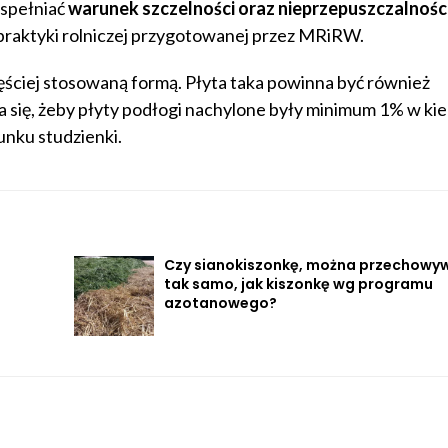
 spełniać
warunek szczelności oraz nieprzepuszczalności
praktyki rolniczej przygotowanej przez MRiRW.
zęściej stosowaną formą. Płyta taka powinna być również
a się, żeby płyty podłogi nachylone były minimum 1% w ki
nku studzienki.
Czy sianokiszonkę, można przechowy
tak samo, jak kiszonkę wg programu
azotanowego?