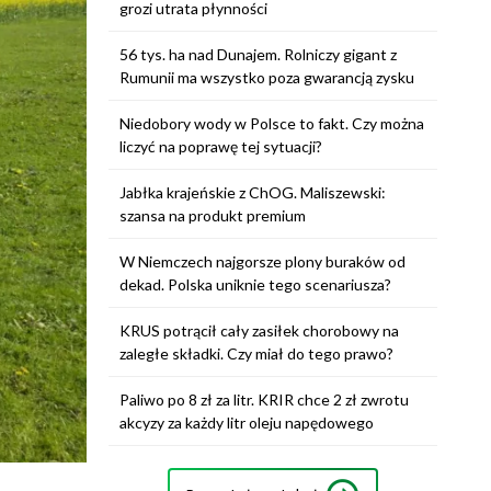
grozi utrata płynności
56 tys. ha nad Dunajem. Rolniczy gigant z
Rumunii ma wszystko poza gwarancją zysku
Niedobory wody w Polsce to fakt. Czy można
liczyć na poprawę tej sytuacji?
Jabłka krajeńskie z ChOG. Maliszewski:
szansa na produkt premium
W Niemczech najgorsze plony buraków od
dekad. Polska uniknie tego scenariusza?
KRUS potrącił cały zasiłek chorobowy na
zaległe składki. Czy miał do tego prawo?
Paliwo po 8 zł za litr. KRIR chce 2 zł zwrotu
akcyzy za każdy litr oleju napędowego