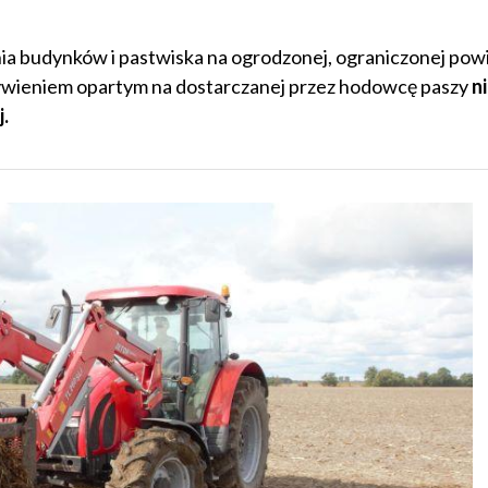
a budynków i pastwiska na ogrodzonej, ograniczonej pow
żywieniem opartym na dostarczanej przez hodowcę paszy
n
.