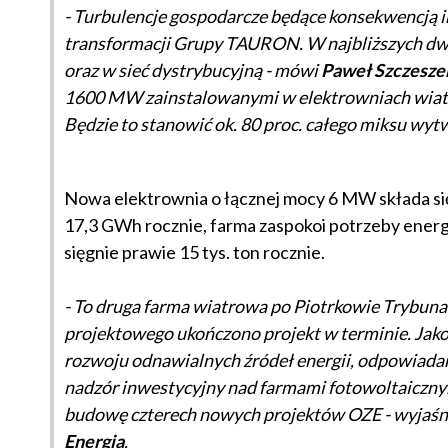
- Turbulencje gospodarcze będące konsekwencją in
transformacji Grupy TAURON. W najbliższych dwó
oraz w sieć dystrybucyjną - mówi
Paweł Szczesze
1600 MW zainstalowanymi w elektrowniach wiatr
Będzie to stanowić ok. 80 proc. całego miksu w
Nowa elektrownia o łącznej mocy 6 MW składa się 
17,3 GWh rocznie, farma zaspokoi potrzeby ener
sięgnie prawie 15 tys. ton rocznie.
- To druga farma wiatrowa po Piotrkowie Trybuna
projektowego ukończono projekt w terminie. Jako 
rozwoju odnawialnych źródeł energii, odpowiadam
nadzór inwestycyjny nad farmami fotowoltaiczn
budowę czterech nowych projektów OZE - wyjaśn
Energia
.