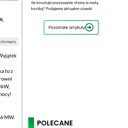
Ile kosztuje prasowanie słomy w małą
kostkę? Podajemy aktualne stawki
w,
Pozostałe artykuły
Udostępnij
Wyjątek
.
a to z
trowni
 kW,
mocy!
416 MW.
POLECANE