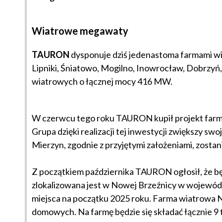
Wiatrowe megawaty
TAURON
dysponuje dziś jedenastoma farmami wi
Lipniki, Śniatowo, Mogilno, Inowrocław, Dobrzyń
wiatrowych o łącznej mocy 416 MW.
W czerwcu tego roku TAURON kupił projekt far
Grupa dzięki realizacji tej inwestycji zwiększy 
Mierzyn, zgodnie z przyjętymi założeniami, zostan
Z początkiem października TAURON ogłosił, że bę
zlokalizowana jest w Nowej Brzeźnicy w województ
miejsca na początku 2025 roku. Farma wiatrowa 
domowych. Na farmę będzie się składać łącznie 9