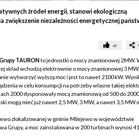
atywnych źródeł energii, stanowi ekologiczną
ia zwiększenie niezależności energetycznej państ
47
Grupy TAURON
to jednostki o mocy znamionowej 2MW. 
rej skład wchodzą elektrownie o mocy znamionowej 3 MW
nie wytworzyć wyższą moc i jest to nawet 2100 kW. Wynik
ądzenia w celu konsumpcji na potrzeby własne takiej elek
atach 2000 dysponowały mocą znamionową od 500 do 2000
olski mogą mieć już nawet 2,5 MW, 3 MW, a nawet 3,5 MW 
wo zlokalizowanej w gminie Milejewo w województwie
wa Grupy, a moc zainstalowana w 200 turbinach wynosi 