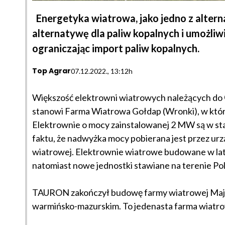
Energetyka wiatrowa, jako jedno z altern
alternatywę dla paliw kopalnych i umożliw
ograniczając import paliw kopalnych.
Top Agrar
07.12.2022., 13:12h
Większość elektrowni wiatrowych należących do
stanowi Farma Wiatrowa Gołdap (Wronki), w któ
Elektrownie o mocy zainstalowanej 2 MW są w sta
faktu, że nadwyżka mocy pobierana jest przez urz
wiatrowej. Elektrownie wiatrowe budowane w l
natomiast nowe jednostki stawiane na terenie P
TAURON zakończył budowę farmy wiatrowej Maje
warmińsko-mazurskim. To jedenasta farma wiatro