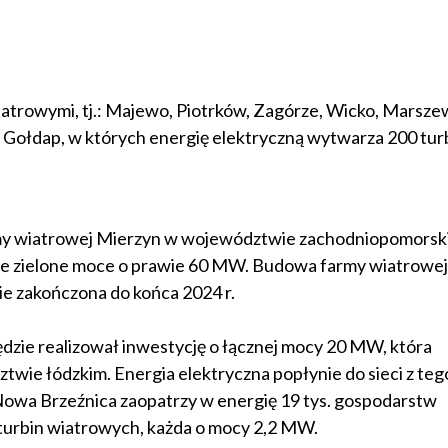
atrowymi, tj.: Majewo, Piotrków, Zagórze, Wicko, Marsze
, Gołdap, w których energię elektryczną wytwarza 200 tur
my wiatrowej Mierzyn w województwie zachodniopomorsk
swoje zielone moce o prawie 60 MW. Budowa farmy wiatrowej
ie zakończona do końca 2024 r.
dzie realizował inwestycję o łącznej mocy 20 MW, która
wie łódzkim. Energia elektryczna popłynie do sieci z teg
Nowa Brzeźnica zaopatrzy w energię 19 tys. gospodarstw
 turbin wiatrowych, każda o mocy 2,2 MW.