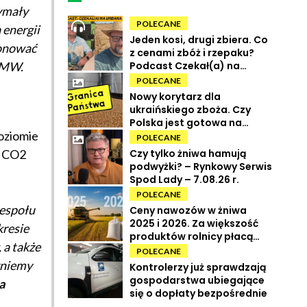
zymały
POLECANE
energii
Jeden kosi, drugi zbiera. Co
onować
z cenami zbóż i rzepaku?
Podcast Czekał(a) na
 MW.
Urbana odc. 73
POLECANE
Nowy korytarz dla
ukraińskiego zboża. Czy
Polska jest gotowa na
oziomie
powrót tranzytu?
POLECANE
Czy tylko żniwa hamują
a CO2
podwyżki? – Rynkowy Serwis
Spod Lady – 7.08.26 r.
POLECANE
zespołu
Ceny nawozów w żniwa
2025 i 2026. Za większość
kresie
produktów rolnicy płacą
 a także
więcej
POLECANE
zniemy
Kontrolerzy już sprawdzają
gospodarstwa ubiegające
a
się o dopłaty bezpośrednie