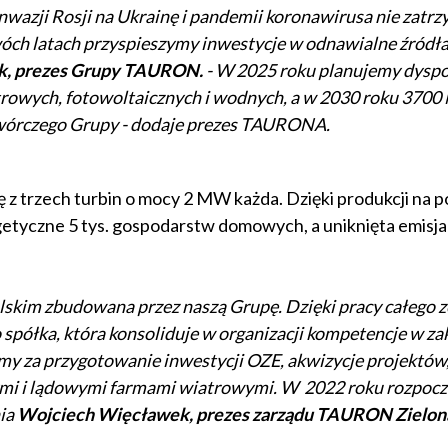
wazji Rosji na Ukrainę i pandemii koronawirusa nie zatr
ch latach przyspieszymy inwestycje w odnawialne źródła 
k, prezes Grupy TAURON.
- W 2025 roku planujemy dysp
owych, fotowoltaicznych i wodnych, a w 2030 roku 3700
ytwórczego Grupy - dodaje prezes TAURONA.
z trzech turbin o mocy 2 MW każda. Dzięki produkcji na p
getyczne 5 tys. gospodarstw domowych, a uniknięta emisj
lskim zbudowana przez naszą Grupę. Dzięki pracy całego 
spółka, która konsoliduje w organizacji kompetencje w za
y za przygotowanie inwestycji OZE, akwizycje projektów,
ymi i lądowymi farmami wiatrowymi. W 2022 roku rozpoc
ia
Wojciech Więcławek, prezes zarządu TAURON Zielon