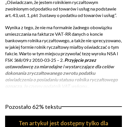
„Oświadczam, że jestem rolnikiem ryczałtowym
zwolnionym od podatku od towarów i usług na podstawie
art. 43, ust. 1, pkt 3 ustawy o podatku od towarów i usług”.
Wynika z tego, że nie ma formalnie żadnego obowiązku
umieszczania na fakturze VAT-RR danych o koncie
bankowym rolnika ryczałtowego, a także nie sprecyzowano,
w jakiej formie rolnik ryczałtowy miałby oświadczać o tym
fakcie. Warto w tym miejscu przywołać tezę wyroku NSA I
FSK 368/09 z 2010-03-25 – 2.
Przyjęcie przez
ustawodawcę za miarodajne i wystarczające dla celów
dokonania zryczałtowanego zwrotu podatku
oświadczenia o posiadaniu statusu rolnika ryczałtowego
oznacza,
że czynny podatnik VAT, wykonu...
Pozostało 62% tekstu
Ten artykuł jest dostępny tylko dla