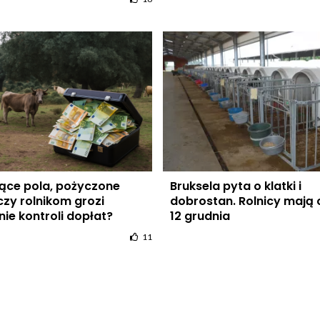
ejące pola, pożyczone
Bruksela pyta o klatki i
czy rolnikom grozi
dobrostan. Rolnicy mają 
ie kontroli dopłat?
12 grudnia
11