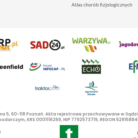
Atlas chorób fizjologicznych
lowa 5, 60-118 Poznań. Akta rejestrowe przechowywane w Sąd
spodarczym, KRS 0001116269, NIP 7792573719, REGON 529158846
iniejszego portalu treści są własnością AgroHorti Media Sp.
ze rozpowszechnianie treści jest zabronione. (art. 25 ust. 1 