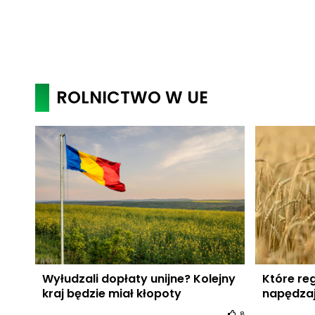
ROLNICTWO W UE
Wyłudzali dopłaty unijne? Kolejny
Które reg
kraj będzie miał kłopoty
napędzaj
8