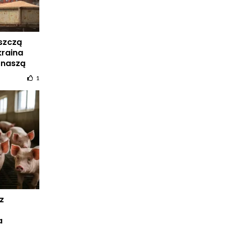
iszczą
kraina
 naszą
1
z
a