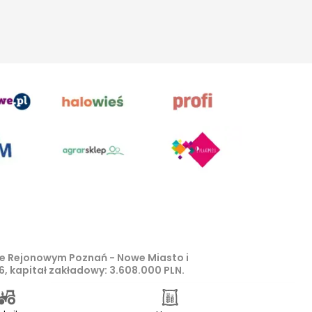
zie Rejonowym Poznań - Nowe Miasto i
, kapitał zakładowy: 3.608.000 PLN.
 z o.o, są zastrzeżone i chronione
Zagłosuj w Plebiscycie Izydory 2026
pkt 1b ustawy z 4 lutego 1994 roku o