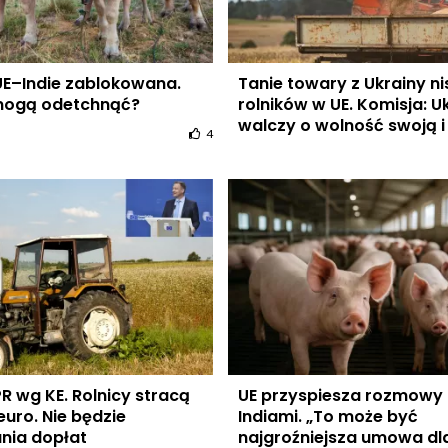
E–Indie zablokowana.
Tanie towary z Ukrainy n
mogą odetchnąć?
rolników w UE. Komisja: U
walczy o wolność swoją i
4
 wg KE. Rolnicy stracą
UE przyspiesza rozmowy 
euro. Nie będzie
Indiami. „To może być
nia dopłat
najgroźniejsza umowa dl