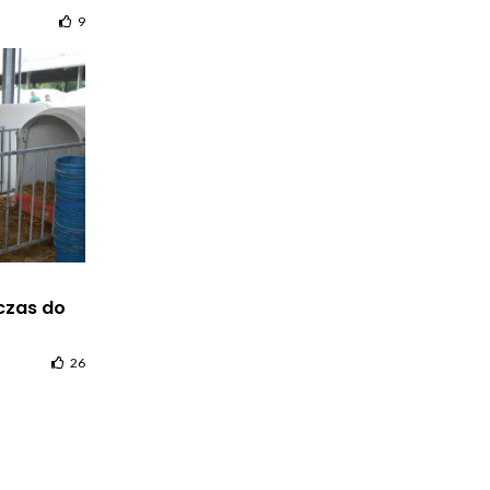
9
czas do
26