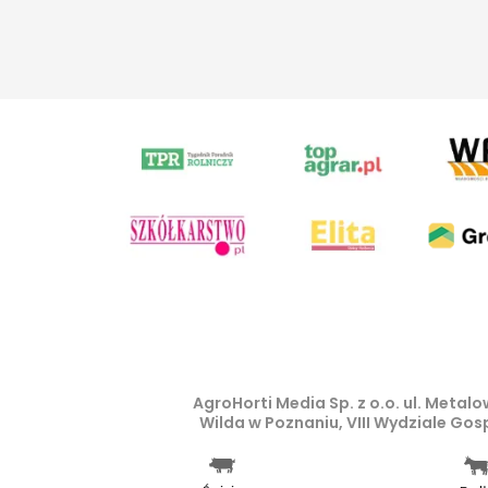
AgroHorti Media Sp. z o.o. ul. Meta
Wilda w Poznaniu, VIII Wydziale Go
Wszystkie prezentowane w ramach n
prawem autorskim, kopiowanie i dals