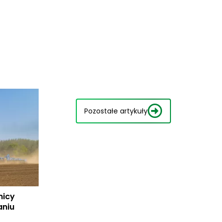
Pozostałe artykuły
nicy
aniu