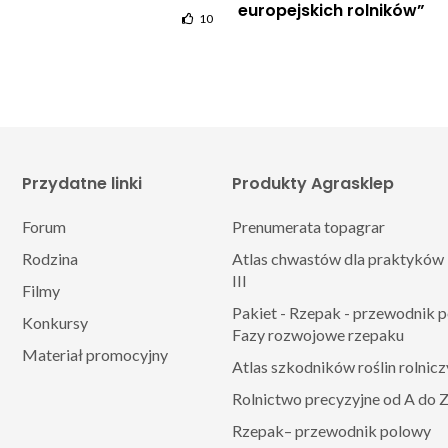
europejskich rolników”
10
Przydatne linki
Produkty Agrasklep
Forum
Prenumerata topagrar
Rodzina
Atlas chwastów dla praktyków 
III
Filmy
Pakiet - Rzepak - przewodnik 
Konkursy
Fazy rozwojowe rzepaku
Materiał promocyjny
Atlas szkodników roślin rolnic
Rolnictwo precyzyjne od A do 
Rzepak– przewodnik polowy