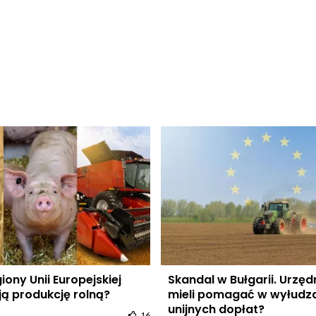
iony Unii Europejskiej
Skandal w Bułgarii. Urzęd
ą produkcję rolną?
mieli pomagać w wyłudz
unijnych dopłat?
16