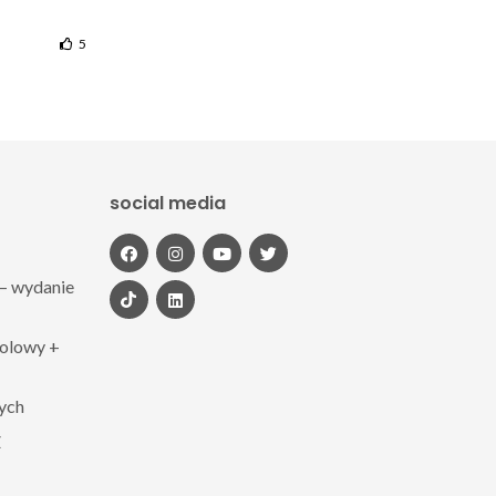
5
social media
– wydanie
polowy +
zych
Z