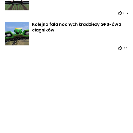
38
Kolejna fala nocnych kradzieży GPS-ów z
ciągników
11
Czysta klimatyzacja w ciągniku.
Dlaczego warto zrobić przegląd przed
żniwami?
11
POWRÓT DO STRONY GŁÓWNEJ