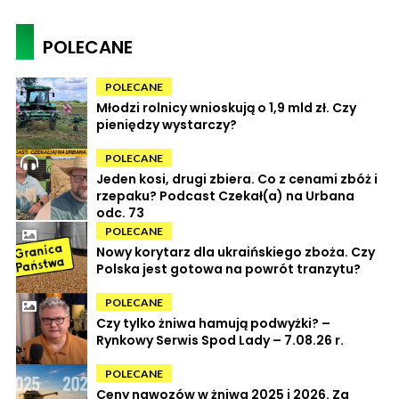
POLECANE
POLECANE
Młodzi rolnicy wnioskują o 1,9 mld zł. Czy
pieniędzy wystarczy?
POLECANE
Jeden kosi, drugi zbiera. Co z cenami zbóż i
rzepaku? Podcast Czekał(a) na Urbana
odc. 73
POLECANE
Nowy korytarz dla ukraińskiego zboża. Czy
Polska jest gotowa na powrót tranzytu?
POLECANE
Czy tylko żniwa hamują podwyżki? –
Rynkowy Serwis Spod Lady – 7.08.26 r.
POLECANE
Ceny nawozów w żniwa 2025 i 2026. Za