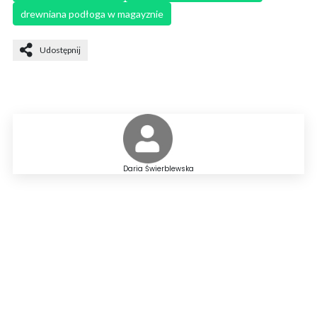
drewniana podłoga w magayznie
Udostępnij
Daria Świerblewska