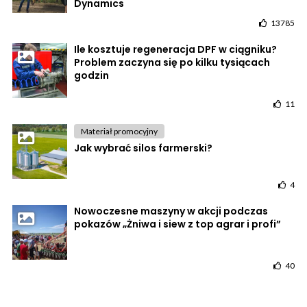
Dynamics
13785
Ile kosztuje regeneracja DPF w ciągniku?
Problem zaczyna się po kilku tysiącach
godzin
11
Materiał promocyjny
Jak wybrać silos farmerski?
4
Nowoczesne maszyny w akcji podczas
pokazów „Żniwa i siew z top agrar i profi”
40