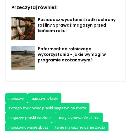
Przeczytaj również
Posiadasz wycofane środki ochrony
roślin? Sprawdź magazyn przed
końcem roku!
Poferment do rolniczego
wykorzystania - jakie wymogi w
programie azotanowym?
magazyn
magazyn płaski
z czego zbudowac płaski magazyn na zboże
magazyn płaski na zboze
magazynowanie ziarna
magazynowanie zboża
tanie magazynowanie zboża