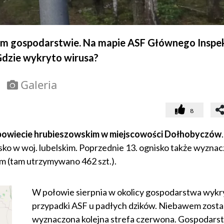
nym gospodarstwie. Na mapie ASF Głównego Inspe
 Gdzie wykryto wirusa?
Galeria
8
w powiecie hrubieszowskim w miejscowości Dołhobyczów
sko w woj. lubelskim. Poprzednie 13. ognisko także wyzna
im (tam utrzymywano 462 szt.).
W połowie sierpnia w okolicy gospodarstwa wykry
przypadki ASF u padłych dzików. Niebawem zosta
wyznaczona kolejna strefa czerwona. Gospodars