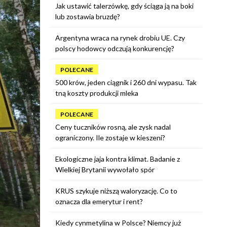
Jak ustawić talerzówkę, gdy ściąga ją na boki
lub zostawia bruzdę?
Argentyna wraca na rynek drobiu UE. Czy
polscy hodowcy odczują konkurencję?
POLECANE
500 krów, jeden ciągnik i 260 dni wypasu. Tak
tną koszty produkcji mleka
POLECANE
Ceny tuczników rosną, ale zysk nadal
ograniczony. Ile zostaje w kieszeni?
Ekologiczne jaja kontra klimat. Badanie z
Wielkiej Brytanii wywołało spór
KRUS szykuje niższą waloryzację. Co to
oznacza dla emerytur i rent?
Kiedy cynmetylina w Polsce? Niemcy już