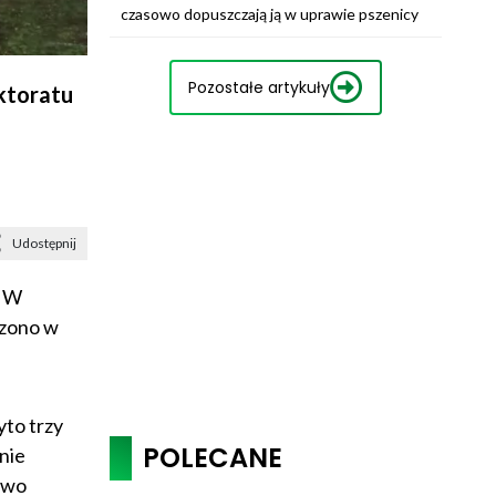
czasowo dopuszczają ją w uprawie pszenicy
Pozostałe artykuły
ktoratu
Udostępnij
. W
czono w
to trzy
POLECANE
nie
two