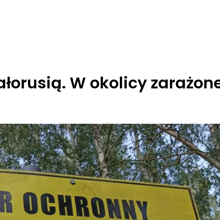
iałorusią. W okolicy zarażon