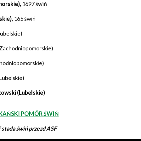
orskie),
1697 świń
skie),
165 świń
Lubelskie)
 (Zachodniopomorskie)
achodniopomorskie)
Lubelskie)
owski (Lubelskie)
KAŃSKI POMÓR ŚWIŃ
ć stada świń przezd ASF