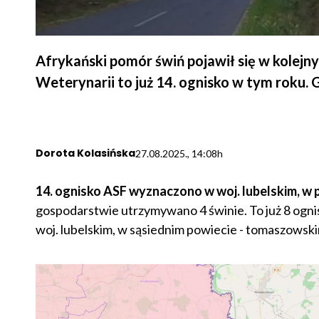
Afrykański pomór świń pojawił się w kolej
Weterynarii to już 14. ognisko w tym roku.
Dorota Kolasińska
27.08.2025., 14:08h
14. ognisko ASF wyznaczono w woj. lubelskim, 
gospodarstwie utrzymywano 4 świnie. To już 8 ogni
woj. lubelskim, w sąsiednim powiecie - tomaszowsk