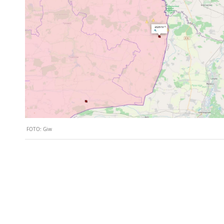
FOTO:
Giw