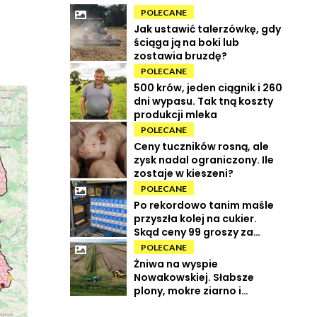
POLECANE
Jak ustawić talerzówkę, gdy
ściąga ją na boki lub
zostawia bruzdę?
POLECANE
500 krów, jeden ciągnik i 260
dni wypasu. Tak tną koszty
produkcji mleka
POLECANE
Ceny tuczników rosną, ale
zysk nadal ograniczony. Ile
zostaje w kieszeni?
POLECANE
Po rekordowo tanim maśle
przyszła kolej na cukier.
Skąd ceny 99 groszy za
kilogram?
POLECANE
Żniwa na wyspie
Nowakowskiej. Słabsze
plony, mokre ziarno i
wysokie koszty