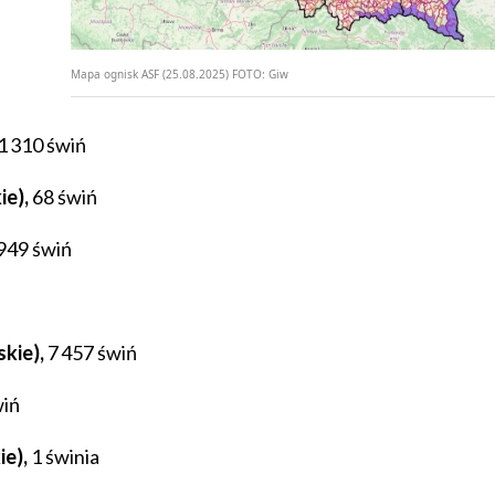
Mapa ognisk ASF (25.08.2025)
FOTO:
Giw
1 310 świń
e),
68 świń
949 świń
kie),
7 457 świń
iń
ie),
1 świnia