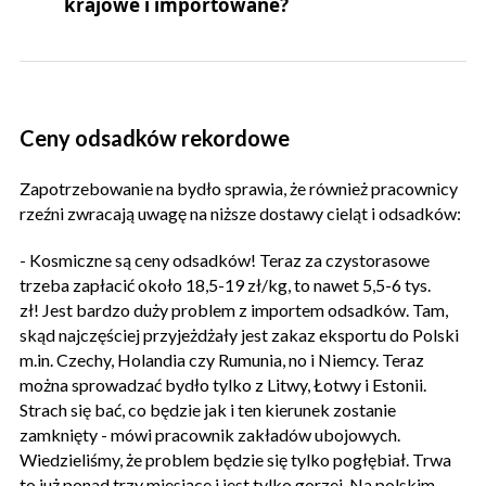
krajowe i importowane?
Ceny odsadków rekordowe
Zapotrzebowanie na bydło sprawia, że również pracownicy
rzeźni zwracają uwagę na niższe dostawy cieląt i odsadków:
- Kosmiczne są ceny odsadków! Teraz za czystorasowe
trzeba zapłacić około 18,5-19 zł/kg, to nawet 5,5-6 tys.
zł! Jest bardzo duży problem z importem odsadków. Tam,
skąd najczęściej przyjeżdżały jest zakaz eksportu do Polski
m.in. Czechy, Holandia czy Rumunia, no i Niemcy. Teraz
można sprowadzać bydło tylko z Litwy, Łotwy i Estonii.
Strach się bać, co będzie jak i ten kierunek zostanie
zamknięty - mówi pracownik zakładów ubojowych.
Wiedzieliśmy, że problem będzie się tylko pogłębiał. Trwa
to już ponad trzy miesiące i jest tylko gorzej. Na polskim