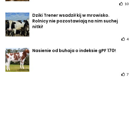
10
Dziki Trener wsadził kij w mrowisko.
Rolnicy nie pozostawiają na nim suchej
nitki!
4
Nasienie od buhaja o indeksie gPF 170!
7
POWRÓT DO STRONY GŁÓWNEJ