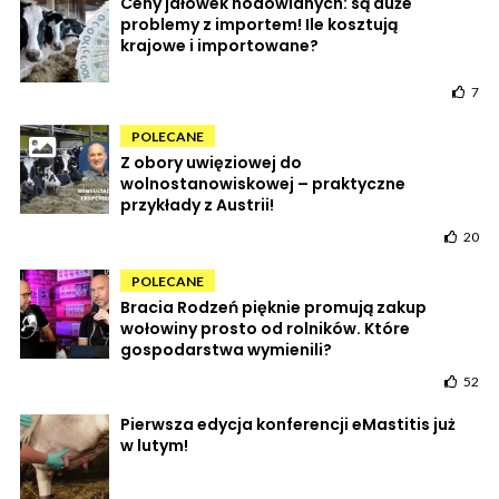
Ceny jałówek hodowlanych: są duże
problemy z importem! Ile kosztują
krajowe i importowane?
7
POLECANE
Z obory uwięziowej do
wolnostanowiskowej – praktyczne
przykłady z Austrii!
20
POLECANE
Bracia Rodzeń pięknie promują zakup
wołowiny prosto od rolników. Które
gospodarstwa wymienili?
52
Pierwsza edycja konferencji eMastitis już
w lutym!