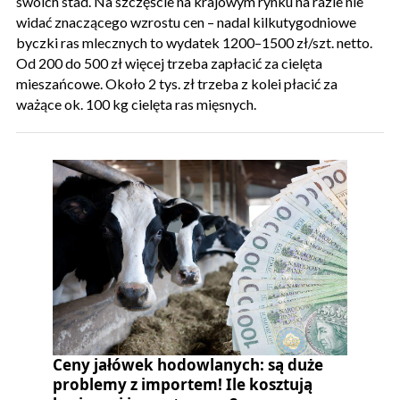
swoich stad. Na szczęście na krajowym rynku na razie nie
widać znaczącego wzrostu cen – nadal kilkutygodniowe
byczki ras mlecznych to wydatek 1200–1500 zł/szt. netto.
Od 200 do 500 zł więcej trzeba zapłacić za cielęta
mieszańcowe. Około 2 tys. zł trzeba z kolei płacić za
ważące ok. 100 kg cielęta ras mięsnych.
Ceny jałówek hodowlanych: są duże
problemy z importem! Ile kosztują