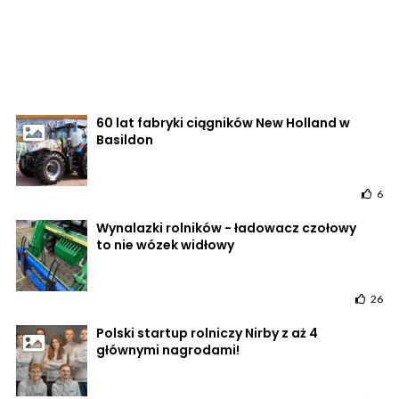
60 lat fabryki ciągników New Holland w
Basildon
6
Wynalazki rolników - ładowacz czołowy
to nie wózek widłowy
26
Polski startup rolniczy Nirby z aż 4
głównymi nagrodami!