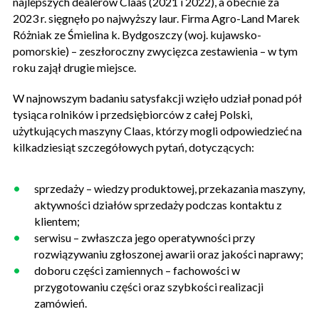
najlepszych dealerów Claas (2021 i 2022), a obecnie za
2023 r. sięgnęło po najwyższy laur. Firma Agro-Land Marek
Różniak ze Śmielina k. Bydgoszczy (woj. kujawsko-
pomorskie) – zeszłoroczny zwycięzca zestawienia – w tym
roku zajął drugie miejsce.
W najnowszym badaniu satysfakcji wzięło udział ponad pół
tysiąca rolników i przedsiębiorców z całej Polski,
użytkujących maszyny Claas, którzy mogli odpowiedzieć na
kilkadziesiąt szczegółowych pytań, dotyczących:
sprzedaży – wiedzy produktowej, przekazania maszyny,
aktywności działów sprzedaży podczas kontaktu z
klientem;
serwisu – zwłaszcza jego operatywności przy
rozwiązywaniu zgłoszonej awarii oraz jakości naprawy;
doboru części zamiennych – fachowości w
przygotowaniu części oraz szybkości realizacji
zamówień.