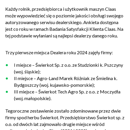
Każdy rolnik, przedsiębiorca i użytkownik maszyn Claas
może wypowiedzieć się o poziomie jakości obsługi swojego
autoryzowanego serwisu dealerskiego. Ankieta dostępna
jest co roku w ramach Badania Satysfakcji Klienta Claas. Na
tej podstawie wyłaniani są najlepsi dealerzy danego roku.
Trzy pierwsze miejsca Dealera roku 2024 zajęły firmy:
I miejsce – Świerkot Sp. z o.o. ze Studzionki k. Pszczyny
(woj. śląskie);
II miejsce – Agro-Land Marek Różniak ze Śmielina k.
Bydgoszczy (woj. kujawsko-pomorskie);
III miejsce – Świerkot Tech Agro Sp. z o.o. z Moczydła
(woj. małopolskie).
Tegoroczne zestawienie zostało zdominowane przez dwie
firmy spod herbu Świerkot. Przedsiębiorstwo Świerkot sp. z
o.o. od dwóch lat zajmowało drugie miejsce wśród