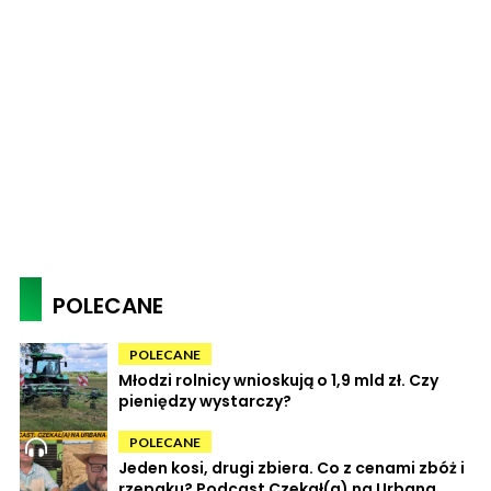
POLECANE
POLECANE
Młodzi rolnicy wnioskują o 1,9 mld zł. Czy
pieniędzy wystarczy?
POLECANE
Jeden kosi, drugi zbiera. Co z cenami zbóż i
rzepaku? Podcast Czekał(a) na Urbana