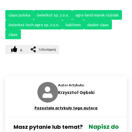
claas polska
świerkot sp. z o.o.
agro-land marek różniak
świerkot tech agro sp. z o.o.
kalchem
dealer claas
claas
Udostępnij
6
Autor Artykułu:
Krzysztof Gębski
Pozostałe artykuły tego autora
Napisz do
Masz pytanie lub temat?