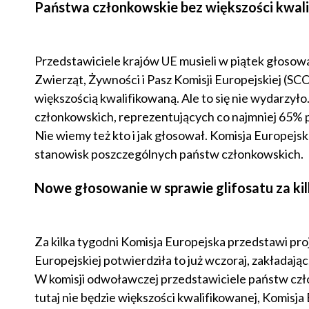
Państwa członkowskie bez większości kwal
Przedstawiciele krajów UE musieli w piątek głosow
Zwierząt, Żywności i Pasz Komisji Europejskiej (SC
większością kwalifikowaną. Ale to się nie wydarzył
członkowskich, reprezentujących co najmniej 65% po
Nie wiemy też kto i jak głosował. Komisja Europejs
stanowisk poszczególnych państw członkowskich.
Nowe głosowanie w sprawie glifosatu za ki
Za kilka tygodni Komisja Europejska przedstawi pro
Europejskiej potwierdziła to już wczoraj, zakładaj
W komisji odwoławczej przedstawiciele państw czło
tutaj nie będzie większości kwalifikowanej, Komisja