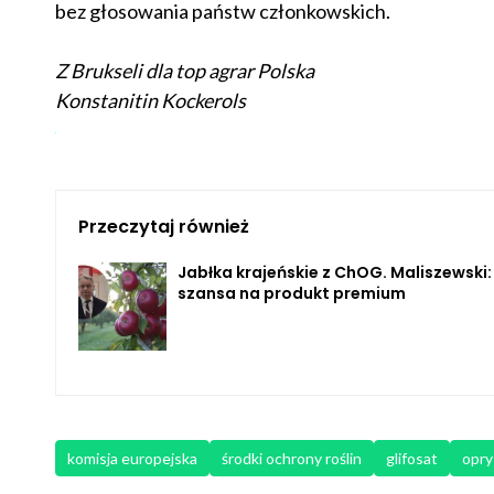
bez głosowania państw członkowskich.
Z Brukseli dla top agrar Polska
Konstanitin Kockerols
Przeczytaj również
Jabłka krajeńskie z ChOG. Maliszewski:
szansa na produkt premium
komisja europejska
środki ochrony roślin
glifosat
opry