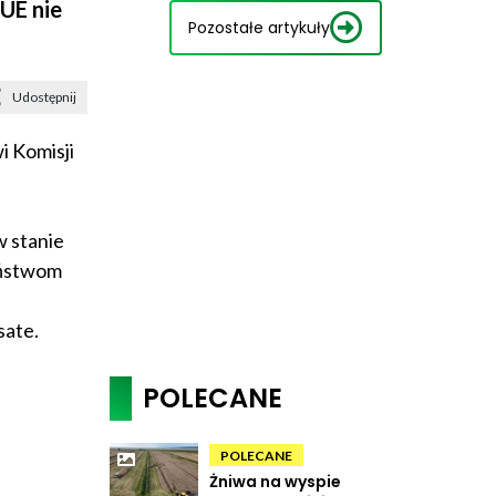
UE nie
Pozostałe artykuły
Udostępnij
i Komisji
w stanie
aństwom
sate.
POLECANE
POLECANE
Żniwa na wyspie