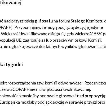
ifikowanej
ać nad przyszłością
glifosatu
na forum Stałego Komitetu ds
OPAFF). Przypomnijmy, że mogą podjąć tę decyzję jedynie
o. Większość kwalifikowaną osiąga się, gdy większość 55% 
pulacji UE, zagłosuje za lub przeciw wnioskowi Komisji.
ka nie ogłosiła jeszcze dokładnych wyników głosowania ani
lka tygodni
jekt rozporządzenia tzw. komisji odwoławczej. Rzeczniczka
ąc, że w SCOPAFF nie ma większości kwalifikowanej.
nkowskich musieliby ponownie głosować nad propozycją. J
 Europejska mogłaby podjąć decyzję w sprawie przyszłości 