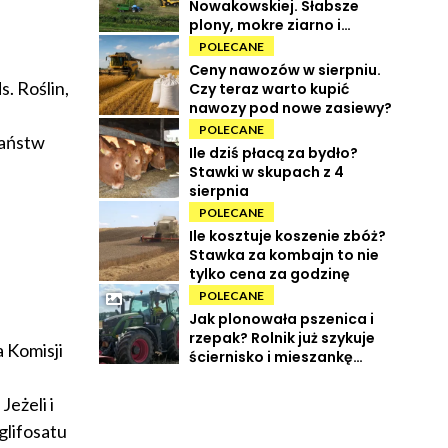
Nowakowskiej. Słabsze
plony, mokre ziarno i
wysokie koszty
POLECANE
Ceny nawozów w sierpniu.
. Roślin,
Czy teraz warto kupić
nawozy pod nowe zasiewy?
POLECANE
państw
Ile dziś płacą za bydło?
Stawki w skupach z 4
sierpnia
POLECANE
Ile kosztuje koszenie zbóż?
Stawka za kombajn to nie
tylko cena za godzinę
POLECANE
Jak plonowała pszenica i
rzepak? Rolnik już szykuje
 Komisji
ściernisko i mieszankę
międzyplonową
eżeli i
glifosatu