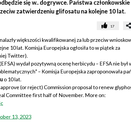
 odbędzie się w.. dogrywce. Państwa członkowskie 
zeciw zatwierdzeniu glifosatu na kolejne 10 lat.
17
alazły większości kwalifikowanej za lub przeciw wnioskow
ejne 10 lat. Komisja Europejska ogłosiła to w piątek za
ej Twitter).
 (EFSA) wydał pozytywną ocenę herbicydu – EFSA nie był 
roblematycznych” – Komisja Europejska zaproponowała p
tu
o 10 lat.
 approve (or reject) Commission proposal to renew glypho
al Committee first half of November. More on:
Bc
ober 13, 2023