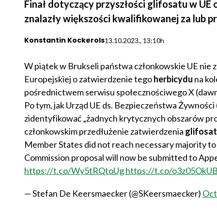
Finał dotyczący przyszłości glifosatu w UE
znalazły większości kwalifikowanej za lub pr
Konstantin Kockerols
13.10.2023., 13:10h
W piątek w Brukseli państwa członkowskie UE nie zn
Europejskiej o zatwierdzenie tego
herbicydu
na kol
pośrednictwem serwisu społecznościwego X (dawni
Po tym, jak Urząd UE ds. Bezpieczeństwa Żywności
zidentyfikować „żadnych krytycznych obszarów p
członkowskim przedłużenie zatwierdzenia
glifosa
Member States did not reach necessary majority to
Commission proposal will now be submitted to Appe
https://t.co/Wy5tRQtoUg
https://t.co/o3z05OkU
— Stefan De Keersmaecker (@SKeersmaecker)
Oct