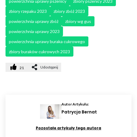
powierzchnia uprawy pszenicy
zbiory pszenicy 2023
zbiory rzepaku 2023
zbiory zbóż 2023
powierzchnia uprawy zbóż
zbiory wg gus
powierzchnia uprawy 2023
powierzchnia uprawy buraka cukrowego
zbiory buraków cukrowych 2023
Udostępnij
21
Autor Artykułu:
Patrycja Bernat
Pozostałe artykuły tego autora