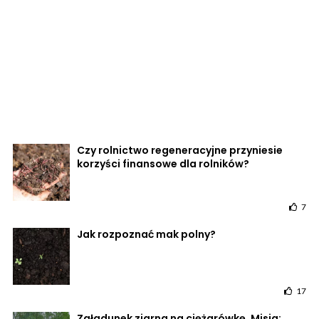
Czy rolnictwo regeneracyjne przyniesie
korzyści finansowe dla rolników?
7
Jak rozpoznać mak polny?
17
Załadunek ziarna na ciężarówkę. Misja: