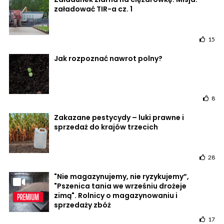
załadować TIR-a cz. 1
15
Jak rozpoznać nawrot polny?
8
Zakazane pestycydy – luki prawne i
sprzedaż do krajów trzecich
28
"Nie magazynujemy, nie ryzykujemy”,
"Pszenica tania we wrześniu drożeje
zimą". Rolnicy o magazynowaniu i
sprzedaży zbóż
17