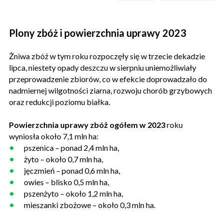
Plony zbóż i powierzchnia uprawy 2023
Żniwa zbóż w tym roku rozpoczęły się w trzecie dekadzie
lipca, niestety opady deszczu w sierpniu uniemożliwiały
przeprowadzenie zbiorów, co w efekcie doprowadzało do
nadmiernej wilgotności ziarna, rozwoju chorób grzybowych
oraz redukcji poziomu białka.
Powierzchnia uprawy zbóż ogółem w 2023
roku
wyniosła około 7,1 mln ha:
pszenica – ponad 2,4 mln ha,
żyto – około 0,7 mln ha,
jęczmień – ponad 0,6 mln ha,
owies – blisko 0,5 mln ha,
pszenżyto – około 1,2 mln ha,
mieszanki zbożowe – około 0,3 mln ha.