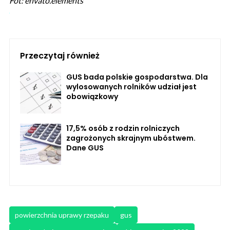
Fot: envato.elements
Przeczytaj również
GUS bada polskie gospodarstwa. Dla
wylosowanych rolników udział jest
obowiązkowy
17,5% osób z rodzin rolniczych
zagrożonych skrajnym ubóstwem.
Dane GUS
powierzchnia uprawy rzepaku
gus