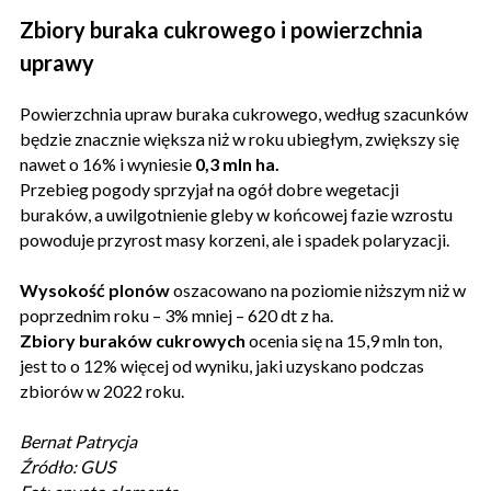
Zbiory buraka cukrowego i powierzchnia
uprawy
Powierzchnia upraw buraka cukrowego, według szacunków
będzie znacznie większa niż w roku ubiegłym, zwiększy się
nawet o 16% i wyniesie
0,3 mln ha.
Przebieg pogody sprzyjał na ogół dobre wegetacji
buraków, a uwilgotnienie gleby w końcowej fazie wzrostu
powoduje przyrost masy korzeni, ale i spadek polaryzacji.
Wysokość plonów
oszacowano na poziomie niższym niż w
poprzednim roku – 3% mniej – 620 dt z ha.
Zbiory buraków cukrowych
ocenia się na 15,9 mln ton,
jest to o 12% więcej od wyniku, jaki uzyskano podczas
zbiorów w 2022 roku.
Bernat Patrycja
Źródło: GUS