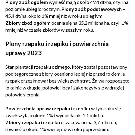
Plony zbóż ogółem
wynieść mają około 49,4 dt/ha, czyli na
poziomie ubiegłorocznym.
Plony zbóż podstawowych
–
45,4 dt/ha, około 1% mniej niż w roku ubiegłym.
Zbiory zbóż ogółem
ocenia się na 35,2 miliona ha, czyli 1%
mniej niż w czasie zbiorów w zeszłym roku.
Plony rzepaku i rzepiku i powierzchnia
uprawy 2023
Stan plantacji rzepaku ozimego, który został pozostawiony
pod tegoroczne zbiory, oceniono lepiej niż przed rokiem, a
rzepak przezimował bez większych strat. Żniwa rozpoczęto
lokalnie w drugiej połowie lipca i zakończyły się w drugiej
połowie sierpnia.
Powierzchnia upraw rzepaku i rzepiku
w tym roku się
zwiększyła o około 1% i wyniosła ok. 1,1 mln ha.
Zbiory rzepaku i rzepiku
oszacowano na 3,7 mln ton,
również o około 1% więcej niż w roku poprzednim.