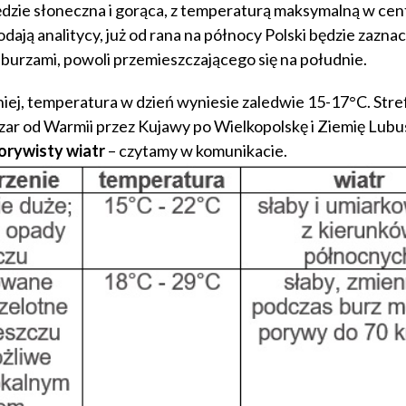
ędzie słoneczna i gorąca, z temperaturą maksymalną w ce
ają analitycy, już od rana na północy Polski będzie zaznac
burzami, powoli przemieszczającego się na południe.
iej, temperatura w dzień wyniesie zaledwie 15-17°C. Str
zar od Warmii przez Kujawy po Wielkopolskę i Ziemię Lubu
orywisty wiatr
– czytamy w komunikacie.