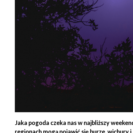
Jaka pogoda czeka nas w najbliższy weeken
regionach mogą pojawić się burze, wichury i 