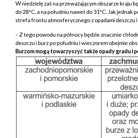
W niedzielę zaś na przeważającym obszarze kraju b
do 28°C, a na południu nawet do 31°C. Jak jednak pod
strefa frontu atmosferycznego z opadami deszczu i 
– Z tego powodu na północy będzie znacznie chłodn
deszczu i burz po południu i wieczorem obejmie obs
Burzom mogą towarzyszyć także opady gradu i p