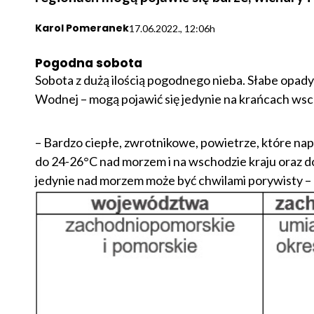
Karol Pomeranek
17.06.2022., 12:06h
Pogodna sobota
Sobota z dużą ilością pogodnego nieba. Słabe opady
Wodnej – mogą pojawić się jedynie na krańcach wsc
– Bardzo ciepłe, zwrotnikowe, powietrze, które n
do 24-26°C nad morzem i na wschodzie kraju oraz d
jedynie nad morzem może być chwilami porywisty –