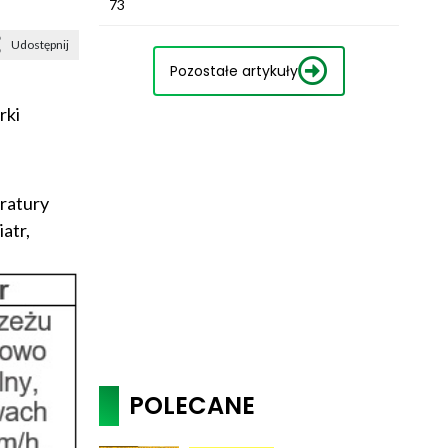
73
Udostępnij
Pozostałe artykuły
rki
ratury
atr,
POLECANE