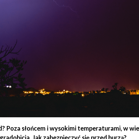
d? Poza słońcem i wysokimi temperaturami, w wie
gradobicia. Jak zabezpieczyć się przed burzą?