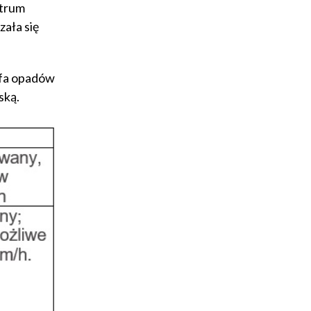
ntrum
zała się
efa opadów
ską.