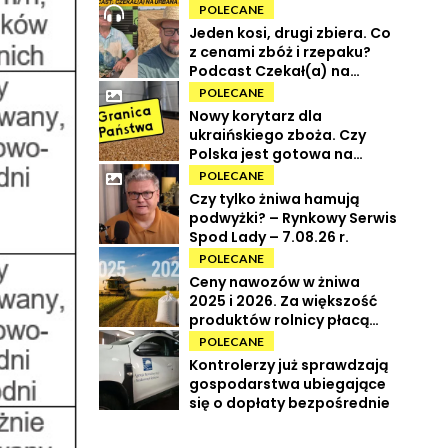
POLECANE
Jeden kosi, drugi zbiera. Co
z cenami zbóż i rzepaku?
Podcast Czekał(a) na
Urbana odc. 73
POLECANE
Nowy korytarz dla
ukraińskiego zboża. Czy
Polska jest gotowa na
powrót tranzytu?
POLECANE
Czy tylko żniwa hamują
podwyżki? – Rynkowy Serwis
Spod Lady – 7.08.26 r.
POLECANE
Ceny nawozów w żniwa
2025 i 2026. Za większość
produktów rolnicy płacą
więcej
POLECANE
Kontrolerzy już sprawdzają
gospodarstwa ubiegające
się o dopłaty bezpośrednie