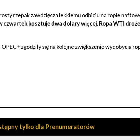
sty rzepak zawdzięcza lekkiemu odbiciu na ropie naftow
a w czwartek kosztuje dwa dolary więcej. Ropa WTI droże
e OPEC+ zgodziły się na kolejne zwiększenie wydobycia ro
ostępny tylko dla Prenumeratorów