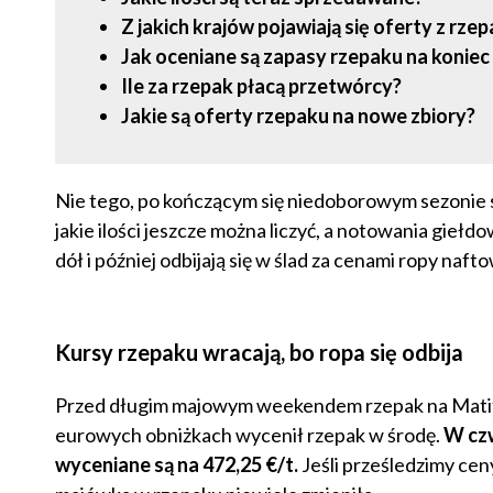
Z jakich krajów pojawiają się oferty z rze
Jak oceniane są zapasy rzepaku na koniec
Ile za rzepak płacą przetwórcy?
Jakie są oferty rzepaku na nowe zbiory?
Nie tego, po kończącym się niedoborowym sezonie s
jakie ilości jeszcze można liczyć, a notowania gieł
dół i później odbijają się w ślad za cenami ropy nafto
Kursy rzepaku wracają, bo ropa się odbija
Przed długim majowym weekendem rzepak na Matifie 
eurowych obniżkach wycenił rzepak w środę.
W czw
wyceniane są na 472,25 €/t.
Jeśli prześledzimy cen