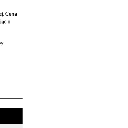
ej.
Cena
jąc o
py