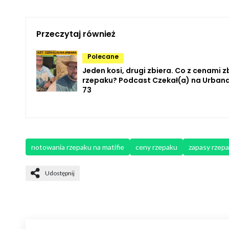
Przeczytaj również
Polecane
Jeden kosi, drugi zbiera. Co z cenami zb
rzepaku? Podcast Czekał(a) na Urbana
73
notowania rzepaku na matifie
ceny rzepaku
zapasy rzep
Udostępnij