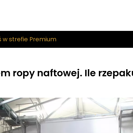
ś w strefie Premium
 ropy naftowej. Ile rzepak