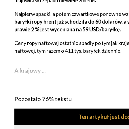
majówka w rzepaku niewiele zmieniła.
Najpierw spadki, a potem czwartkowe ponowne wzro
baryłki ropy brent już schodziła do 60 dolarów, 
prawie 2 % jest wyceniana na 59 USD/baryłkę.
Ceny ropy naftowej ostatnio spadły po tym jak kraj
naftowej, tym razem o 411 tys. baryłek dziennie.
A krajowy ...
Pozostało 76% tekstu
Ten artykuł jest d