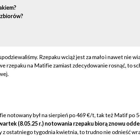
pakiem?
 zbiorów?
podziewaliśmy. Rzepaku wciąż jest za mało i nawet nie w
dowe rzepaku na Matifie zamiast zdecydowanie rosnąć, to s
wej.
notowany był na sierpień po 469 €/t, tak też Matif po 5
artek (8.05.25 r.) notowania rzepaku biorą znowu oddec
y z ostatniego tygodnia kwietnia, to trudno nie odnieść wra