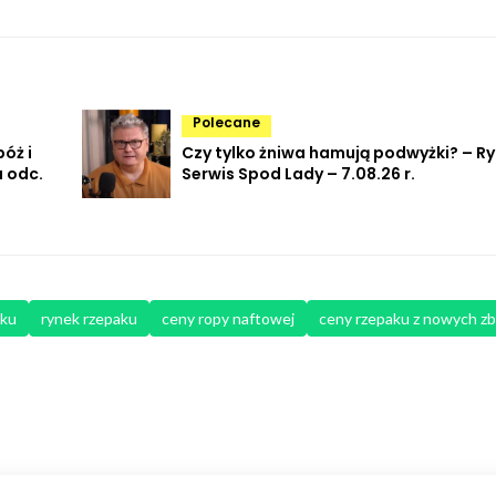
Polecane
óż i
Czy tylko żniwa hamują podwyżki? – R
 odc.
Serwis Spod Lady – 7.08.26 r.
aku
rynek rzepaku
ceny ropy naftowej
ceny rzepaku z nowych z