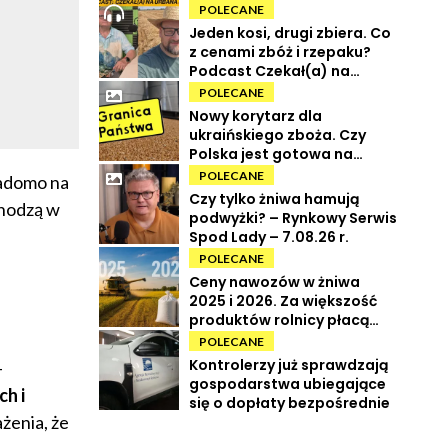
POLECANE
Jeden kosi, drugi zbiera. Co
z cenami zbóż i rzepaku?
Podcast Czekał(a) na
Urbana odc. 73
POLECANE
Nowy korytarz dla
ukraińskiego zboża. Czy
Polska jest gotowa na
powrót tranzytu?
POLECANE
iadomo na
Czy tylko żniwa hamują
chodzą w
podwyżki? – Rynkowy Serwis
Spod Lady – 7.08.26 r.
POLECANE
Ceny nawozów w żniwa
2025 i 2026. Za większość
produktów rolnicy płacą
więcej
POLECANE
Kontrolerzy już sprawdzają
-
gospodarstwa ubiegające
h i
się o dopłaty bezpośrednie
żenia, że