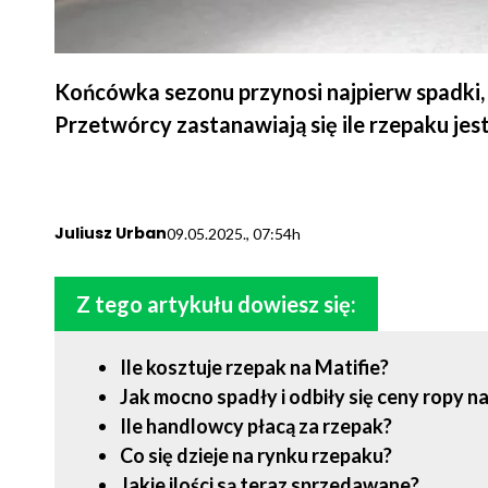
Końcówka sezonu przynosi najpierw spadki,
Przetwórcy zastanawiają się ile rzepaku jest
Juliusz Urban
09.05.2025., 07:54h
Z tego artykułu dowiesz się:
Ile kosztuje rzepak na Matifie?
Jak mocno spadły i odbiły się ceny ropy n
Ile handlowcy płacą za rzepak?
Co się dzieje na rynku rzepaku?
Jakie ilości są teraz sprzedawane?