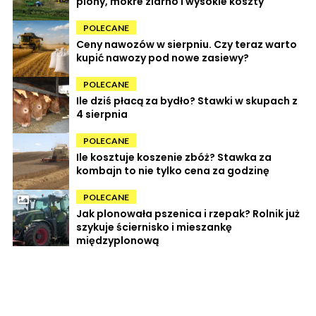
plony, mokre ziarno i wysokie koszty
POLECANE
Ceny nawozów w sierpniu. Czy teraz warto
kupić nawozy pod nowe zasiewy?
POLECANE
Ile dziś płacą za bydło? Stawki w skupach z
4 sierpnia
POLECANE
Ile kosztuje koszenie zbóż? Stawka za
kombajn to nie tylko cena za godzinę
POLECANE
Jak plonowała pszenica i rzepak? Rolnik już
szykuje ściernisko i mieszankę
międzyplonową