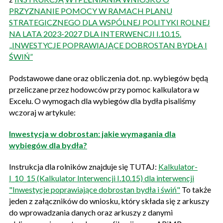
PRZYZNANIE POMOCY W RAMACH PLANU
STRATEGICZNEGO DLA WSPÓLNEJ POLITYKI ROLNEJ
NA LATA 2023-2027 DLA INTERWENCJI I.10.15.
„INWESTYCJE POPRAWIAJĄCE DOBROSTAN BYDŁA I
ŚWIŃ”
Podstawowe dane oraz obliczenia dot. np. wybiegów będą
przeliczane przez hodowców przy pomoc kalkulatora w
Excelu. O wymogach dla wybiegów dla bydła pisaliśmy
wczoraj w artykule:
Inwestycja w dobrostan: jakie wymagania dla
wybiegów dla bydła?
Instrukcja dla rolników znajduje się TUTAJ:
Kalkulator-
I_10_15 (Kalkulator Interwencji I.10.15) dla interwencji
"Inwestycje poprawiające dobrostan bydła i świń"
To także
jeden z załączników do wniosku, który składa się z arkuszy
do wprowadzania danych oraz arkuszy z danymi