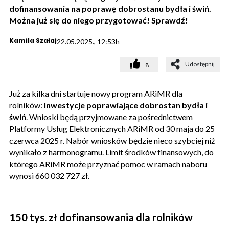
dofinansowania na poprawę dobrostanu bydła i świń.
Można już się do niego przygotować! Sprawdź!
Kamila Szałaj
22.05.2025., 12:53h
Udostępnij
8
Już za kilka dni startuje nowy program ARiMR dla
rolników:
Inwestycje poprawiające dobrostan bydła i
świń
. Wnioski będą przyjmowane za pośrednictwem
Platformy Usług Elektronicznych ARiMR od 30 maja do 25
czerwca 2025 r. Nabór wniosków będzie nieco szybciej niż
wynikało z harmonogramu. Limit środków finansowych, do
którego ARiMR może przyznać pomoc w ramach naboru
wynosi 660 032 727 zł.
150 tys. zł dofinansowania dla rolników