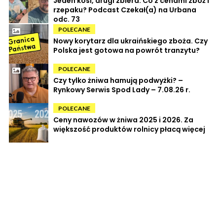
Jeden kosi, drugi zbiera. Co z cenami zbóż i
rzepaku? Podcast Czekał(a) na Urbana
odc. 73
POLECANE
Nowy korytarz dla ukraińskiego zboża. Czy
Polska jest gotowa na powrót tranzytu?
POLECANE
Czy tylko żniwa hamują podwyżki? –
Rynkowy Serwis Spod Lady – 7.08.26 r.
POLECANE
Ceny nawozów w żniwa 2025 i 2026. Za
większość produktów rolnicy płacą więcej