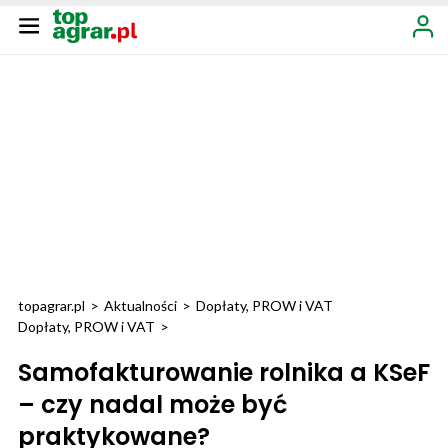
topagrar.pl
>
Aktualności
>
Dopłaty, PROW i VAT
Dopłaty, PROW i VAT
>
Samofakturowanie rolnika a KSeF
– czy nadal może być
praktykowane?