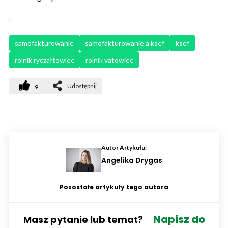
samofakturowanie
samofakturowanie a ksef
ksef
rolnik ryczałtowiec
rolnik vatowiec
Udostępnij
9
Autor Artykułu:
Angelika Drygas
Pozostałe artykuły tego autora
Napisz do
Masz pytanie lub temat?