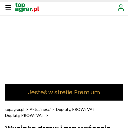
Jesteś w strefie Premium
topagrar.pl
>
Aktualności
>
Dopłaty, PROW i VAT
Dopłaty, PROW i VAT
>