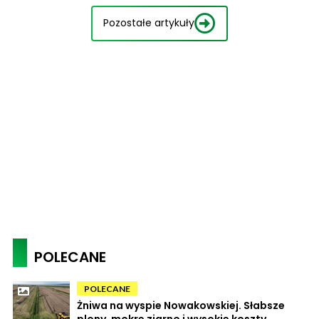
Pozostałe artykuły
POLECANE
POLECANE
Żniwa na wyspie Nowakowskiej. Słabsze
plony, mokre ziarno i wysokie koszty