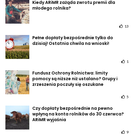
Kiedy ARiMR zażąda zwrotu premii dla
młodego rolnika?
13
Pełne dopłaty bezpośrednie tylko do
dzisiaj! Ostatnia chwila na wnioski!
1
Fundusz Ochrony Rolnictwa: limity
pomocy są niższe niż ustalano? Grupy i
zrzeszenia poczuły się oszukane
5
Czy dopłaty bezpośrednie na pewno
wpłyną na konta rolników do 30 czerwca?
ARiMR wyjaśnia
9