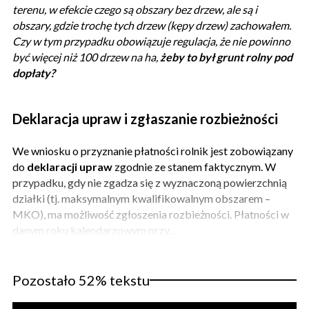
terenu, w efekcie czego są obszary bez drzew, ale są i
obszary, gdzie trochę tych drzew (kępy drzew) zachowałem.
Czy w tym przypadku obowiązuje regulacja, że nie powinno
być więcej niż 100 drzew na ha,
żeby to był grunt rolny pod
dopłaty?
Deklaracja upraw i zgłaszanie rozbieżności
We wniosku o przyznanie płatności rolnik jest zobowiązany
do
deklaracji upraw
zgodnie ze stanem faktycznym. W
przypadku, gdy nie zgadza się z wyznaczoną powierzchnią
działki (tj. maksymalnym kwalifikowalnym obszarem –
MKO), ma możliwość zgłoszenia rozbieżności. Płatności w
danym roku kalendarzowym przy...
Pozostało 52% tekstu