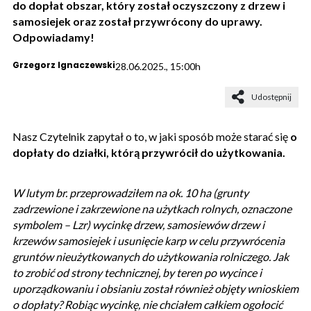
do dopłat obszar, który został oczyszczony z drzew i
samosiejek oraz został przywrócony do uprawy.
Odpowiadamy!
Grzegorz Ignaczewski
28.06.2025., 15:00h
Udostępnij
Nasz Czytelnik zapytał o to, w jaki sposób może starać się
o
dopłaty do działki, którą przywrócił do użytkowania.
W lutym br. przeprowadziłem na ok. 10 ha (grunty
zadrzewione i zakrzewione na użytkach rolnych, oznaczone
symbolem – Lzr) wycinkę drzew, samosiewów drzew i
krzewów samosiejek i usunięcie karp w celu przywrócenia
gruntów nieużytkowanych do użytkowania rolniczego. Jak
to zrobić od strony technicznej, by teren po wycince i
uporządkowaniu i obsianiu został również objęty wnioskiem
o dopłaty? Robiąc wycinkę, nie chciałem całkiem ogołocić