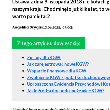
Ustawa z dnia 9 listopada 2018 r. o kołac
naszym kraju. Choć minęło już kilka lat, to w
warto pamiętać?
Angelika Drygas
13.06.2025., 09:00h
Z tego artykułu dowiesz się:
Zmiany dla KGW
Jak zarejestrować nowe KGW?
Wsparcie finansowe dla KGW
Zwolnienie KGW z podatku dochodowego
Uproszczona Ewidencja Przychodów i Ko
Jakie źródła dochodu może mieć KGW?
Niegdyś koła gospodyń wiejskich najczęściej powsta