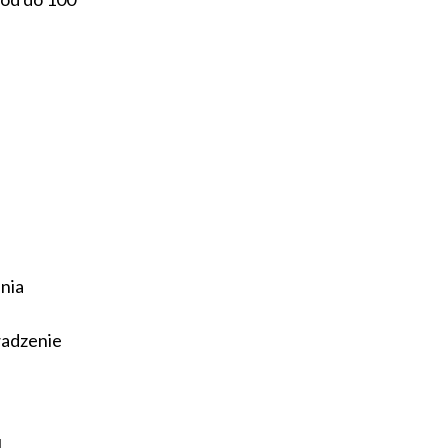
nia
wadzenie
u