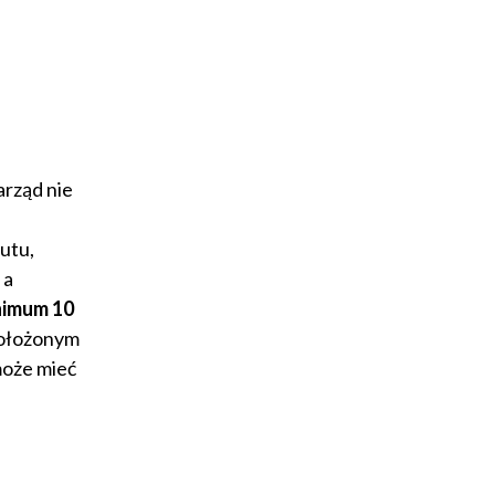
arząd nie
utu,
 a
nimum 10
 położonym
może mieć