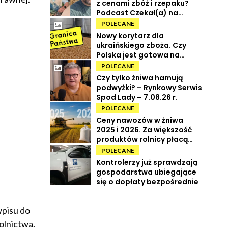
z cenami zbóż i rzepaku?
Podcast Czekał(a) na
Urbana odc. 73
POLECANE
Nowy korytarz dla
ukraińskiego zboża. Czy
Polska jest gotowa na
powrót tranzytu?
POLECANE
Czy tylko żniwa hamują
podwyżki? – Rynkowy Serwis
Spod Lady – 7.08.26 r.
POLECANE
Ceny nawozów w żniwa
2025 i 2026. Za większość
produktów rolnicy płacą
więcej
POLECANE
Kontrolerzy już sprawdzają
gospodarstwa ubiegające
się o dopłaty bezpośrednie
pisu do
olnictwa.