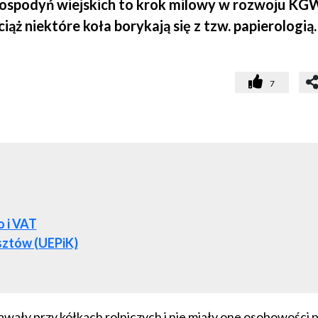
h gospodyń wiejskich to krok milowy w rozwoju KG
ciąż niektóre koła borykają się z tzw. papierologią
7
 i VAT
sztów (UEPiK)
wały przy kółkach rolniczych i nie miały one osobowości 