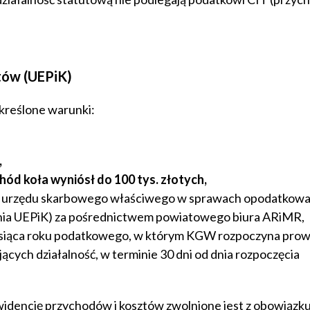
tów (UEPiK)
kreślone warunki:
,
d koła wyniósł do 100 tys. złotych,
ka urzędu skarbowego właściwego w sprawach opodatkowa
ia UEPiK) za pośrednictwem powiatowego biura ARiMR,
esiąca roku podatkowego, w którym KGW rozpoczyna pro
ących działalność, w terminie 30 dni od dnia rozpoczęcia
idencję przychodów i kosztów zwolnione jest z obowiązk