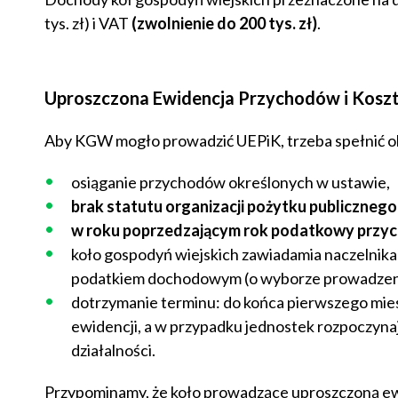
tys. zł) i VAT
(zwolnienie do 200 tys. zł)
.
Uproszczona Ewidencja Przychodów i Kosz
Aby KGW mogło prowadzić UEPiK, trzeba spełnić o
osiąganie przychodów określonych w ustawie,
brak statutu organizacji pożytku publicznego
w roku poprzedzającym rok podatkowy przychó
koło gospodyń wiejskich zawiadamia naczelni
podatkiem dochodowym (o wyborze prowadzen
dotrzymanie terminu: do końca pierwszego mi
ewidencji, a w przypadku jednostek rozpoczynaj
działalności.
Przypominamy, że koło prowadzące uproszczoną ew