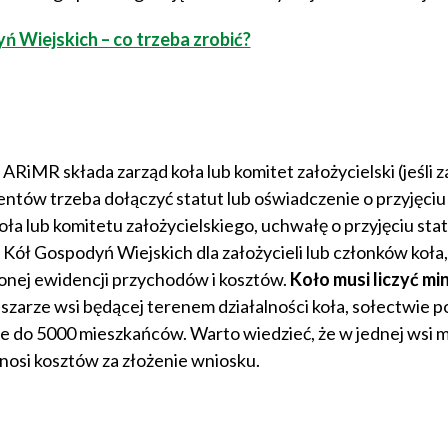
ń Wiejskich – co trzeba zrobić?
iMR składa zarząd koła lub komitet założycielski (jeśli z
tów trzeba dołączyć statut lub oświadczenie o przyjęciu
a lub komitetu założycielskiego, uchwałę o przyjęciu stat
Kół Gospodyń Wiejskich dla założycieli lub członków koła,
onej ewidencji przychodów i kosztów.
Koło musi liczyć mi
bszarze wsi będącej terenem działalności koła, sołectwie
ie do 5000 mieszkańców. Warto wiedzieć, że w jednej wsi 
onosi kosztów za złożenie wniosku.