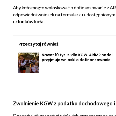
Aby koło mogło wnioskować o dofinansowanie z ARi
odpowiedni wniosek na formularzu udostępnionym
członków koła.
Przeczytaj również
Nawet 10 tys. zł dla KGW. ARiMR nadal
przyjmuje wnioski o dofinansowanie
Zwolnienie KGW z podatku dochodowego i
Dochody kół gospodyń wiejskich przeznaczone na d