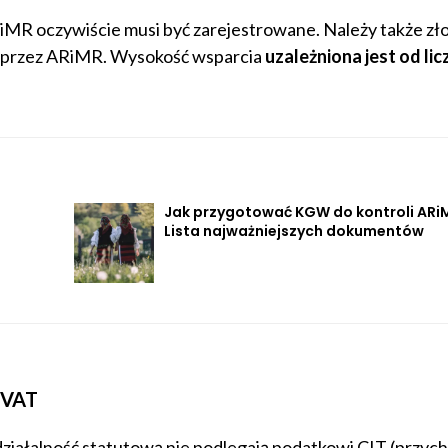
MR oczywiście musi być zarejestrowane. Należy także zł
 przez ARiMR. Wysokość wsparcia
uzależniona jest od lic
Jak przygotować KGW do kontroli ARi
Lista najważniejszych dokumentów
 VAT
ziałalność statutową nie podlegają podatkowi CIT (przyc