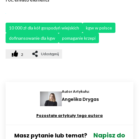
10 000 zł dla kół gospodyń wiejskich
kgw w polsce
dofinansowanie dla kgw
pomaganie krzepi
Udostępnij
2
Autor Artykułu:
Angelika Drygas
Pozostałe artykuły tego autora
Napisz do
Masz pytanie lub temat?