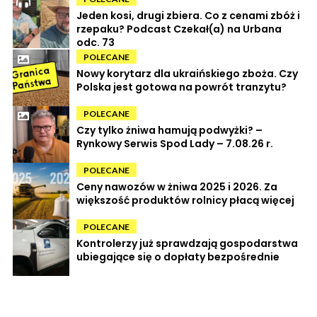
Jeden kosi, drugi zbiera. Co z cenami zbóż i
rzepaku? Podcast Czekał(a) na Urbana
odc. 73
POLECANE
Nowy korytarz dla ukraińskiego zboża. Czy
Polska jest gotowa na powrót tranzytu?
POLECANE
Czy tylko żniwa hamują podwyżki? –
Rynkowy Serwis Spod Lady – 7.08.26 r.
POLECANE
Ceny nawozów w żniwa 2025 i 2026. Za
większość produktów rolnicy płacą więcej
POLECANE
Kontrolerzy już sprawdzają gospodarstwa
ubiegające się o dopłaty bezpośrednie