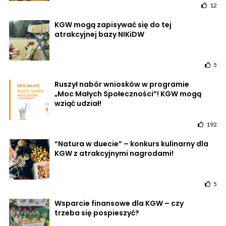
12
KGW mogą zapisywać się do tej
atrakcyjnej bazy NIKiDW
5
Ruszył nabór wniosków w programie
„Moc Małych Społeczności”! KGW mogą
wziąć udział!
192
“Natura w duecie” – konkurs kulinarny dla
KGW z atrakcyjnymi nagrodami!
5
Wsparcie finansowe dla KGW – czy
trzeba się pospieszyć?