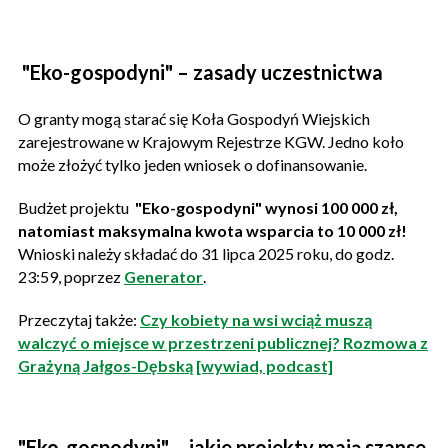
"Eko-gospodyni" – zasady uczestnictwa
O granty mogą starać się Koła Gospodyń Wiejskich
zarejestrowane w Krajowym Rejestrze KGW. Jedno koło
może złożyć tylko jeden wniosek o dofinansowanie.
Budżet projektu
"Eko-gospodyni" wynosi 100 000 zł,
natomiast maksymalna kwota wsparcia to 10 000 zł!
Wnioski należy składać do 31 lipca 2025 roku, do godz.
23:59, poprzez
Generator
.
Przeczytaj także:
Czy kobiety na wsi wciąż muszą
walczyć o miejsce w przestrzeni publicznej? Rozmowa z
Grażyną Jałgos-Dębską [wywiad, podcast]
"Eko-gospodyni" – jakie projekty mają szanse