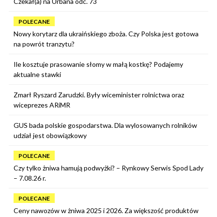
Czekał(a) na Urbana odc. 73
POLECANE
Nowy korytarz dla ukraińskiego zboża. Czy Polska jest gotowa
na powrót tranzytu?
Ile kosztuje prasowanie słomy w małą kostkę? Podajemy
aktualne stawki
Zmarł Ryszard Zarudzki. Były wiceminister rolnictwa oraz
wiceprezes ARiMR
GUS bada polskie gospodarstwa. Dla wylosowanych rolników
udział jest obowiązkowy
POLECANE
Czy tylko żniwa hamują podwyżki? – Rynkowy Serwis Spod Lady
– 7.08.26 r.
POLECANE
Ceny nawozów w żniwa 2025 i 2026. Za większość produktów