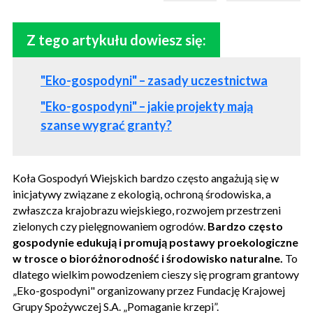
Z tego artykułu dowiesz się:
"Eko-gospodyni" – zasady uczestnictwa
"Eko-gospodyni" – jakie projekty mają
szanse wygrać granty?
Koła Gospodyń Wiejskich bardzo często angażują się w
inicjatywy związane z ekologią, ochroną środowiska, a
zwłaszcza krajobrazu wiejskiego, rozwojem przestrzeni
zielonych czy pielęgnowaniem ogrodów.
Bardzo często
gospodynie edukują i promują postawy proekologiczne
w trosce o bioróżnorodność i środowisko naturalne.
To
dlatego wielkim powodzeniem cieszy się program grantowy
„Eko-gospodyni" organizowany przez Fundację Krajowej
Grupy Spożywczej S.A. „Pomaganie krzepi”.