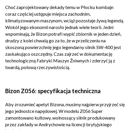
Choć zaprojektowany dekady temu w Płocku kombajn
coraz częściej ustępuje miejsca zachodnim,
klimatyzowanym maszynom, wciąż pozostaje żywą legendą.
Wokół jego ekonomii narosło jednak wiele teorii. Jedni
wspominają, że Bizon potrafi wypić zbiornik w jeden dzień,
drudzy z kolei chwalą go za to, że w przeliczeniu na
skoszoną powierzchnię jego legendarny silnik SW-400 jest
zaskakująco oszczędny. Czas zajrzeć w dokumentację
technologiczną Fabryki Maszyn Żniwnych i zderzyć ją z
twardą, polową rzeczywistością.
Bizon Z056: specyfikacja techniczna
Aby zrozumieć apetyt Bizona, musimy najpierw przyjrzeć się
jego jednostce napędowej. W modelu Z056 Super
zamontowano kultowy, wolnossący silnik produkowany
przez zakłady w Andrychowie na licencji brytyjskiego