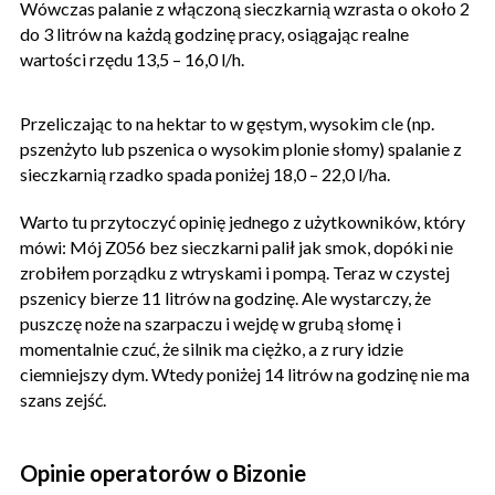
Wówczas palanie z włączoną sieczkarnią wzrasta o około 2
do 3 litrów na każdą godzinę pracy, osiągając realne
wartości rzędu 13,5 – 16,0 l/h.
Przeliczając to na hektar to w gęstym, wysokim cle (np.
pszenżyto lub pszenica o wysokim plonie słomy) spalanie z
sieczkarnią rzadko spada poniżej 18,0 – 22,0 l/ha.
Warto tu przytoczyć opinię jednego z użytkowników, który
mówi: Mój Z056 bez sieczkarni palił jak smok, dopóki nie
zrobiłem porządku z wtryskami i pompą. Teraz w czystej
pszenicy bierze 11 litrów na godzinę. Ale wystarczy, że
puszczę noże na szarpaczu i wejdę w grubą słomę i
momentalnie czuć, że silnik ma ciężko, a z rury idzie
ciemniejszy dym. Wtedy poniżej 14 litrów na godzinę nie ma
szans zejść.
Opinie operatorów o Bizonie