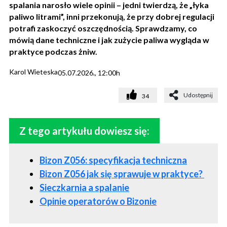
spalania narosło wiele opinii – jedni twierdzą, że „łyka
paliwo litrami”, inni przekonują, że przy dobrej regulacji
potrafi zaskoczyć oszczędnością. Sprawdzamy, co
mówią dane techniczne i jak zużycie paliwa wygląda w
praktyce podczas żniw.
Karol Wieteska
05.07.2026., 12:00h
Udostępnij
34
Z tego artykułu dowiesz się:
Bizon Z056: specyfikacja techniczna
Bizon Z056 jak się sprawuje w praktyce?
Sieczkarnia a spalanie
Opinie operatorów o Bizonie