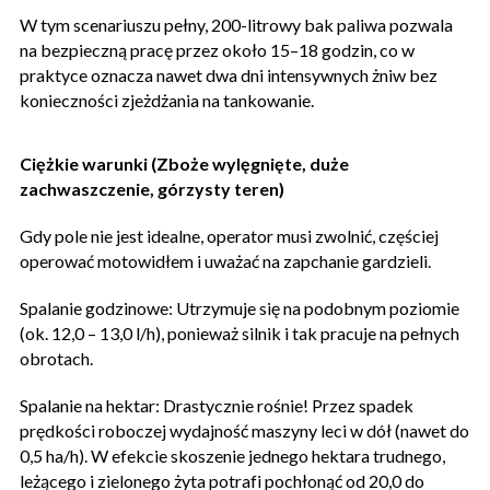
W tym scenariuszu pełny, 200-litrowy bak paliwa pozwala
na bezpieczną pracę przez około 15–18 godzin, co w
praktyce oznacza nawet dwa dni intensywnych żniw bez
konieczności zjeżdżania na tankowanie.
Ciężkie warunki (Zboże wylęgnięte, duże
zachwaszczenie, górzysty teren)
Gdy pole nie jest idealne, operator musi zwolnić, częściej
operować motowidłem i uważać na zapchanie gardzieli.
Spalanie godzinowe: Utrzymuje się na podobnym poziomie
(ok. 12,0 – 13,0 l/h), ponieważ silnik i tak pracuje na pełnych
obrotach.
Spalanie na hektar: Drastycznie rośnie! Przez spadek
prędkości roboczej wydajność maszyny leci w dół (nawet do
0,5 ha/h). W efekcie skoszenie jednego hektara trudnego,
leżącego i zielonego żyta potrafi pochłonąć od 20,0 do