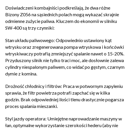
Doświadczeni kombajniści podkreślają, że dwa różne
Bizony Z056 na sąsiednich polach mogą wykazać skrajnie
odmienne zużycie paliwa. Kluczem do ekonomii w silniku
SW-400 są trzy czynniki:
Stan układu paliwowego: Odpowiednio ustawiony kąt
wtrysku oraz zregenerowana pompa wtryskowa i końcówki
wtryskiwaczy potrafią zmniejszyć spalanie nawet o 15-20%.
Przyduszony silnik nie tylko traci moc, ale dosłownie zalewa
cylindry niespalonym paliwem, co widać po gęstym, czarnym
dymie z komina.
Drożność chłodnicy i filtrów: Praca w potwornym zapyleniu
sprawia, że filtr powietrza potrafi zapchać się w kilka
godzin. Brak odpowiedniej ilości tlenu drastycznie pogarsza
proces spalania mieszanki.
Styl jazdy operatora: Umiejętne naprowadzanie maszyny w
łan, optymalne wykorzystanie szerokości hederu (aby nie