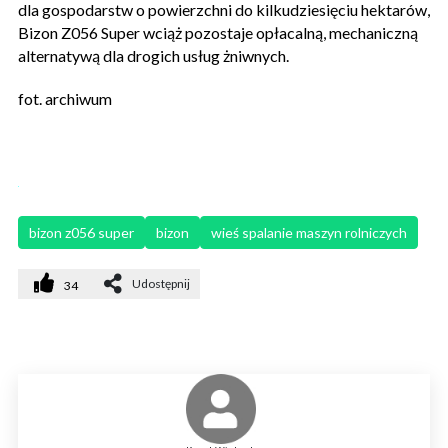
dla gospodarstw o powierzchni do kilkudziesięciu hektarów,
Bizon Z056 Super wciąż pozostaje opłacalną, mechaniczną
alternatywą dla drogich usług żniwnych.
fot. archiwum
bizon z056 super
bizon
wieś spalanie maszyn rolniczych
Udostępnij
34