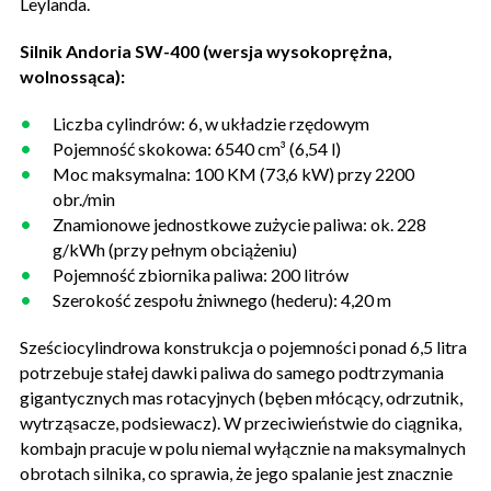
Leylanda.
Silnik Andoria SW-400 (wersja wysokoprężna,
wolnossąca):
Liczba cylindrów: 6, w układzie rzędowym
Pojemność skokowa: 6540 cm³ (6,54 l)
Moc maksymalna: 100 KM (73,6 kW) przy 2200
obr./min
Znamionowe jednostkowe zużycie paliwa: ok. 228
g/kWh (przy pełnym obciążeniu)
Pojemność zbiornika paliwa: 200 litrów
Szerokość zespołu żniwnego (hederu): 4,20 m
Sześciocylindrowa konstrukcja o pojemności ponad 6,5 litra
potrzebuje stałej dawki paliwa do samego podtrzymania
gigantycznych mas rotacyjnych (bęben młócący, odrzutnik,
wytrząsacze, podsiewacz). W przeciwieństwie do ciągnika,
kombajn pracuje w polu niemal wyłącznie na maksymalnych
obrotach silnika, co sprawia, że jego spalanie jest znacznie