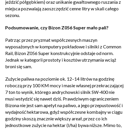
jeździć półgębkiem) oraz unikanie gwałtownego ruszania z
miejsca pozwalają zaoszczędzić cenne litry w skali całego
sezonu.
Podsumowanie, czy Bizon Z056 Super mało pali?
Patrząc przez pryzmat współczesnych maszyn
wyposażonych w komputery pokładowe i silniki z Common
Rail, Bizon Z056 Super konstrukcyjnie odstaje od norm.
Jednak w kategorii prostoty i kosztów utrzymania wciąż
broni się sam.
Zużycie paliwa na poziomie ok. 12–14 litrów na godzinę
roboczą przy 100 KM mocy i masie własnej przekraczającej
7 ton to wynik, którego andrychowski silnik SW-400 nie
musi wstydzić się nawet dziś. Prawdziwym ograniczeniem
Bizona nie jest sam apetyt na paliwo, a jego przepustowość i
wydajność hektarowa, gdyż współczesne kombajny w ciągu
godziny skoszą znacznie większy areał, przez co ich
jednostkowe zużycie na hektar (l/ha) bywa niższe. Mimo to,