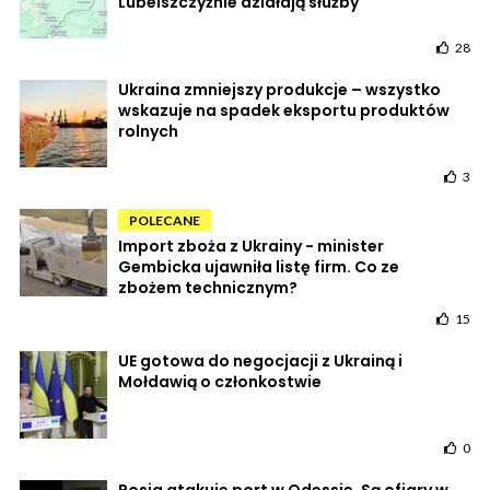
Lubelszczyźnie działają służby
28
Ukraina zmniejszy produkcje – wszystko
wskazuje na spadek eksportu produktów
rolnych
3
POLECANE
Import zboża z Ukrainy - minister
Gembicka ujawniła listę firm. Co ze
zbożem technicznym?
15
UE gotowa do negocjacji z Ukrainą i
Mołdawią o członkostwie
0