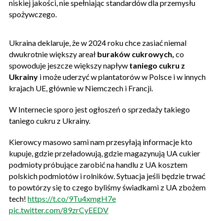
niskiej jakości, nie spełniając standardów dla przemysłu
spożywczego.
Ukraina deklaruje, że w 2024 roku chce zasiać niemal
dwukrotnie większy areał
buraków cukrowych,
co
spowoduje jeszcze większy napływ
taniego cukru z
Ukrainy
i może uderzyć w plantatorów w Polsce i w innych
krajach UE, głównie w Niemczech i Francji.
W Internecie sporo jest ogłoszeń o sprzedaży takiego
taniego cukru z Ukrainy.
Kierowcy masowo sami nam przesyłają informacje kto
kupuje, gdzie przeładowują, gdzie magazynują UA cukier
podmioty próbujące zarobić na handlu z UA kosztem
polskich podmiotów i rolników. Sytuacja jeśli będzie trwać
to powtórzy się to czego byliśmy świadkami z UA zbożem
tech!
https://t.co/9Tu4xmgH7e
pic.twitter.com/89zrCyEEDV