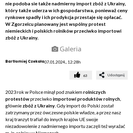
nie podoba sie także nadmierny import zbóż z Ukrainy,
który także uderza w ich gospodarstwa, ponieważ ceny
rynkowe spadły i ich prodykcja przestaje się opłacać.
W Zgorzelcu planowany jest wspólny protest
niemieckich i polskich rolników przeciwko importowi
zbóż z Ukrainy.
Galeria
Bartłomiej Czekała
07.01.2024., 12:28h
Udostępnij
63
2023 rok w Polsce minął pod znakiem
rolniczych
protestów
przeciwko
importowi produktów rolnych
,
głównie
zbóż z Ukrainy
. Gdy import do Polski został
zatrzymany przez ówczesne polskie władze, a przez nasz
kraj tranzyt trafiał do innych krajów UE swoje
niezadowolenie z nadmiernego importu zaczęli też wyrażać
m. in. rolnicy w Niemczech.