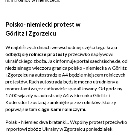
Polsko- niemiecki protest w
Görlitz
i
Zgorzelcu
W najbliższych dniach we wschodniej części tego kraju
odbędą się
rolnicze protesty
przeciwko napływowi
ukraińckiego zboża. Jak informuje portal saechsische.de, od
niedzielnego wieczoru granica polsko - niemiecka w Görlitz
i Zgorzelcu na autostradzie A4 będzie miejscem rolniczych
protestów. Ruch autostradą będzie mocno utrudniony a
momentami wręcz całkowicie sparaliżowany. Od godziny
17:00 wjazdy na autostradę A4 w kierunku Görlitz i
Kodersdorf zostaną zamknięte przez rolników, którzy
pojawią sie tam
ciągnikami rolniczymi.
Polak - Niemiec dwa bratanki... Wspólny protest przeciwko
importowi zbóż z Ukrainy w Zgorzelcu poniedziałek