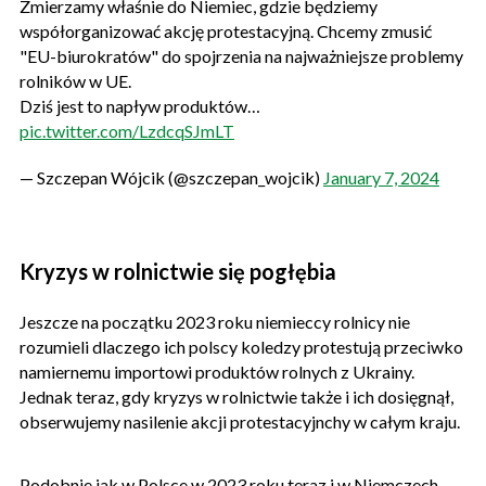
Zmierzamy właśnie do Niemiec, gdzie będziemy
współorganizować akcję protestacyjną. Chcemy zmusić
"EU-biurokratów" do spojrzenia na najważniejsze problemy
rolników w UE.
Dziś jest to napływ produktów…
pic.twitter.com/LzdcqSJmLT
— Szczepan Wójcik (@szczepan_wojcik)
January 7, 2024
Kryzys w rolnictwie się pogłębia
Jeszcze na początku 2023 roku niemieccy rolnicy nie
rozumieli dlaczego ich polscy koledzy protestują przeciwko
namiernemu importowi produktów rolnych z Ukrainy.
Jednak teraz, gdy kryzys w rolnictwie także i ich dosięgnął,
obserwujemy nasilenie akcji protestacyjnchy w całym kraju.
Podobnie jak w Polsce w 2023 roku teraz i w Niemczech