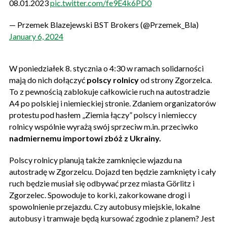
08.01.2023
pic.twitter.com/fe9E4k6PD0
— Przemek Blazejewski BST Brokers (@Przemek_Bla)
January 6, 2024
W poniedziałek 8. stycznia o 4:30 w ramach solidarności
mają do nich dołączyć
polscy rolnicy
od strony Zgorzelca.
To z pewnością zablokuje całkowicie ruch na autostradzie
A4 po polskiej i niemieckiej stronie. Zdaniem organizatorów
protestu pod hasłem „Ziemia łączy” polscy i niemieccy
rolnicy wspólnie wyrażą swój sprzeciw m.in. przeciwko
nadmiernemu importowi zbóż z Ukrainy.
Polscy rolnicy planują także zamknięcie wjazdu na
autostradę w Zgorzelcu. Dojazd ten będzie zamknięty i cały
ruch będzie musiał się odbywać przez miasta Görlitz i
Zgorzelec. Spowoduje to korki, zakorkowane drogi i
spowolnienie przejazdu. Czy autobusy miejskie, lokalne
autobusy i tramwaje będą kursować zgodnie z planem? Jest