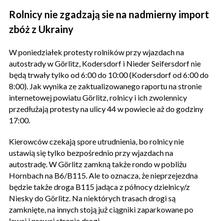
Rolnicy nie zgadzają sie na nadmierny import
zbóż z Ukrainy
W poniedziałek protesty rolników przy wjazdach na
autostrady w Görlitz, Kodersdorf i Nieder Seifersdorf nie
będą trwały tylko od 6:00 do 10:00 (Kodersdorf od 6:00 do
8:00). Jak wynika ze zaktualizowanego raportu na stronie
internetowej powiatu Görlitz, rolnicy i ich zwolennicy
przedłużają protesty na ulicy 44 w powiecie aż do godziny
17:00.
Kierowców czekają spore utrudnienia, bo rolnicy nie
ustawią się tylko bezpośrednio przy wjazdach na
autostradę. W Görlitz zamkną także rondo w pobliżu
Hornbach na B6/B115. Ale to oznacza, że ​​nieprzejezdna
będzie także droga B115 jadąca z północy dzielnicy/z
Niesky do Görlitz. Na niektórych trasach drogi są
zamknięte, na innych stoją już ciągniki zaparkowane po
lewej i prawej stronie drogi.