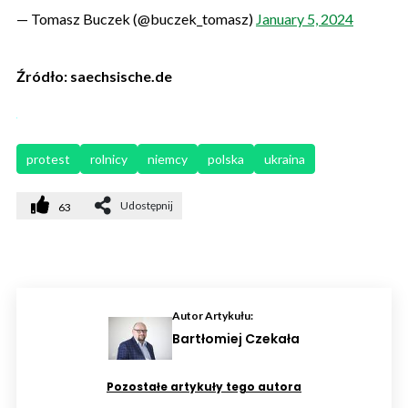
— Tomasz Buczek (@buczek_tomasz)
January 5, 2024
Źródło: saechsische.de
protest
rolnicy
niemcy
polska
ukraina
Udostępnij
63
Autor Artykułu:
Bartłomiej Czekała
Pozostałe artykuły tego autora