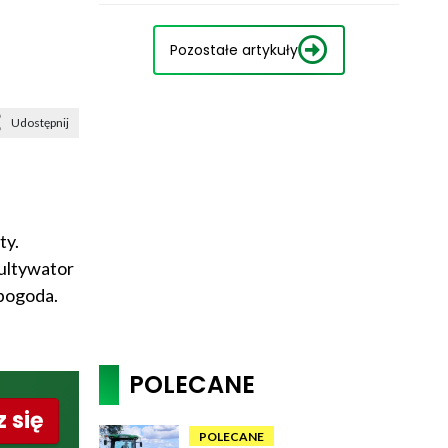
Pozostałe artykuły
Udostępnij
ty.
kultywator
 pogoda.
POLECANE
 się
POLECANE