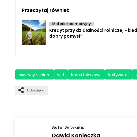
Przeczytaj również
Materiał promocyjny
Kredyt przy działalności rolniczej - kie
dobry pomysł?
maszyny rolnicze
wał
brona talerzowa
kultywator
Udostępnij
Autor Artykułu:
Dawid Konieczka