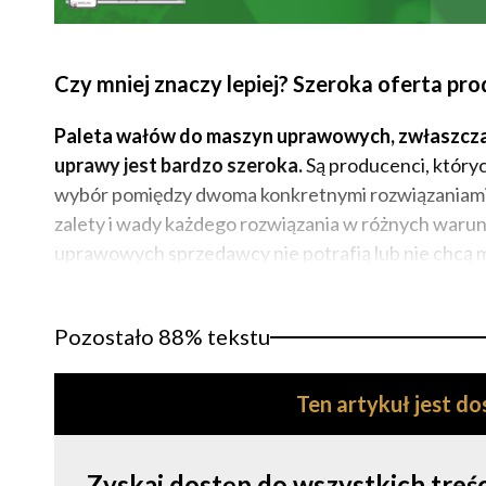
Czy mniej znaczy lepiej? Szeroka oferta p
Paleta wałów do maszyn uprawowych, zwłaszcza 
uprawy jest bardzo szeroka.
Są producenci, któryc
wybór pomiędzy dwoma konkretnymi rozwiązaniami, w
zalety i wady każdego rozwiązania w różnych warunk
uprawowych sprzedawcy nie potrafią lub nie chcą mó
Pozostało 88% tekstu
Ten artykuł jest d
Zyskaj dostęp do wszystkich tre