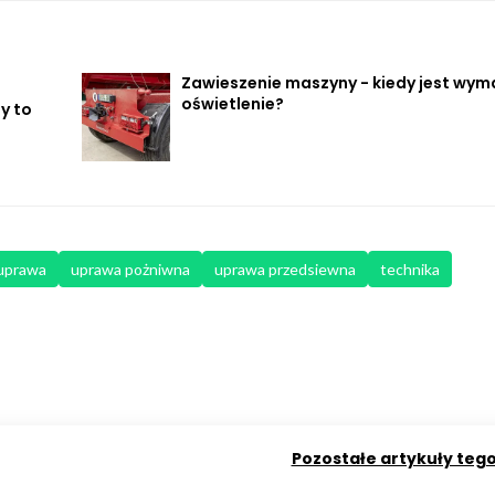
Zawieszenie maszyny - kiedy jest wy
oświetlenie?
dy to
uprawa
uprawa pożniwna
uprawa przedsiewna
technika
Pozostałe artykuły teg