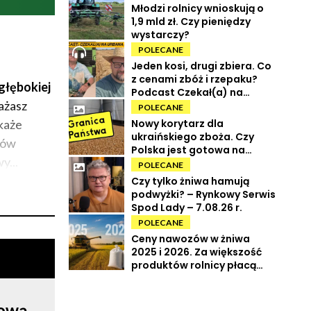
Młodzi rolnicy wnioskują o
1,9 mld zł. Czy pieniędzy
wystarczy?
POLECANE
Jeden kosi, drugi zbiera. Co
z cenami zbóż i rzepaku?
głębokiej
Podcast Czekał(a) na
ażasz
Urbana odc. 73
POLECANE
Nowy korytarz dla
każe
ukraińskiego zboża. Czy
łów
Polska jest gotowa na
y...
powrót tranzytu?
POLECANE
Czy tylko żniwa hamują
podwyżki? – Rynkowy Serwis
Spod Lady – 7.08.26 r.
POLECANE
Ceny nawozów w żniwa
2025 i 2026. Za większość
produktów rolnicy płacą
więcej
rową