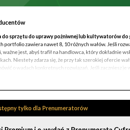
roducentów
do sprzętu do uprawy pożniwnej lub kultywatorów do 
h portfolio zawiera nawet 8, 10 różnych wałów. Jeśli rozw
ażne jest, abyś trafił na handlowca, który dokładnie ws
ach. Niestety zdarza się, że przy tak szerokiej ofercie wa
wić o wadach konkretnych rozwiązań. Jeśli zaczniesz je w
ostępny tylko dla Prenumeratorów
ści Premium i e-wydań z Prenumeratą Cyf