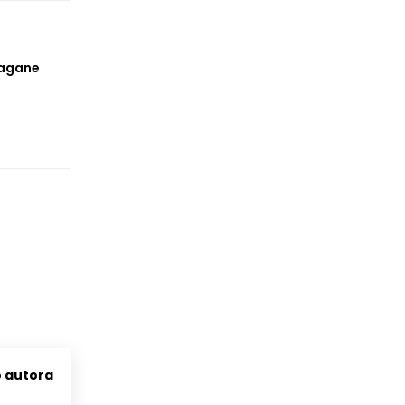
magane
o autora