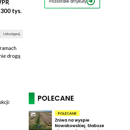
Pozostałe artykuły
 WPR
300 tys.
Udostępnij
 ramach
nie drogą
POLECANE
kcji:
POLECANE
Żniwa na wyspie
Nowakowskiej. Słabsze