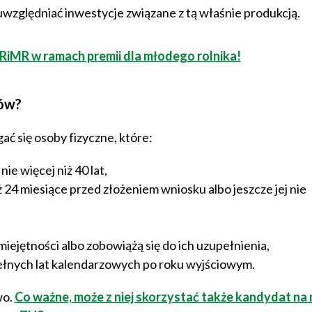
uwzględniać inwestycje związane z tą właśnie produkcją.
RiMR w ramach premii dla młodego rolnika!
ków?
 się osoby fizyczne, które:
ie więcej niż 40 lat,
ż 24 miesiące przed złożeniem wniosku albo jeszcze jej nie
ejętności albo zobowiążą się do ich uzupełnienia,
 pełnych lat kalendarzowych po roku wyjściowym.
wo.
Co ważne, może z niej skorzystać także kandydat n