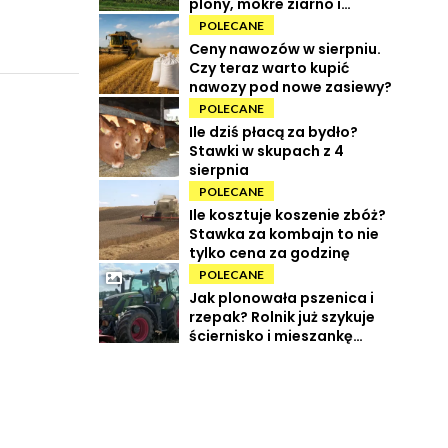
plony, mokre ziarno i
wysokie koszty
POLECANE
Ceny nawozów w sierpniu.
Czy teraz warto kupić
nawozy pod nowe zasiewy?
POLECANE
Ile dziś płacą za bydło?
Stawki w skupach z 4
sierpnia
POLECANE
Ile kosztuje koszenie zbóż?
Stawka za kombajn to nie
tylko cena za godzinę
POLECANE
Jak plonowała pszenica i
rzepak? Rolnik już szykuje
ściernisko i mieszankę
międzyplonową