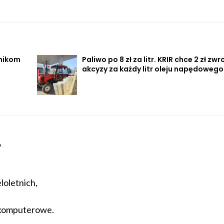
lnikom
Paliwo po 8 zł za litr. KRIR chce 2 zł zwr
akcyzy za każdy litr oleju napędowego
,
loletnich,
y komputerowe.