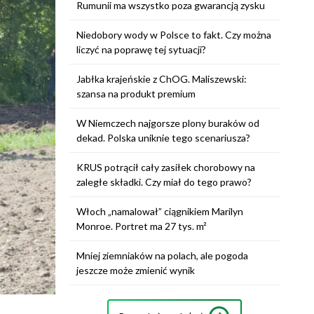
Rumunii ma wszystko poza gwarancją zysku
Niedobory wody w Polsce to fakt. Czy można
liczyć na poprawę tej sytuacji?
Jabłka krajeńskie z ChOG. Maliszewski:
szansa na produkt premium
W Niemczech najgorsze plony buraków od
dekad. Polska uniknie tego scenariusza?
KRUS potrącił cały zasiłek chorobowy na
zaległe składki. Czy miał do tego prawo?
Włoch „namalował” ciągnikiem Marilyn
Monroe. Portret ma 27 tys. m²
Mniej ziemniaków na polach, ale pogoda
jeszcze może zmienić wynik