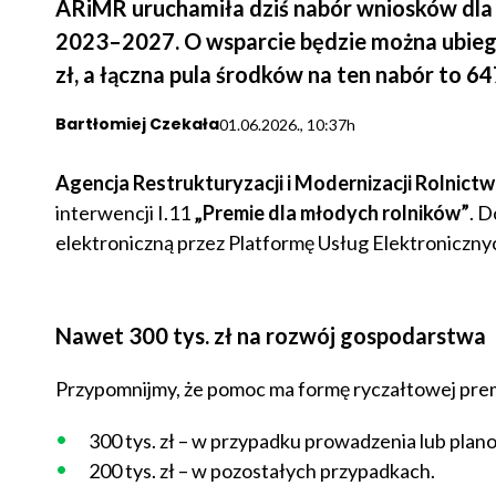
ARiMR uruchamiła dziś nabór wniosków dla
2023–2027. O wsparcie będzie można ubiega
zł, a łączna pula środków na ten nabór to 647
Bartłomiej Czekała
01.06.2026., 10:37h
Agencja Restrukturyzacji i Modernizacji Rolnict
interwencji I.11
„Premie dla młodych rolników”
. D
elektroniczną przez Platformę Usług Elektroniczn
Nawet 300 tys. zł na rozwój gospodarstwa
Przypomnijmy, że pomoc ma formę ryczałtowej premi
300 tys. zł – w przypadku prowadzenia lub pla
200 tys. zł – w pozostałych przypadkach.