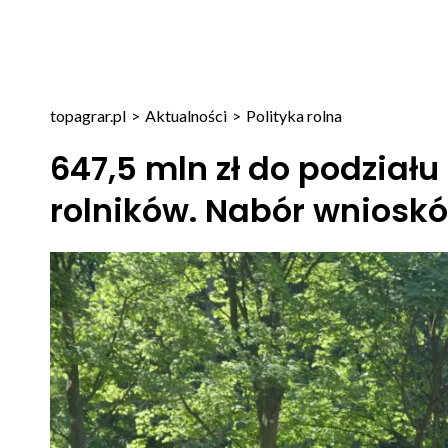
topagrar.pl
>
Aktualności
>
Polityka rolna
647,5 mln zł do podział
rolników. Nabór wniosków