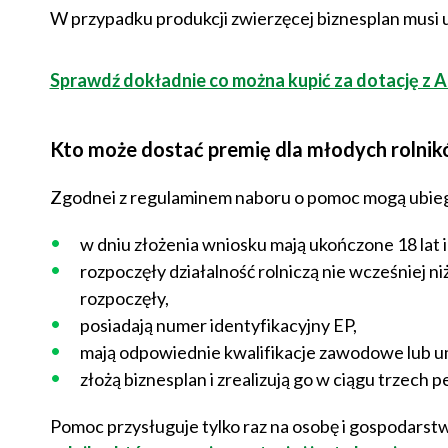
W przypadku produkcji zwierzęcej biznesplan musi 
Sprawdź dokładnie co można kupić za dotację z A
Kto może dostać premię dla młodych rolni
Zgodnei z regulaminem naboru o pomoc mogą ubiegać
w dniu złożenia wniosku mają ukończone 18 lat i n
rozpoczęły działalność rolniczą nie wcześniej ni
rozpoczęły,
posiadają numer identyfikacyjny EP,
mają odpowiednie kwalifikacje zawodowe lub umi
złożą biznesplan i zrealizują go w ciągu trzech
Pomoc przysługuje tylko raz na osobę i gospodarst